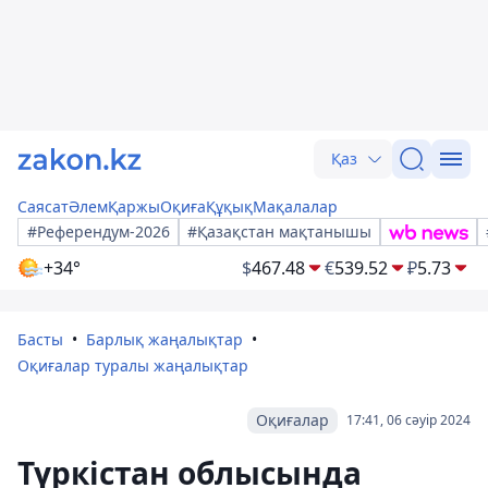
Қаз
Саясат
Әлем
Қаржы
Оқиға
Құқық
Мақалалар
#Референдум-2026
#Қазақстан мақтанышы
+34°
$
467.48
€
539.52
₽
5.73
Басты
Барлық жаңалықтар
Оқиғалар туралы жаңалықтар
Оқиғалар
17:41, 06 сәуір 2024
Түркістан облысында