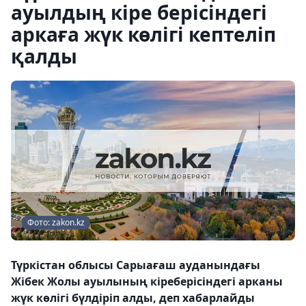
ауылдың кіре берісіндегі
аркаға жүк көлігі кептеліп
қалды
Фото: zakon.kz
Түркістан облысы Сарыағаш ауданындағы
Жібек Жолы ауылының кіреберісіндегі арканы
жүк көлігі бүлдіріп алды, деп хабарлайды