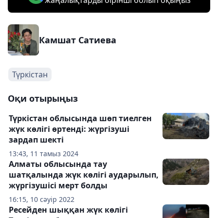
жаңалықтарды бірінші болып оқыңыз
Камшат Сатиева
Түркістан
Оқи отырыңыз
Түркістан облысында шөп тиелген
жүк көлігі өртенді: жүргізуші
зардап шекті
13:43, 11 тамыз 2024
Алматы облысында тау
шатқалында жүк көлігі аударылып,
жүргізушісі мерт болды
16:15, 10 сәуір 2022
Ресейден шыққан жүк көлігі