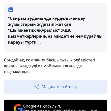
"Сайрам ауданында күрделі жөндеу
жұмыстарын жүргізіп жатқан
"Шымкентжолқұрылыс" ЖШС
қызметкерлерінің өз міндетіне немқұрайлы
қарауы түрткі".
Сондай-ақ, компания басшылығы кіреберістегі
арканы жөндеуді өз мойнына алғаны да
нақтыланады.
Мақаламен бөлісу
Google-ға қосылып,