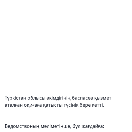
Түркістан облысы әкімдігінің баспасөз қызметі
аталған оқиғаға қатысты түсінік бере кетті.
Ведомствоның мәліметінше, бұл жағдайға: