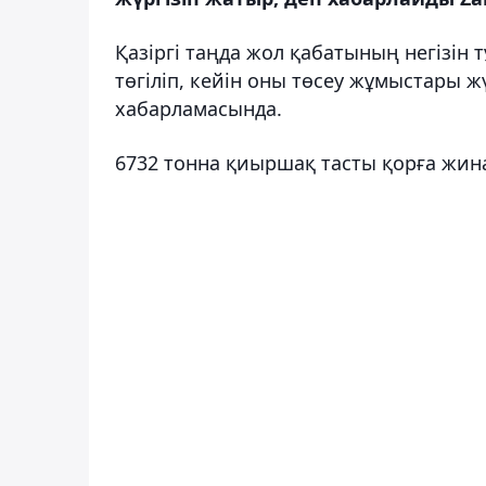
Қазіргі таңда жол қабатының негізін т
төгіліп, кейін оны төсеу жұмыстары ж
хабарламасында.
6732 тонна қиыршақ тасты қорға жина