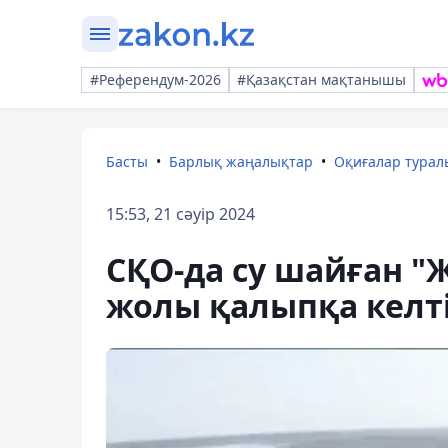
#Референдум-2026
#Қазақстан мақтанышы
Басты
Барлық жаңалықтар
Оқиғалар тура
15:53, 21 сәуір 2024
СҚО-да су шайған "
жолы қалыпқа келті