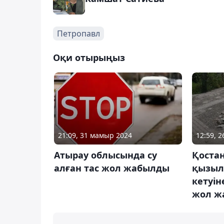
Петропавл
Оқи отырыңыз
21:09, 31 мамыр 2024
12:59, 
Атырау облысында су
Қоста
алған тас жол жабылды
қызыл
кетуін
жол ж