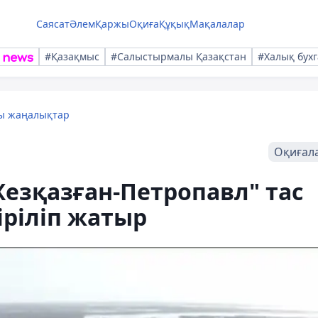
Саясат
Әлем
Қаржы
Оқиға
Құқық
Мақалалар
#Қазақмыс
#Салыстырмалы Қазақстан
#Халық бухг
лы жаңалықтар
Оқиғал
Жезқазған-Петропавл" тас
ріліп жатыр