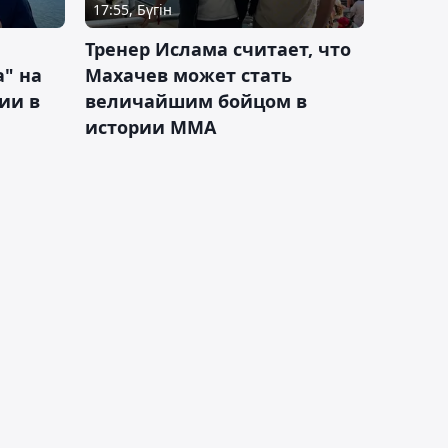
17:55, Бүгін
Тренер Ислама считает, что
а" на
Махачев может стать
ии в
величайшим бойцом в
истории ММА