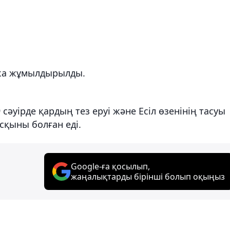
ика жұмылдырылды.
 сәуірде қардың тез еруі және Есіл өзенінің тасуы
асқыны болған еді.
Google-ға қосылып,
жаңалықтарды бірінші болып оқыңыз