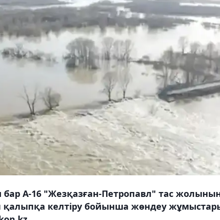
ар А-16 "Жезқазған-Петропавл" тас жолыны
н қалыпқа келтіру бойынша жөндеу жұмыстар
kon.kz.