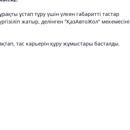
ұрақты ұстап тұру үшін үлкен габаритті тастар
үргізіліп жатыр, делінген "ҚазАвтоЖол" мекемесін
қтап, тас карьерін құру жұмыстары басталды.