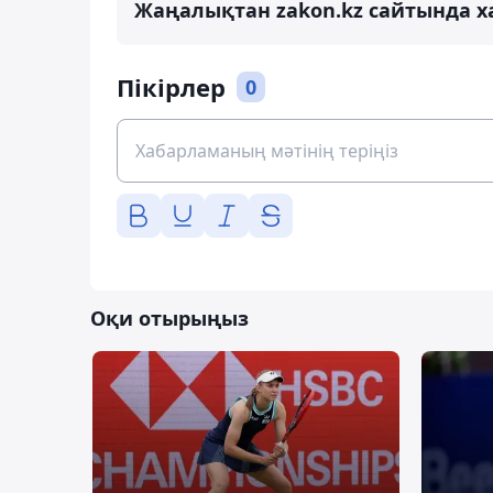
Жаңалықтан zakon.kz сайтында х
Пікірлер
0
Оқи отырыңыз