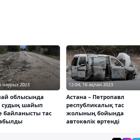
26 наурыз 2023
12:04, 16 ақпан 2023
най облысында
Астана – Петропавл
 судың шайып
республикалық тас
е байланысты тас
жолының бойында
абылды
автокөлік өртенді