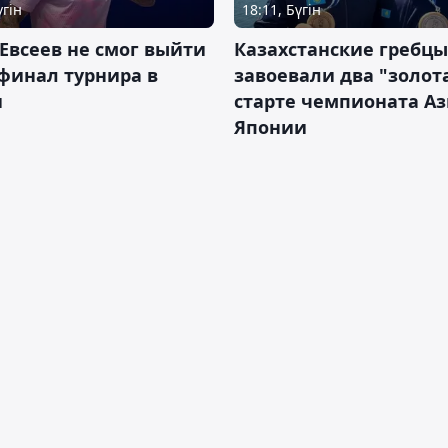
үгін
18:11, Бүгін
Евсеев не смог выйти
Казахстанские гребцы
финал турнира в
завоевали два "золот
и
старте чемпионата Аз
Японии