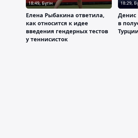
18:49, Бүгін
18:29, Б
Елена Рыбакина ответила,
Денис 
как относится к идее
в полу
введения гендерных тестов
Турци
у теннисисток