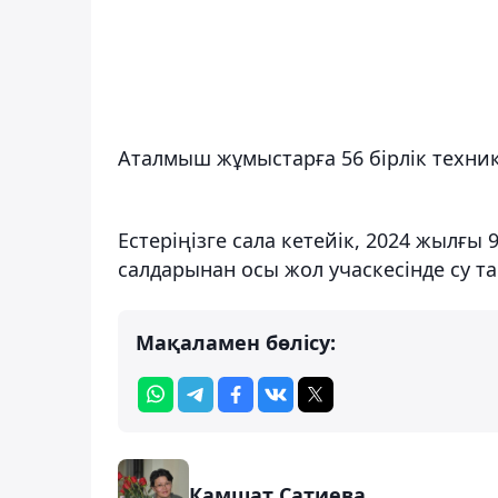
Аталмыш жұмыстарға 56 бірлік техн
Естеріңізге сала кетейік, 2024 жылғы 9
салдарынан осы жол учаскесінде су т
Мақаламен бөлісу:
Камшат Сатиева