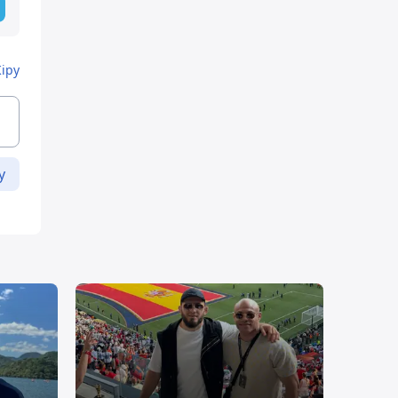
Кіру
у