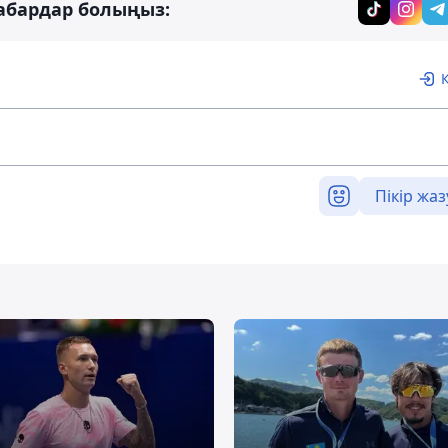
абардар болыңыз:
Пікір жаз