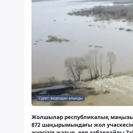
Сурет: видеодан алынды
Жолшылар республикалық маңызы б
872 шақырымындағы жол учаскесі
жүргізіп жатыр, деп хабарлайды Za