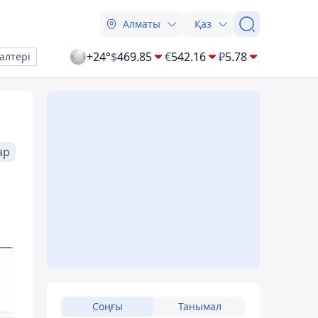
Алматы
Қаз
+24°
$
469.85
€
542.16
₽
5.78
алтері
ар
Соңғы
Танымал