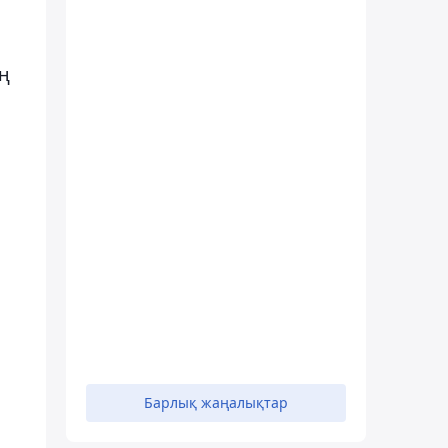
ің
Барлық жаңалықтар