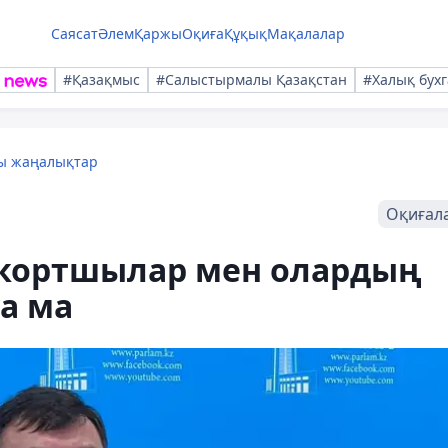
Саясат
Әлем
Қаржы
Оқиға
Құқық
Мақалалар
#Қазақмыс
#Салыстырмалы Қазақстан
#Халық бухг
лы жаңалықтар
Оқиғал
эскортшылар мен олардың
а ма