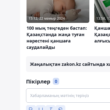
15:12, 22 мамыр 2024
13:58, 1
100 мың теңгеден бастап:
Қанша
Қазақстанда жаңа туған
Қазақ
нәрестені қаншаға
алғысы
саудалайды
Жаңалықтан zakon.kz сайтында х
Пікірлер
0