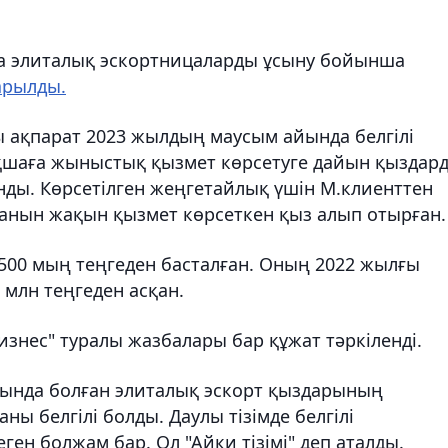
а элиталық эскортницаларды ұсыну бойынша
рылды.
 ақпарат 2023 жылдың маусым айында белгілі
ақшаға жыныстық қызмет көрсетуге дайын қыздар
ды. Көрсетілген жеңгетайлық үшін М.клиенттен
ғанын жақын қызмет көрсеткен қыз алып отырған.
е 500 мың теңгеден басталған. Оның 2022 жылғы
млн теңгеден асқан.
бизнес" туралы жазбалары бар құжат тәркіленді.
рында болған элиталық эскорт қыздарының
аны белгілі болды. Даулы тізімде белгілі
ген болжам бар. Ол "Айки тізімі" деп аталды.