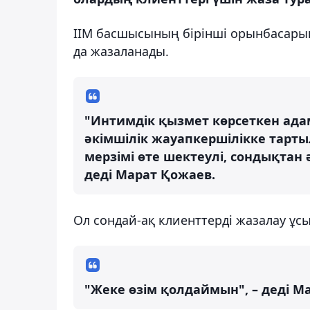
ІІМ басшысының бірінші орынбасарын
да жазаланады.
"Интимдік қызмет көрсеткен адам
әкімшілік жауапкершілікке тарты
мерзімі өте шектеулі, сондықтан
деді Марат Қожаев.
Ол сондай-ақ клиенттерді жазалау ұс
"Жеке өзім қолдаймын", – деді М