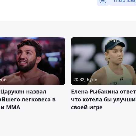
үгін
20:32, Бүгін
 Царукян назвал
Елена Рыбакина ответ
йшего легковеса в
что хотела бы улучши
ии ММА
своей игре