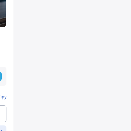
а
Кіру
у