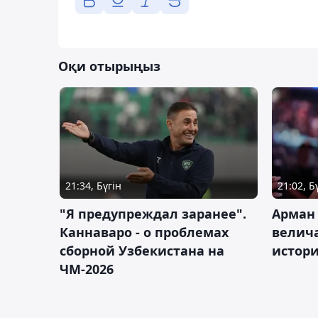
Оқи отырыңыз
21:34, Бүгін
21:02, Б
"Я предупреждал заранее".
Арман
Каннаваро - о проблемах
велича
сборной Узбекистана на
истор
ЧМ-2026