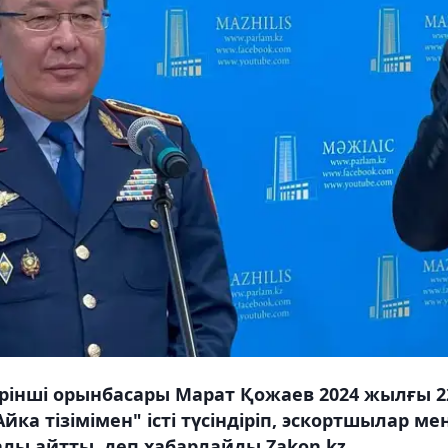
бірінші орынбасары Марат Қожаев 2024 жылғы 2
а тізімімен" істі түсіндіріп, эскортшылар ме
лы айтты, деп хабарлайды Zakon.kz.