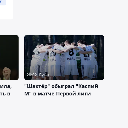
20:02, Бүгін
ила,
"Шахтёр" обыграл "Каспий
ть в
М" в матче Первой лиги