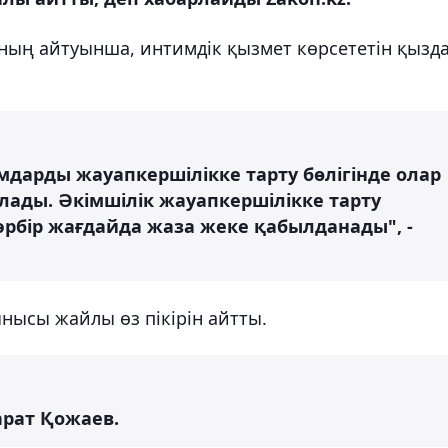
ың айтуынша, интимдік қызмет көрсететін қызд
дарды жауапкершілікке тарту бөлігінде олар
лады. Әкімшілік жауапкершілікке тарту
 әрбір жағдайда жаза жеке қабылданады", -
ынысы жайлы өз пікірін айтты.
арат Қожаев.