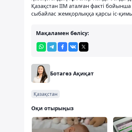
Қазақстан ІІМ аталған факті бойынша
сыбайлас жемқорлыққа қарсы іс-қимыл 
Мақаламен бөлісу:
Ботагөз Ақиқат
Қазақстан
Оқи отырыңыз