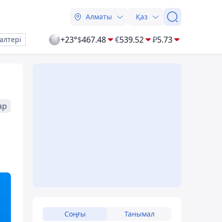
Алматы
Қаз
+23°
$
467.48
€
539.52
₽
5.73
алтері
ар
Соңғы
Танымал