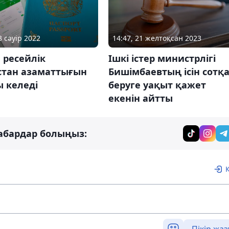
14:47, 21 желтоқсан 2023
3 сәуір 2022
Ішкі істер министрлігі
 ресейлік
Бишімбаевтың ісін сотқ
стан азаматтығын
беруге уақыт қажет
 келеді
екенін айтты
абардар болыңыз:
Пікір жаз