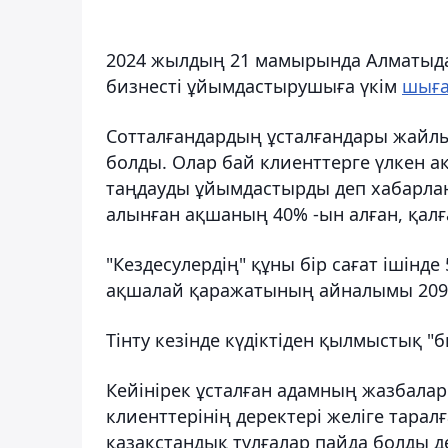
2024 жылдың 21 мамырында Алматыд
бизнесті ұйымдастырушыға үкім
шыға
Сотталғандардың ұсталғандары жайлы
болды. Олар бай клиенттерге үлкен 
таңдауды ұйымдастырды деп хабарлан
алынған ақшаның 40% -ын алған, қал
"Кездесулердің" құны бір сағат ішінд
ақшалай қаражатының айналымы 209 
Тінту кезінде күдіктіден қылмыстық "
Кейінірек ұсталған адамның жазбала
клиенттерінің деректері желіге таралғ
қазақстандық тұлғалар пайда болды де