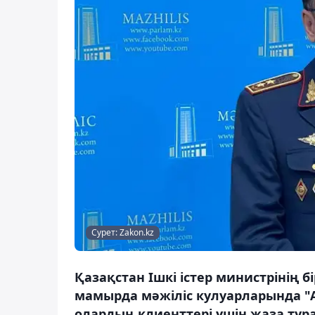
Сурет: Zakon.kz
Қазақстан Ішкі істер министрінің 
мамырда мәжіліс кулуарларында "Айк
олардың клиенттері үшін жаза тура