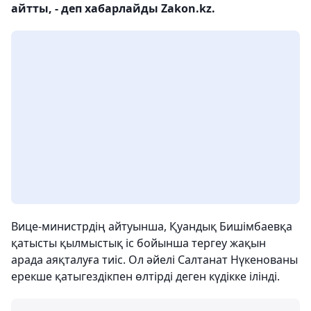
айтты, - деп хабарлайды Zakon.kz.
Вице-министрдің айтуынша, Қуандық Бишімбаевқа
қатысты қылмыстық іс бойынша тергеу жақын
арада аяқталуға тиіс. Ол әйелі Салтанат Нүкенованы
ерекше қатыгездікпен өлтірді деген күдікке ілінді.