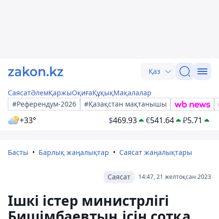
Қаз
Саясат
Әлем
Қаржы
Оқиға
Құқық
Мақалалар
#Референдум-2026
#Қазақстан мақтанышы
+33°
$
469.93
€
541.64
₽
5.71
Басты
Барлық жаңалықтар
Саясат жаңалықтары
Саясат
14:47, 21 желтоқсан 2023
Ішкі істер министрлігі
Бишімбаевтың ісін сотқа