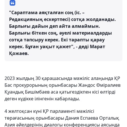
"Сараптама аяқталған соң (іс. –
Редакцияның ескертпесі) сотқа жолданады.
Барлығы дайын деп айта алмаймын.
Барлығы біткен соң, әуелі материалдарды
сотқа тапсыру керек. Екі тарапты қарау
керек. Бұған уақыт қажет", - деді Марат
Қожаев.
2023 жылдың 30 қарашасында мәжіліс алаңында ҚР
Бас прокурорының орынбасары Жандос Өміралиев
Қуандық Бишімбаев аса қатыгездікпен кісі өлтірді
деген күдікке ілінгенін хабарлады.
4 желтоқсан күні ҚР парламенті мәжілісі
төрағасының орынбасары Дания Еспаева Орталық
Азия әйелдерінің диалогы конференциясы аясында