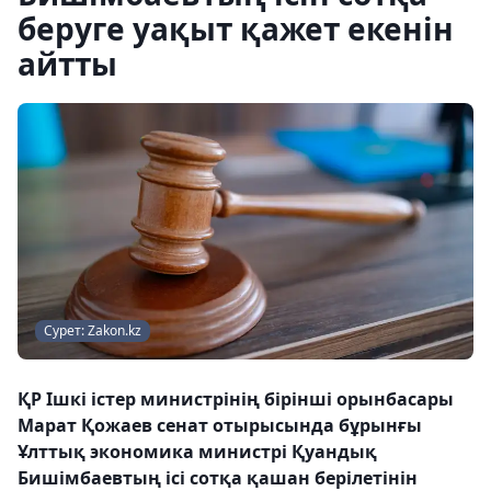
беруге уақыт қажет екенін
айтты
Сурет: Zakon.kz
ҚР Ішкі істер министрінің бірінші орынбасары
Марат Қожаев сенат отырысында бұрынғы
Ұлттық экономика министрі Қуандық
Бишімбаевтың ісі сотқа қашан берілетінін