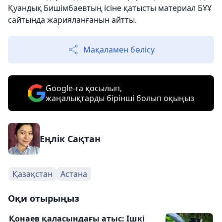
Қуандық Бишімбаевтың ісіне қатысты материал БҰҰ
сайтында жарияланғанын айтты.
Мақаламен бөлісу
Google-ға қосылып,
жаңалықтарды бірінші болып оқыңыз
Еңлік Сақтан
Қазақстан
Астана
Оқи отырыңыз
Қонаев қаласындағы атыс: Ішкі