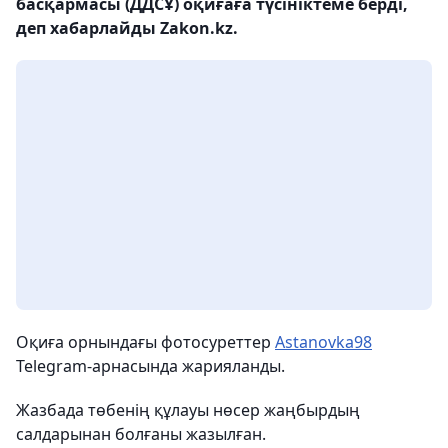
басқармасы (ДДСҰ) оқиғаға түсініктеме берді,
деп хабарлайды Zakon.kz.
Оқиға орнындағы фотосуреттер
Astanovka98
Telegram-арнасында жарияланды.
Жазбада төбенің құлауы нөсер жаңбырдың
салдарынан болғаны жазылған.