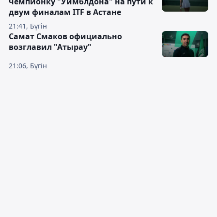
чемпионку "Уимблдона" на пути к
двум финалам ITF в Астане
21:41, Бүгін
Самат Смаков официально
возглавил "Атырау"
21:06, Бүгін