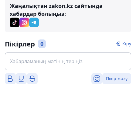
Жаңалықтан zakon.kz сайтында
хабардар болыңыз:
Пікірлер
0
Кіру
Пікір жазу