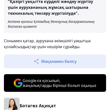
"Қазіргі уақытта күрделі жөндеу жүргізу
үшін аурухананың жұмсақ шатырына
техникалық тексеру жүргізілуде".
Астана қаласы Қоғамдық денсаулық басқармасының
баспасөз қызметі
Сонымен қатар, аурухана әкімшілігі уақытша
қолайсыздықтар үшін кешірім сұрайды.
Мақаламен бөлісу
Google-ға қосылып,
жаңалықтарды бірінші болып оқыңыз
Ботагөз Ақиқат