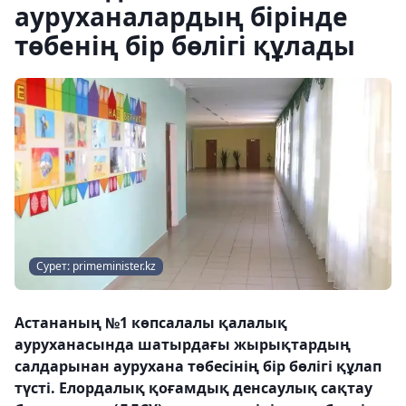
ауруханалардың бірінде
төбенің бір бөлігі құлады
Сурет: primeminister.kz
Астананың №1 көпсалалы қалалық
ауруханасында шатырдағы жырықтардың
салдарынан аурухана төбесінің бір бөлігі құлап
түсті. Елордалық қоғамдық денсаулық сақтау