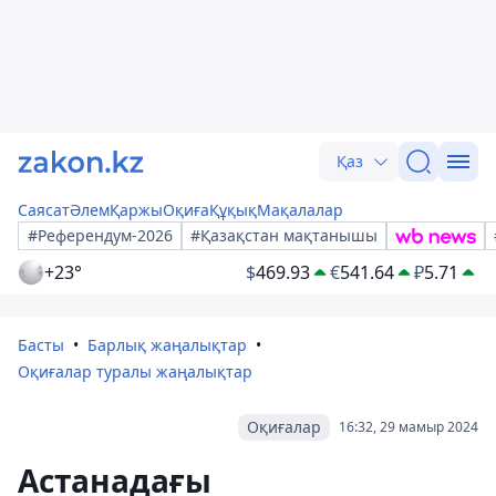
Қаз
Саясат
Әлем
Қаржы
Оқиға
Құқық
Мақалалар
#Референдум-2026
#Қазақстан мақтанышы
+23°
$
469.93
€
541.64
₽
5.71
Басты
Барлық жаңалықтар
Оқиғалар туралы жаңалықтар
Оқиғалар
16:32, 29 мамыр 2024
Астанадағы