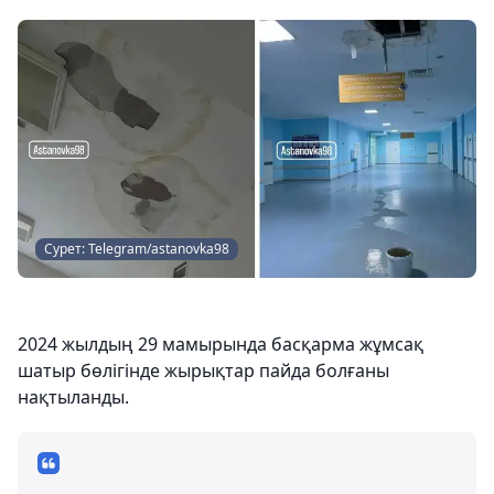
Сурет: Telegram/astanovka98
2024 жылдың 29 мамырында басқарма жұмсақ
шатыр бөлігінде жырықтар пайда болғаны
нақтыланды.