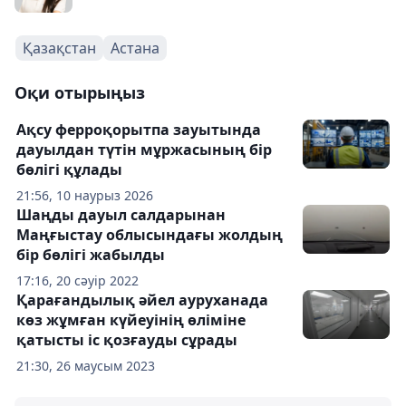
Қазақстан
Астана
Оқи отырыңыз
Ақсу ферроқорытпа зауытында
дауылдан түтін мұржасының бір
бөлігі құлады
21:56, 10 наурыз 2026
Шаңды дауыл салдарынан
Маңғыстау облысындағы жолдың
бір бөлігі жабылды
17:16, 20 сәуір 2022
Қарағандылық әйел ауруханада
көз жұмған күйеуінің өліміне
қатысты іс қозғауды сұрады
21:30, 26 маусым 2023