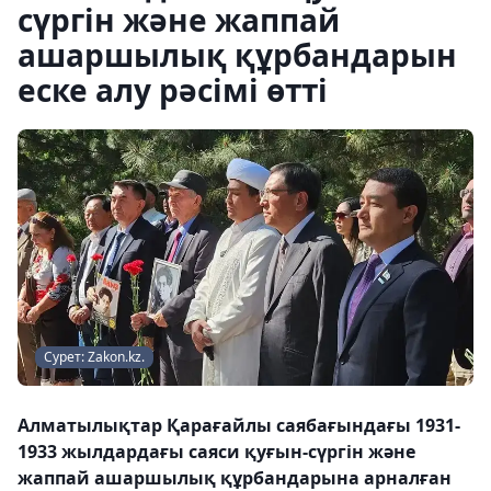
сүргін және жаппай
ашаршылық құрбандарын
еске алу рәсімі өтті
Сурет: Zakon.kz.
Алматылықтар Қарағайлы саябағындағы 1931-
1933 жылдардағы саяси қуғын-сүргін және
жаппай ашаршылық құрбандарына арналған