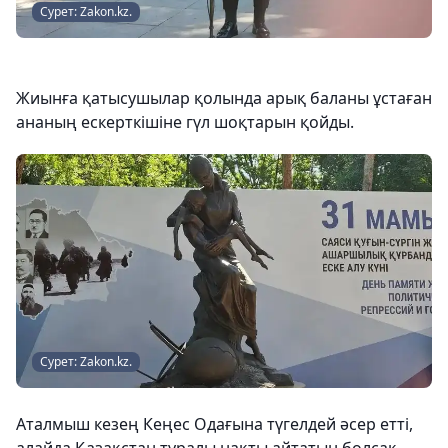
Сурет: Zakon.kz.
Жиынға қатысушылар қолында арық баланы ұстаған
ананың ескерткішіне гүл шоқтарын қойды.
Сурет: Zakon.kz.
Аталмыш кезең Кеңес Одағына түгелдей әсер етті,