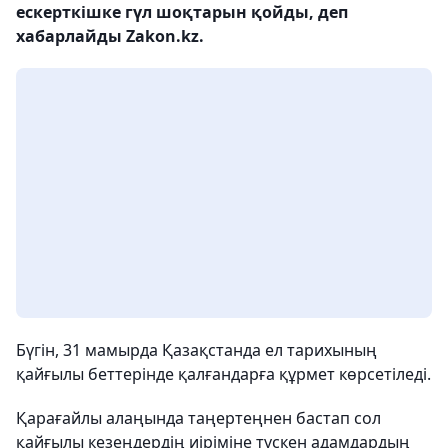
ескерткішке гүл шоқтарын қойды, деп
хабарлайды Zakon.kz.
Бүгін, 31 мамырда Қазақстанда ел тарихының
қайғылы беттерінде қалғандарға құрмет көрсетіледі.
Қарағайлы алаңында таңертеңнен бастап сол
қайғылы кезеңдердің иіріміне түскен адамдардың