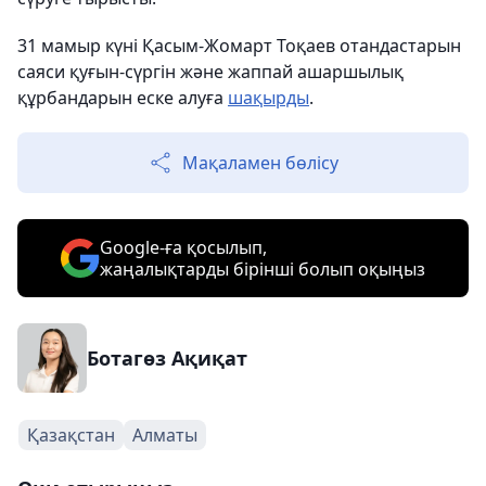
31 мамыр күні Қасым-Жомарт Тоқаев отандастарын
саяси қуғын-сүргін және жаппай ашаршылық
құрбандарын еске алуға
шақырды
.
Мақаламен бөлісу
Google-ға қосылып,
жаңалықтарды бірінші болып оқыңыз
Ботагөз Ақиқат
Қазақстан
Алматы