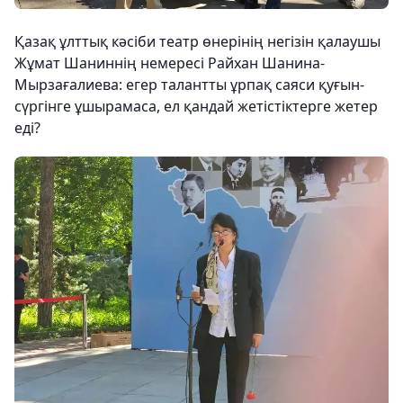
Қазақ ұлттық кәсіби театр өнерінің негізін қалаушы
Жұмат Шаниннің немересі Райхан Шанина-
Мырзағалиева: егер талантты ұрпақ саяси қуғын-
сүргінге ұшырамаса, ел қандай жетістіктерге жетер
еді?