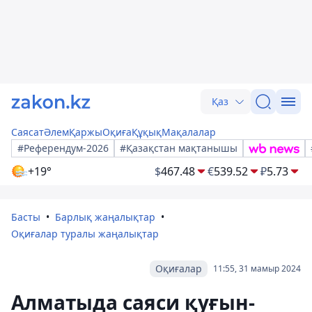
Қаз
Саясат
Әлем
Қаржы
Оқиға
Құқық
Мақалалар
#Референдум-2026
#Қазақстан мақтанышы
+19°
$
467.48
€
539.52
₽
5.73
Басты
Барлық жаңалықтар
Оқиғалар туралы жаңалықтар
Оқиғалар
11:55, 31 мамыр 2024
Алматыда саяси қуғын-