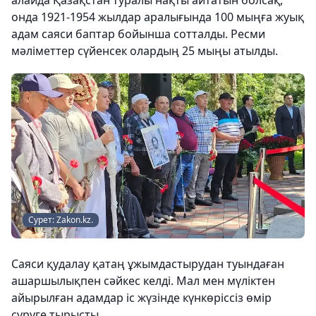
алайда Қазақстан туралы нақты айтатын болсақ,
онда 1921-1954 жылдар аралығында 100 мыңға жуық
адам саяси баптар бойынша сотталды. Ресми
мәліметтер сүйенсек олардың 25 мыңы атылды.
Сурет: Zakon.kz.
Саяси қудалау қатаң ұжымдастырудан туындаған
ашаршылықпен сәйкес келді. Мал мен мүліктен
айырылған адамдар іс жүзінде күнкөріссіз өмір
сүруге тырысты.