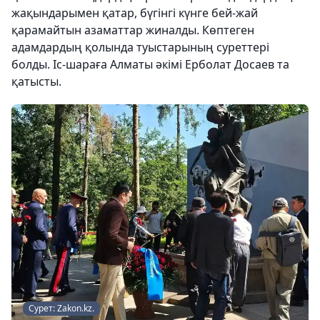
жақындарымен қатар, бүгінгі күнге бей-жай
қарамайтын азаматтар жиналды. Көптеген
адамдардың қолында туыстарының суреттері
болды. Іс-шараға Алматы әкімі Ерболат Досаев та
қатысты.
Сурет: Zakon.kz.