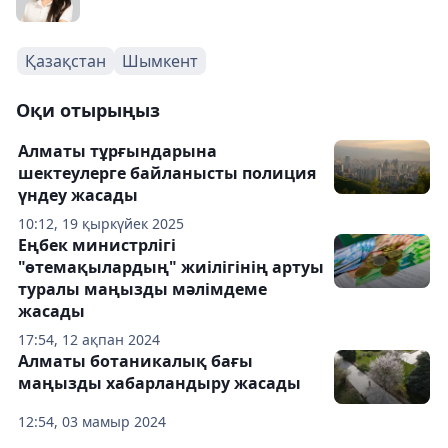
Қазақстан
Шымкент
Оқи отырыңыз
Алматы тұрғындарына
шектеулерге байланысты полиция
үндеу жасады
10:12, 19 қыркүйек 2025
Еңбек министрлігі
"өтемақылардың" жиілігінің артуы
туралы маңызды мәлімдеме
жасады
17:54, 12 ақпан 2024
Алматы ботаникалық бағы
маңызды хабарландыру жасады
12:54, 03 мамыр 2024