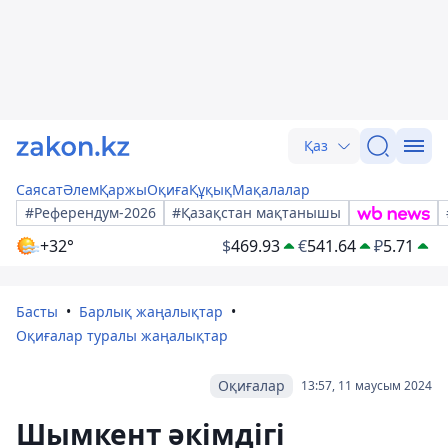
Қаз
Саясат
Әлем
Қаржы
Оқиға
Құқық
Мақалалар
#Референдум-2026
#Қазақстан мақтанышы
+32°
$
469.93
€
541.64
₽
5.71
Басты
Барлық жаңалықтар
Оқиғалар туралы жаңалықтар
Оқиғалар
13:57, 11 маусым 2024
Шымкент әкімдігі