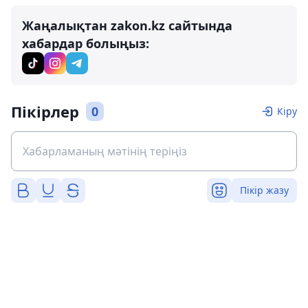
Жаңалықтан zakon.kz сайтында
хабардар болыңыз:
Пікірлер
0
Кіру
Пікір жазу