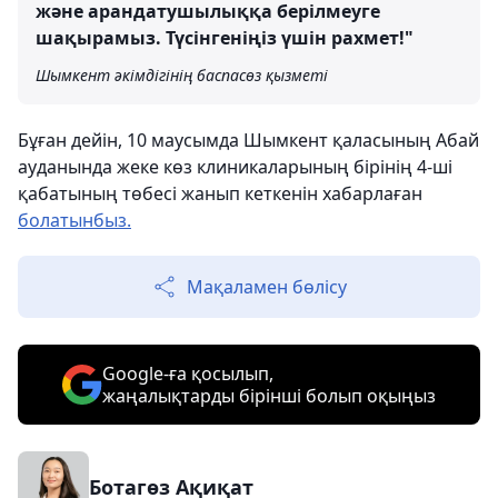
және арандатушылыққа берілмеуге
шақырамыз. Түсінгеніңіз үшін рахмет!"
Шымкент әкімдігінің баспасөз қызметі
Бұған дейін, 10 маусымда Шымкент қаласының Абай
ауданында жеке көз клиникаларының бірінің 4-ші
қабатының төбесі жанып кеткенін хабарлаған
болатынбыз.
Мақаламен бөлісу
Google-ға қосылып,
жаңалықтарды бірінші болып оқыңыз
Ботагөз Ақиқат