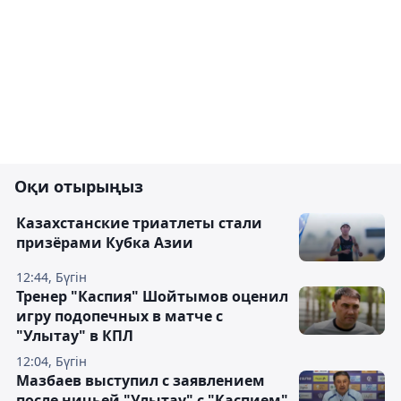
Оқи отырыңыз
Казахстанские триатлеты стали
призёрами Кубка Азии
12:44, Бүгін
Тренер "Каспия" Шойтымов оценил
игру подопечных в матче с
"Улытау" в КПЛ
12:04, Бүгін
Мазбаев выступил с заявлением
после ничьей "Улытау" с "Каспием"