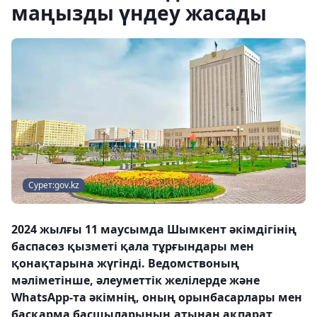
маңызды үндеу жасады
Сурет:gov.kz
2024 жылғы 11 маусымда Шымкент әкімдігінің
баспасөз қызметі қала тұрғындары мен
қонақтарына жүгінді. Ведомствоның
мәліметінше, әлеуметтік желілерде және
WhatsApp-та әкімнің, оның орынбасарлары мен
басқарма басшыларының атынан ақпарат