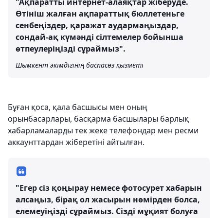
"Ақпаратты интернет-алаяқтар жіберуде.
Өтініш жалған ақпараттық бюллетеньге
сенбеңіздер, қаражат аудармаңыздар,
сондай-ақ күмәнді сілтемелер бойынша
өтпеулеріңізді сұраймыз".
Шымкент әкімдігінің баспасөз қызметі
Бұған қоса, қала басшысы мен оның
орынбасарлары, басқарма басшылары барлық
хабарламаларды тек жеке телефондар мен ресми
аккаунттардан жіберетіні айтылған.
"Егер сіз қоңырау немесе фотосурет хабарын
алсаңыз, бірақ ол жасырын нөмірден болса,
елемеуіңізді сұраймыз. Сізді мұқият болуға