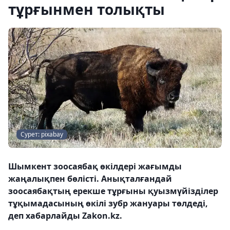
тұрғынмен толықты
Сурет: pixabay
Шымкент зоосаябақ өкілдері жағымды
жаңалықпен бөлісті. Анықталғандай
зоосаябақтың ерекше тұрғыны қуызмүйізділер
тұқымадасының өкілі зубр жануары төлдеді,
деп хабарлайды Zakon.kz.