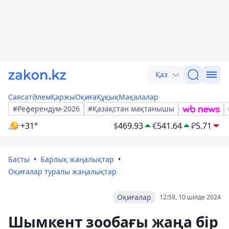
Қаз
Саясат
Әлем
Қаржы
Оқиға
Құқық
Мақалалар
#Референдум-2026
#Қазақстан мақтанышы
+31°
$
469.93
€
541.64
₽
5.71
Басты
Барлық жаңалықтар
Оқиғалар туралы жаңалықтар
Оқиғалар
12:59, 10 шілде 2024
Шымкент зообағы жаңа бір