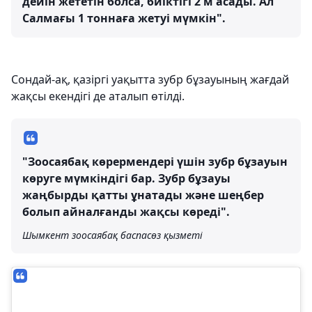
дейін жететін болса, биіктігі 2 м асады. Ал
Салмағы 1 тоннаға жетуі мүмкін".
Сондай-ақ, қазіргі уақытта зубр бұзауының жағдай
жақсы екендігі де аталып өтілді.
"Зоосаябақ көрермендері үшін зубр бұзауын
көруге мүмкіндігі бар. Зубр бұзауы
жаңбырды қатты ұнатады және шеңбер
болып айналғанды жақсы көреді".
Шымкент зоосаябақ баспасөз қызметі