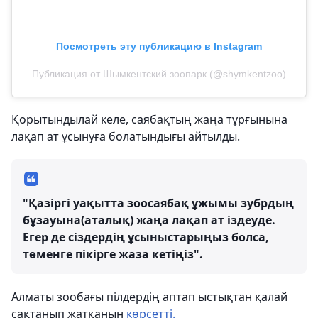
Посмотреть эту публикацию в Instagram
Публикация от Шымкентский зоопарк (@shymkentzoo)
Қорытындылай келе, саябақтың жаңа тұрғынына
лақап ат ұсынуға болатындығы айтылды.
"Қазіргі уақытта зоосаябақ ұжымы зубрдың
бұзауына(аталық) жаңа лақап ат іздеуде.
Егер де сіздердің ұсыныстарыңыз болса,
төменге пікірге жаза кетіңіз".
Алматы зообағы пілдердің аптап ыстықтан қалай
сақтанып жатқанын
көрсетті.