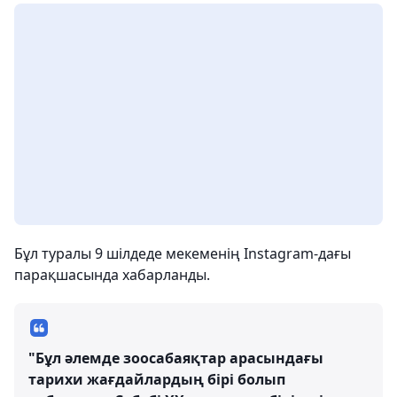
Бұл туралы 9 шілдеде мекеменің Instagram-дағы
парақшасында хабарланды.
"Бұл әлемде зоосабаяқтар арасындағы
тарихи жағдайлардың бірі болып