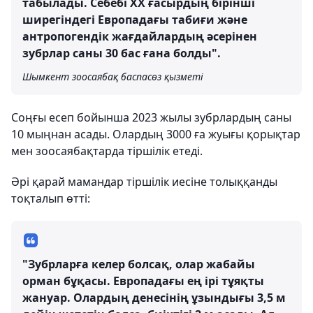
табылады. Себебі ХХ ғасырдың бірінші
ширегіндегі Европадағы табиғи және
антропогендік жағдайлардың әсерінен
зубрлар саны 30 бас ғана болды".
Шымкент зоосаябақ баспасөз қызметі
Соңғы есеп бойынша 2023 жылы зубрлардың саны
10 мыңнан асады. Олардың 3000 ға жуығы қорықтар
мен зоосаябақтарда тіршілік етеді.
Әрі қарай мамандар тіршілік иесіне толыққанды
тоқталып өтті:
"Зубрларға келер болсақ, олар жабайы
орман бұқасы. Европадағы ең ірі тұяқты
жануар. Олардың денесінің ұзындығы 3,5 м