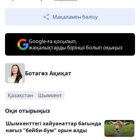
Мақаламен бөлісу
Google-ға қосылып,
жаңалықтарды бірінші болып оқыңыз
Ботагөз Ақиқат
Қазақстан
Шымкент
Оқи отырыңыз
Шымкенттегі хайуанаттар бағында
нағыз "бейби-бум" орын алды