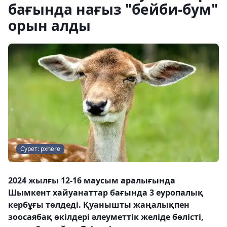
бағында нағыз "бейби-бум"
орын алды
Сурет: pxhere
2024 жылғы 12-16 маусым аралығында
Шымкент хайуанаттар бағында 3 еуропалық
кербұғы төлдеді. Қуанышты жаңалықпен
зоосаябақ өкілдері әлеуметтік желіде бөлісті,