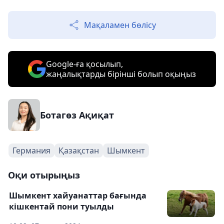
Мақаламен бөлісу
Google-ға қосылып,
жаңалықтарды бірінші болып оқыңыз
Ботагөз Ақиқат
Германия
Қазақстан
Шымкент
Оқи отырыңыз
Шымкент хайуанаттар бағында
кішкентай пони туылды