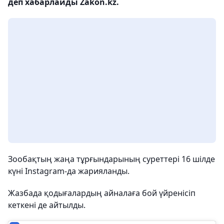
деп хабарлайды Zakon.kz.
Зообақтың жаңа тұрғындарының суреттері 16 шілде
күні Instagram-да жарияланды.
Жазбада қодығалардың айналаға бой үйренісіп
кеткені де айтылды.