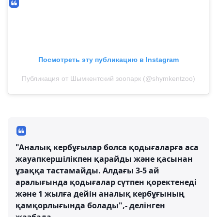
Посмотреть эту публикацию в Instagram
Публикация от Шымкентский зоопарк (@shymkentzoo)
"Аналық кербұғылар болса қодығаларға аса
жауапкершілікпен қарайды және қасынан
ұзаққа тастамайды. Алдағы 3-5 ай
аралығында қодығалар сүтпен қоректенеді
және 1 жылға дейін аналық кербұғының
қамқорлығында болады",- делінген