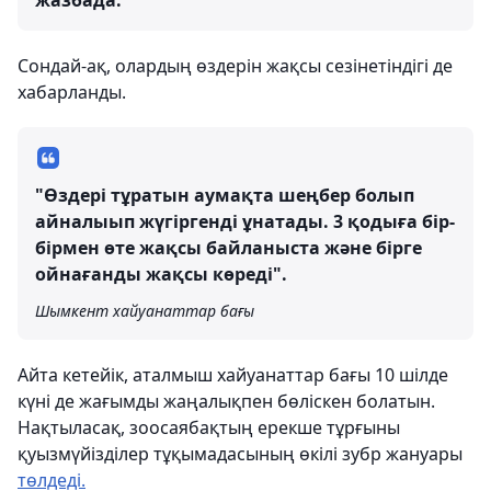
жазбада.
Сондай-ақ, олардың өздерін жақсы сезінетіндігі де
хабарланды.
"Өздері тұратын аумақта шеңбер болып
айналыып жүгіргенді ұнатады. 3 қодыға бір-
бірмен өте жақсы байланыста және бірге
ойнағанды жақсы көреді".
Шымкент хайуанаттар бағы
Айта кетейік, аталмыш хайуанаттар бағы 10 шілде
күні де жағымды жаңалықпен бөліскен болатын.
Нақтыласақ, зоосаябақтың ерекше тұрғыны
қуызмүйізділер тұқымадасының өкілі зубр жануары
төлдеді.