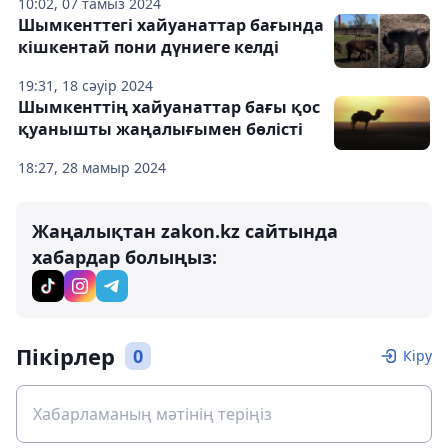
10:02, 07 тамыз 2024
Шымкенттегі хайуанаттар бағында
кішкентай пони дүниеге келді
19:31, 18 сәуір 2024
Шымкенттің хайуанаттар бағы қос
қуанышты жаңалығымен бөлісті
18:27, 28 мамыр 2024
Жаңалықтан zakon.kz сайтында
хабардар болыңыз:
Пікірлер
0
Кіру