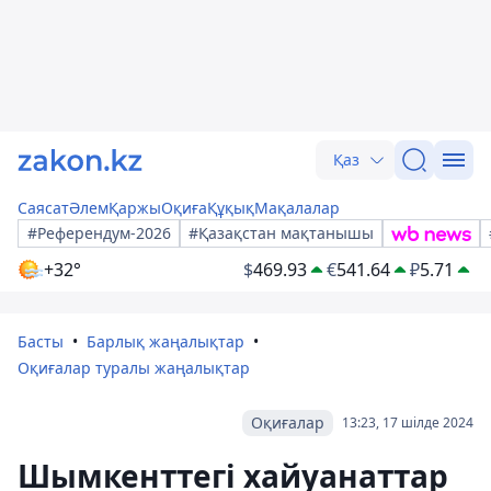
Қаз
Саясат
Әлем
Қаржы
Оқиға
Құқық
Мақалалар
#Референдум-2026
#Қазақстан мақтанышы
+32°
$
469.93
€
541.64
₽
5.71
Басты
Барлық жаңалықтар
Оқиғалар туралы жаңалықтар
Оқиғалар
13:23, 17 шілде 2024
Шымкенттегі хайуанаттар