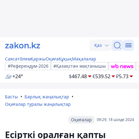
Қаз
Саясат
Әлем
Қаржы
Оқиға
Құқық
Мақалалар
#Референдум-2026
#Қазақстан мақтанышы
+24°
$
467.48
€
539.52
₽
5.73
Басты
Барлық жаңалықтар
Оқиғалар туралы жаңалықтар
Оқиғалар
09:29, 18 шілде 2024
Есірткі оралған қапты