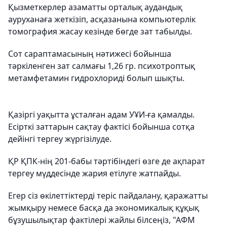
Қызметкерлер азаматты орталық аудандық
ауруханаға жеткізіп, асқазанына компьютерлік
томография жасау кезінде бөгде зат табылды.
Сот сараптамасының нәтижесі бойынша
тәркіленген зат салмағы 1,26 гр. психотроптық
метамфетамин гидрохлориді болып шықты.
Қазіргі уақытта ұсталған адам УҰИ-ға қамалды.
Есірткі заттарын сақтау фактісі бойынша сотқа
дейінгі тергеу жүргізілуде.
ҚР ҚПК-нің 201-бабы тәртібіндегі өзге де ақпарат
тергеу мүддесінде жария етілуге жатпайды.
Егер сіз өкілеттіктерді теріс пайдалану, қаражатты
жымқыру немесе басқа да экономикалық құқық
бұзушылықтар фактілері жайлы білсеңіз, "АФМ