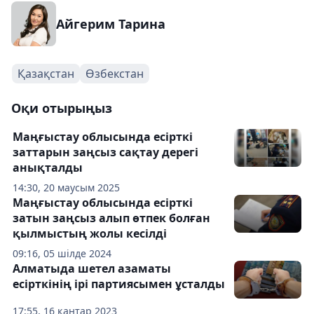
Айгерим Тарина
Қазақстан
Өзбекстан
Оқи отырыңыз
Маңғыстау облысында есірткі
заттарын заңсыз сақтау дерегі
анықталды
14:30, 20 маусым 2025
Маңғыстау облысында есірткі
затын заңсыз алып өтпек болған
қылмыстың жолы кесілді
09:16, 05 шілде 2024
Алматыда шетел азаматы
есірткінің ірі партиясымен ұсталды
17:55, 16 қаңтар 2023