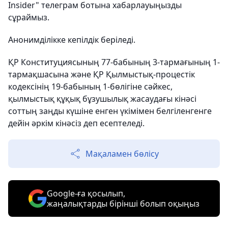
Insider" телеграм ботына хабарлауыңызды
сұраймыз.
Анонимділікке кепілдік беріледі.
ҚР Конституциясының 77-бабының 3-тармағының 1-
тармақшасына және ҚР Қылмыстық-процестік
кодексінің 19-бабының 1-бөлігіне сәйкес,
қылмыстық құқық бұзушылық жасаудағы кінәсі
соттың заңды күшіне енген үкімімен белгіленгенге
дейін әркім кінәсіз деп есептеледі.
Мақаламен бөлісу
Google-ға қосылып,
жаңалықтарды бірінші болып оқыңыз