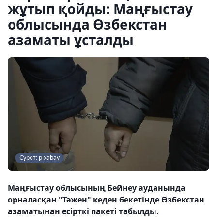
жұтып қойды: Маңғыстау
облысында Өзбекстан
азаматы ұсталды
Сурет: pixabay
Маңғыстау облысының Бейнеу ауданында
орналасқан "Тәжен" кеден бекетінде Өзбекстан
азаматынан есірткі пакеті табылды.