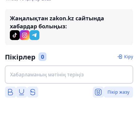
Жаңалықтан zakon.kz сайтында
хабардар болыңыз:
Пікірлер
0
Кіру
Пікір жазу