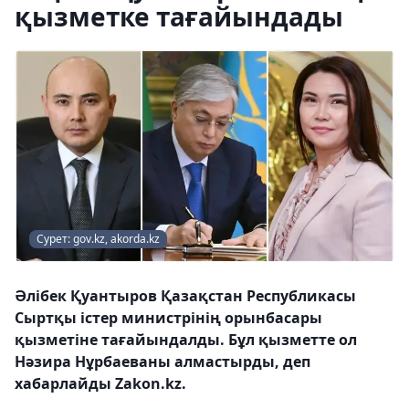
қызметке тағайындады
Сурет: gov.kz, akorda.kz
Әлібек Қуантыров Қазақстан Республикасы
Сыртқы істер министрінің орынбасары
қызметіне тағайындалды. Бұл қызметте ол
Нәзира Нұрбаеваны алмастырды, деп
хабарлайды Zakon.kz.