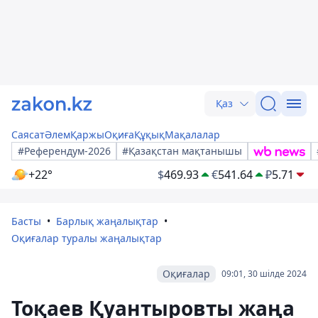
Қаз
Саясат
Әлем
Қаржы
Оқиға
Құқық
Мақалалар
#Референдум-2026
#Қазақстан мақтанышы
+22°
$
469.93
€
541.64
₽
5.71
Басты
Барлық жаңалықтар
Оқиғалар туралы жаңалықтар
Оқиғалар
09:01, 30 шілде 2024
Тоқаев Қуантыровты жаңа