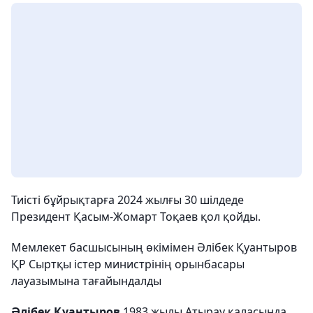
Тиісті бұйрықтарға 2024 жылғы 30 шілдеде
Президент Қасым-Жомарт Тоқаев қол қойды.
Мемлекет басшысының өкімімен Әлібек Қуантыров
ҚР Сыртқы істер министрінің орынбасары
лауазымына тағайындалды
Әлібек Қуантыров
1983 жылы Атырау қаласында