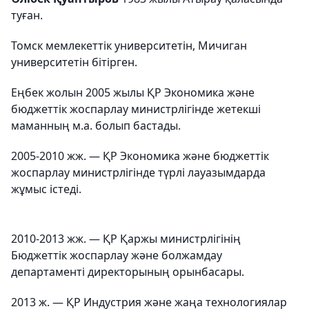
туған.
Томск мемлекеттік университетін, Мичиган
университетін бітірген.
Еңбек жолын 2005 жылы ҚР Экономика және
бюджеттік жоспарлау министрлігінде жетекші
маманның м.а. болып бастады.
2005-2010 жж. — ҚР Экономика және бюджеттік
жоспарлау министрлігінде түрлі лауазымдарда
жұмыс істеді.
2010-2013 жж. — ҚР Қаржы министрлігінің
Бюджеттік жоспарлау және болжамдау
департаменті директорының орынбасары.
2013 ж. — ҚР Индустрия және жаңа технологиялар