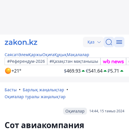
Қаз
Саясат
Әлем
Қаржы
Оқиға
Құқық
Мақалалар
#Референдум-2026
#Қазақстан мақтанышы
+21°
$
469.93
€
541.64
₽
5.71
Басты
Барлық жаңалықтар
Оқиғалар туралы жаңалықтар
Оқиғалар
14:44, 15 тамыз 2024
Сот авиакомпания