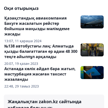
Оқи отырыңыз
Қазақстандық авиакомпания
Бакуге жасалатын рейстер
бойынша маңызды мәлімдеме
жасады
13:07, 11 қараша 2024
№138 автобустағы лаң: Алматыда
қызды балағаттаған ер адам 48 300
теңге айыппұл арқалады
20:07, 19 қазан 2023
Астанада көлік айдап бара жатып,
мастурбация жасаған таксист
жазаланды
22:48, 29 тамыз 2023
Жаңалықтан zakon.kz сайтында
хабардар болыңыз: