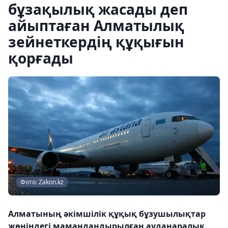
бұзақылық жасады деп
айыптаған Алматылық
зейнеткердің құқығын
қорғады
Фото: Zakon.kz
Алматының әкімшілік құқық бұзушылықтар
жөніндегі мамандандырылған ауданаралық