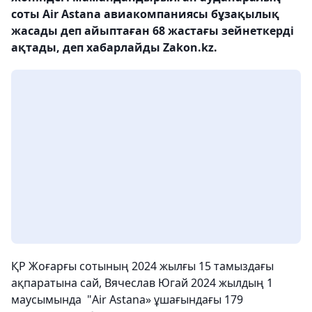
соты Air Astana авиакомпаниясы бұзақылық
жасады деп айыптаған 68 жастағы зейнеткерді
ақтады, деп хабарлайды Zakon.kz.
ҚР Жоғарғы сотының 2024 жылғы 15 тамыздағы
ақпаратына сай, Вячеслав Югай 2024 жылдың 1
маусымында "Air Аstana» ұшағындағы 179