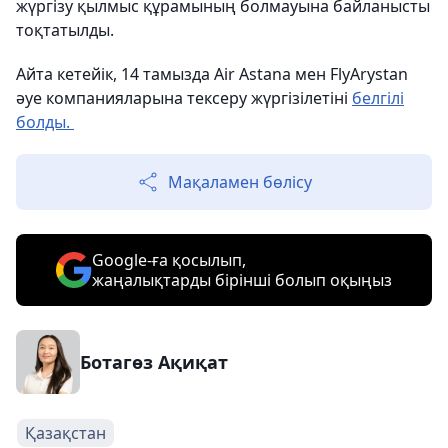
жүргізу қылмыс құрамының болмауына байланысты
тоқтатылды.
Айта кетейік, 14 тамызда Air Astana мен FlyArystan
әуе компанияларына тексеру жүргізілетіні
белгілі
болды.
Мақаламен бөлісу
Google-ға қосылып,
жаңалықтарды бірінші болып оқыңыз
Ботагөз Ақиқат
Қазақстан