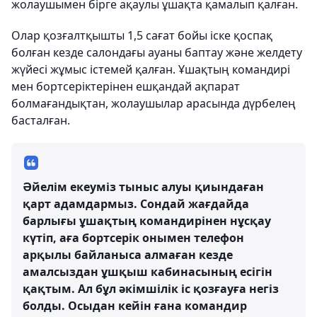
жолаушымен бірге ақаулы ұшақта қамалып қалған.
Олар қозғалтқышты 1,5 сағат бойы іске қоспақ
болған кезде салондағы ауаны баптау және желдету
жүйесі жұмыс істемей қалған. Ұшақтың командирі
мен бортсеріктерінен ешқандай ақпарат
болмағандықтан, жолаушылар арасында дүрбелең
басталған.
Әйелім екеуміз тыныс алуы қиындаған
қарт адамдармыз. Сондай жағдайда
барлығы ұшақтың командирінен нұсқау
күтіп, аға бортсерік онымен телефон
арқылы байланыса алмаған кезде
амалсыздан ұшқыш кабинасының есігін
қақтым. Ал бұл әкімшілік іс қозғауға негіз
болды. Осыдан кейін ғана командир