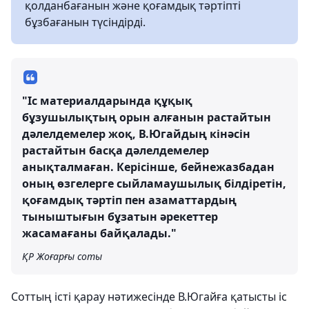
қолданбағанын және қоғамдық тәртіпті
бұзбағанын түсіндірді.
"Іс материалдарында құқық
бұзушылықтың орын алғанын растайтын
дәлелдемелер жоқ, В.Югайдың кінәсін
растайтын басқа дәлелдемелер
анықталмаған. Керісінше, бейнежазбадан
оның өзгелерге сыйламаушылық білдіретін,
қоғамдық тәртіп пен азаматтардың
тыныштығын бұзатын әрекеттер
жасамағаны байқалады."
ҚР Жоғарғы соты
Соттың істі қарау нәтижесінде В.Югайға қатысты іс