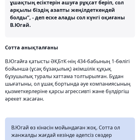
ұшақтың есіктерін ашуға рұқсат беріп, сол
арқылы біздің азапты жеңілдеткендей
болды”, - деп еске алады сол күнгі оқиғаны
В.Югай.
Сотта анықталғаны
В.Югайға қатысты ӘҚБтК-нің 434-бабының 1-бөлігі
бойынша (ұсақ бұзақылық) әкімшілік құқық
бұзушылық туралы хаттама толтырылған. Бұдан
шығатыны, ол ұшақ бортында әуе компаниясының
қызметкерлеріне қарсы агрессивті және бүлдіргіш
әрекет жасаған.
В.Югай өз кінәсін мойындаған жоқ. Сотта ол
жанжалды жағдай кезінде әдепсіз сөздер