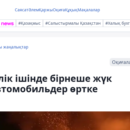
Саясат
Әлем
Қаржы
Оқиға
Құқық
Мақалалар
#Қазақмыс
#Салыстырмалы Қазақстан
#Халық бухг
лы жаңалықтар
Оқиғал
лік ішінде бірнеше жүк
автомобильдер өртке