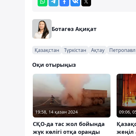
Ботагөз Ақиқат
Қазақстан
Түркістан
Ақтау
Петропавл
Оқи отырыңыз
19:58, 14 қазан 2024
09:06, 
СҚО-да тас жол бойында
Қазақс
жүк көлігі отқа оранды
жеңіл 