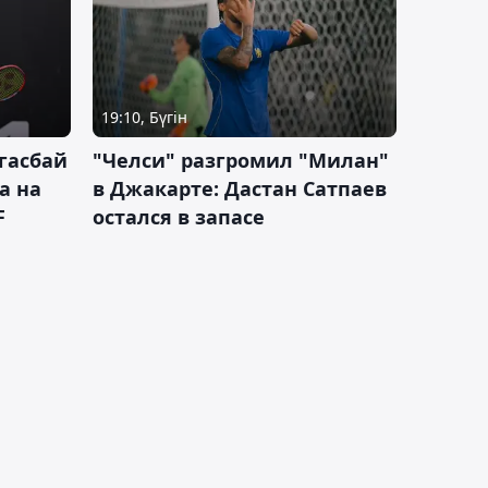
19:10, Бүгін
гасбай
"Челси" разгромил "Милан"
а на
в Джакарте: Дастан Сатпаев
F
остался в запасе