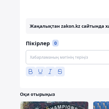
Жаңалықтан zakon.kz сайтында х
Пікірлер
0
Оқи отырыңыз