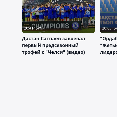
20:41, Бүгін
20:03, Б
Дастан Сатпаев завоевал
"Орда
первый предсезонный
"Жетыс
трофей с "Челси" (видео)
лидерс