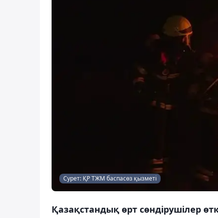
Сурет: ҚР ТЖМ баспасөз қызметі
Қазақстандық өрт сөндірушілер өтке