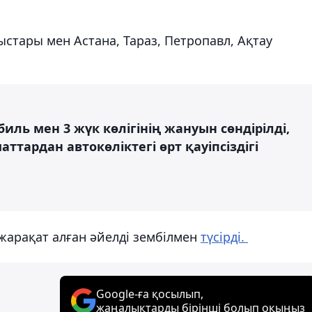
ыстары мен Астана, Тараз, Петропавл, Ақтау
ль мен 3 жүк көлігінің жануын сөндірілді,
тардан автокөліктегі өрт қауіпсіздігі
жарақат алған әйелді зембілмен
түсірді.
Google-ға қосылып,
жаңалықтарды бірінші болып оқыңыз