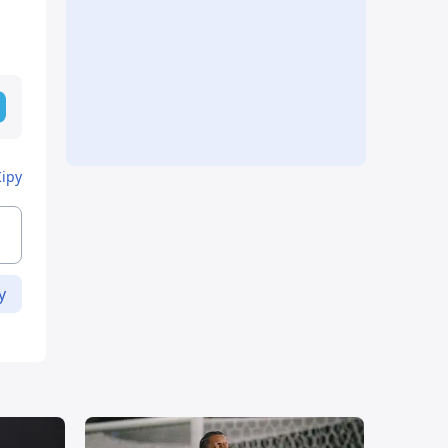
Кіру
у