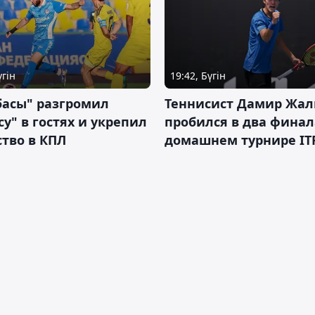
үгін
19:42, Бүгін
басы" разгромил
Теннисист Дамир Жал
у" в гостях и укрепил
пробился в два финал
тво в КПЛ
домашнем турнире IT