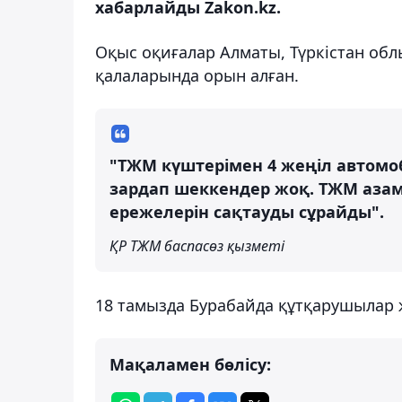
хабарлайды Zakon.kz.
Оқыс оқиғалар Алматы, Түркістан обл
қалаларында орын алған.
"ТЖМ күштерімен 4 жеңіл автомоби
зардап шеккендер жоқ. ТЖМ азамат
ережелерін сақтауды сұрайды".
ҚР ТЖМ баспасөз қызметі
18 тамызда Бурабайда құтқарушылар 
Мақаламен бөлісу: