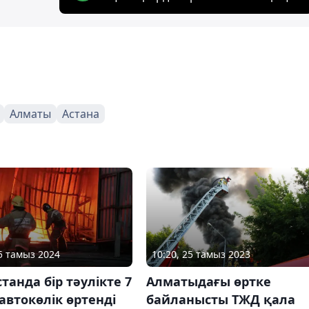
Алматы
Астана
05 тамыз 2024
10:20, 25 тамыз 2023
танда бір тәулікте 7
Алматыдағы өртке
автокөлік өртенді
байланысты ТЖД қала