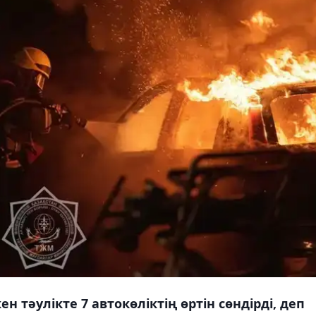
н тәулікте 7 автокөліктің өртін сөндірді, деп