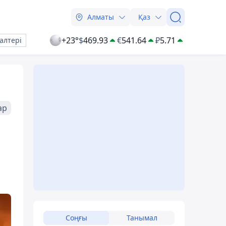
Алматы
Қаз
+23°
$
469.93
€
541.64
₽
5.71
алтері
ар
Соңғы
Танымал