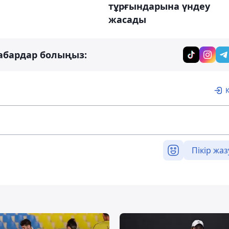
тұрғындарына үндеу
жасады
абардар болыңыз:
Пікір жаз