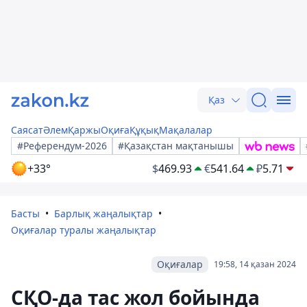
Қаз
Саясат
Әлем
Қаржы
Оқиға
Құқық
Мақалалар
#Референдум-2026
#Қазақстан мақтанышы
+33°
$
469.93
€
541.64
₽
5.71
Басты
Барлық жаңалықтар
Оқиғалар туралы жаңалықтар
Оқиғалар
19:58, 14 қазан 2024
СҚО-да тас жол бойында