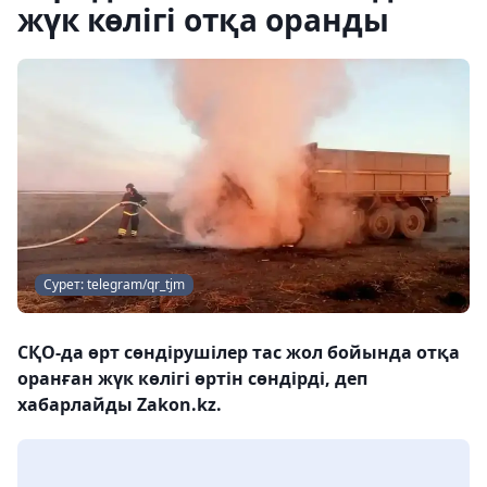
жүк көлігі отқа оранды
Сурет: telegram/qr_tjm
СҚО-да өрт сөндірушілер тас жол бойында отқа
оранған жүк көлігі өртін сөндірді, деп
хабарлайды Zakon.kz.