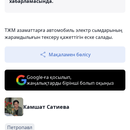
хабарламасында.
ТЖМ азаматтарға автомобиль электр сымдарының
жарамдылығын тексеру қажеттігін еске салады.
Мақаламен бөлісу
Google-ға қосылып,
жаңалықтарды бірінші болып оқыңыз
Камшат Сатиева
Петропавл