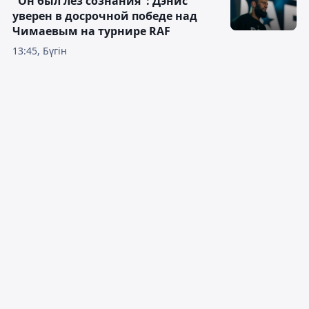
"Он был лез сознания": Дэнис
уверен в досрочной победе над
Чимаевым на турнире RAF
13:45, Бүгін