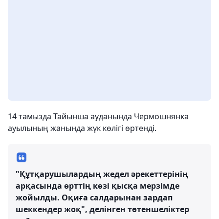
14 тамызда Тайынша ауданында Чермошнянка
ауылының жанында жүк көлігі өртенді.
"Құтқарушылардың жедел әрекеттерінің
арқасында өрттің көзі қысқа мерзімде
жойылды. Оқиға салдарынан зардап
шеккендер жоқ", делінген төтеншеліктер