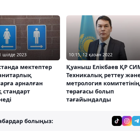
31 шілде 2023
10:15, 12 қазан 2022
станда мектептер
Қуаныш Елікбаев ҚР СИ
санитарлық
Техникалық реттеу жән
арға арналған
метрология комитетінің
 стандарт
төрағасы болып
неді
тағайындалды
абардар болыңыз: