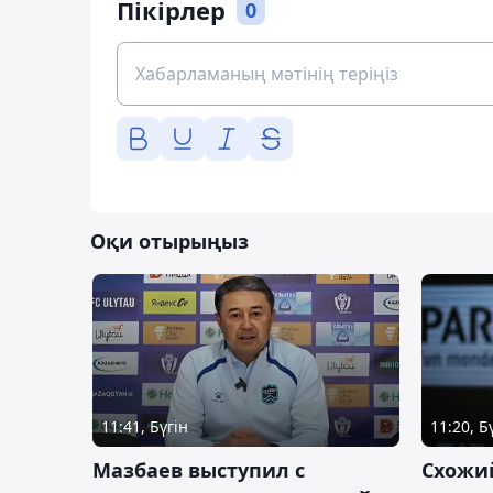
Пікірлер
0
Оқи отырыңыз
11:41, Бүгін
11:20, Б
Мазбаев выступил с
Схожий