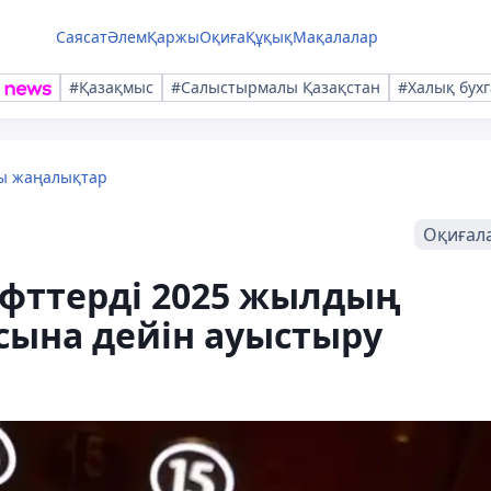
Саясат
Әлем
Қаржы
Оқиға
Құқық
Мақалалар
#Қазақмыс
#Салыстырмалы Қазақстан
#Халық бухг
лы жаңалықтар
Оқиғал
ифттерді 2025 жылдың
сына дейін ауыстыру