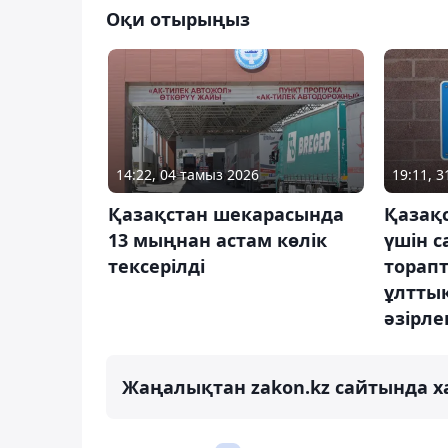
Оқи отырыңыз
14:22, 04 тамыз 2026
19:11, 
Қазақстан шекарасында
Қазақ
13 мыңнан астам көлік
үшін 
тексерілді
торапт
ұлттық
әзірле
Жаңалықтан zakon.kz сайтында х