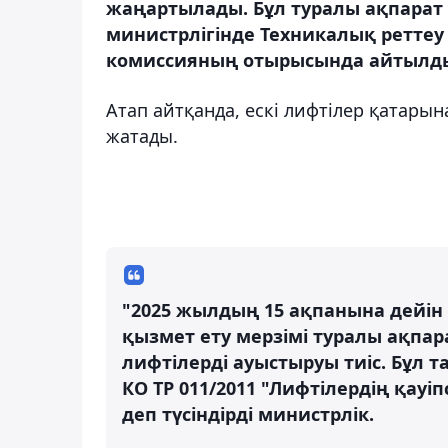
жаңартылады. Бұл туралы ақпарат 
министрлігінде Техникалық реттеу
комиссияның отырысында айтылды,
Атап айтқанда, ескі лифтілер қатары
жатады.
"2025 жылдың 15 ақпанына дейін
қызмет ету мерзімі туралы ақпа
лифтілерді ауыстыруы тиіс. Бұл 
КО ТР 011/2011 "Лифтілердің қауіп
деп түсіндірді министрлік.