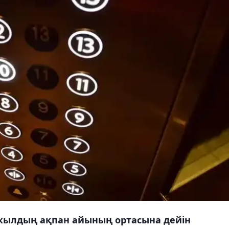
 жылдың ақпан айының ортасына дейін