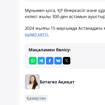
Мұнымен қоса, ҚР Өнеркәсіп және құр
келесі жылы 300-ден астамын ауысты
2024 жылғы 15 маусымда Астанадағы 
құлап кетті.
Мақаламен бөлісу:
Ботагөз Ақиқат
Қазақстан