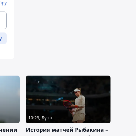
Кіру
у
10:23, Бүгін
ачении
История матчей Рыбакина –