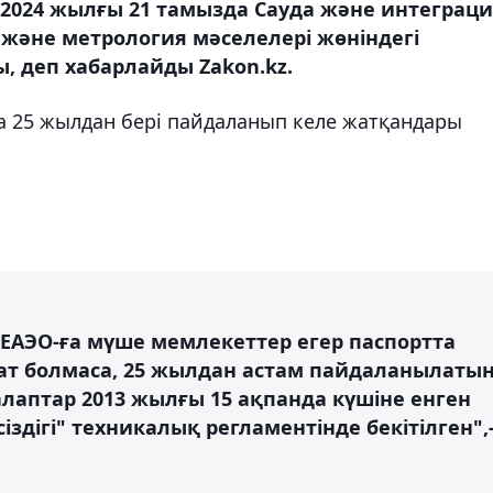
2024 жылғы 21 тамызда Сауда және интеграц
 және метрология мәселелері жөніндегі
 деп хабарлайды Zakon.kz.
на 25 жылдан бері пайдаланып келе жатқандары
 ЕАЭО-ға мүше мемлекеттер егер паспортта
рат болмаса, 25 жылдан астам пайдаланылаты
талаптар 2013 жылғы 15 ақпанда күшіне енген
сіздігі" техникалық регламентінде бекітілген",