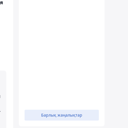
ия
н
-
Барлық жаңалықтар