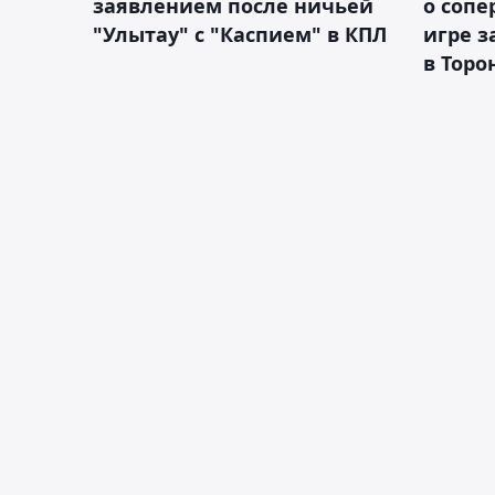
заявлением после ничьей
о сопе
"Улытау" с "Каспием" в КПЛ
игре з
в Торо