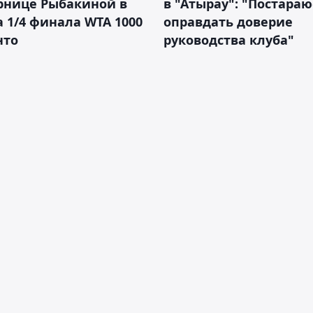
рнице Рыбакиной в
в "Атырау": "Постараю
а 1/4 финала WTA 1000
оправдать доверие
нто
руководства клуба"