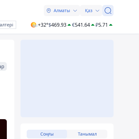
Алматы
Қаз
+32°
$
469.93
€
541.64
₽
5.71
алтері
ар
Соңғы
Танымал