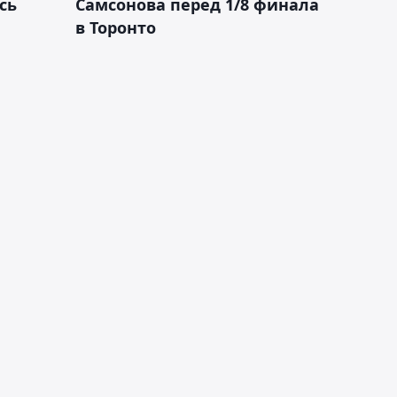
сь
Самсонова перед 1/8 финала
в Торонто