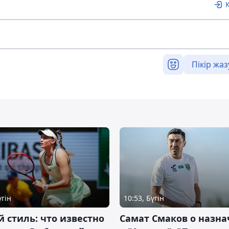
Пікір жаз
үгін
10:53, Бүгін
 стиль: что известно
Самат Смаков о назн