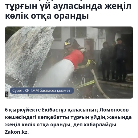
тұрғын үй ауласында жеңіл
көлік отқа оранды
Сурет: ҚР ТЖМ баспасөз қызметі
6 қыркүйекте Екібастұз қаласының Ломоносов
көшесіндегі көпқабатты тұрғын үйдің жанында
жеңіл көлік отқа оранды, деп хабарлайды
Zakon.kz.