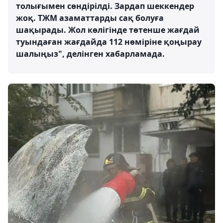
толығымен сөндірілді. Зардап шеккендер
жоқ. ТЖМ азаматтарды сақ болуға
шақырады. Жол көлігінде төтенше жағдай
туындаған жағдайда 112 нөміріне қоңырау
шалыңыз", делінген хабарламада.