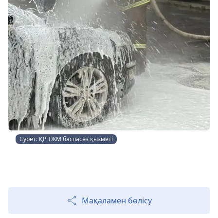
Сурет: ҚР ТЖМ баспасөз қызметі
Мақаламен бөлісу