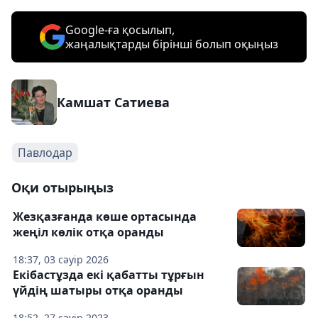
Google-ға қосылып,
жаңалықтарды бірінші болып оқыңыз
Камшат Сатиева
Павлодар
Оқи отырыңыз
Жезқазғанда көше ортасында
жеңіл көлік отқа оранды
18:37, 03 сәуір 2026
Екібастұзда екі қабатты тұрғын
үйдің шатыры отқа оранды
18:52, 27 сәуір 2023