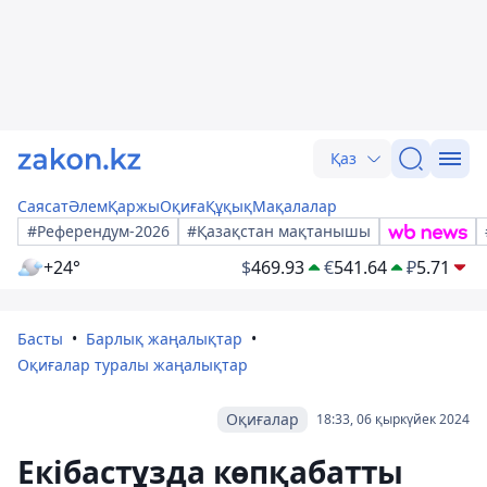
Қаз
Саясат
Әлем
Қаржы
Оқиға
Құқық
Мақалалар
#Референдум-2026
#Қазақстан мақтанышы
+24°
$
469.93
€
541.64
₽
5.71
Басты
Барлық жаңалықтар
Оқиғалар туралы жаңалықтар
Оқиғалар
18:33, 06 қыркүйек 2024
Екібастұзда көпқабатты