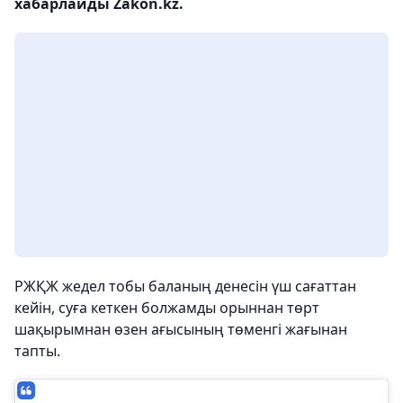
хабарлайды Zakon.kz.
РЖҚЖ жедел тобы баланың денесін үш сағаттан
кейін, суға кеткен болжамды орыннан төрт
шақырымнан өзен ағысының төменгі жағынан
тапты.