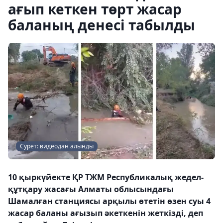
ағып кеткен төрт жасар
баланың денесі табылды
Сурет: видеодан алынды
10 қыркүйекте ҚР ТЖМ Республикалық жедел-
құтқару жасағы Алматы облысындағы
Шамалған станциясы арқылы өтетін өзен суы 4
жасар баланы ағызып әкеткенін жеткізді, деп