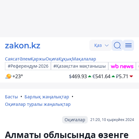
Қаз
Саясат
Әлем
Қаржы
Оқиға
Құқық
Мақалалар
#Референдум-2026
#Қазақстан мақтанышы
+23°
$
469.93
€
541.64
₽
5.71
Басты
Барлық жаңалықтар
Оқиғалар туралы жаңалықтар
Оқиғалар
21:20, 10 қыркүйек 2024
Алматы облысында өзенге