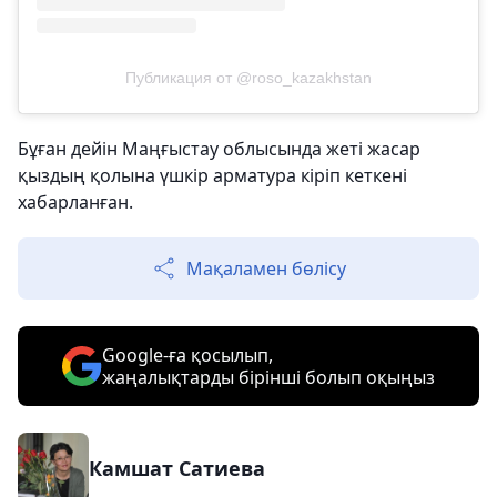
Публикация от @roso_kazakhstan
Бұған дейін Маңғыстау облысында жеті жасар
қыздың қолына үшкір арматура кіріп кеткені
хабарланған.
Мақаламен бөлісу
Google-ға қосылып,
жаңалықтарды бірінші болып оқыңыз
Камшат Сатиева