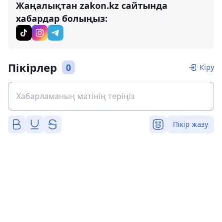
Жаңалықтан zakon.kz сайтында
хабардар болыңыз:
Пікірлер
0
Кіру
Пікір жазу