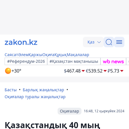
Қаз
Саясат
Әлем
Қаржы
Оқиға
Құқық
Мақалалар
#Референдум-2026
#Қазақстан мақтанышы
+30°
$
467.48
€
539.52
₽
5.73
Басты
Барлық жаңалықтар
Оқиғалар туралы жаңалықтар
Оқиғалар
16:48, 12 қыркүйек 2024
Қазақстандық 40 мың