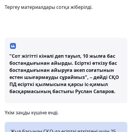
Тергеу материалдары сотқа жіберілді.
"Сот жігітті кінәлі деп тауып, 10 жылға бас
бостандығынан айырды. Есірткі өткізу бас
бостандығынан айыруға әкеп соғатынын
естен шығармауды сұраймыз", – дейді СҚО
ПД есірткі қылмысына қарсы іс-қимыл
басқармасының бастығы Руслан Сапаров.
Үкім заңды күшіне енді.
Жыл басынан СҚО-да есірткі өткізгені үшін 25