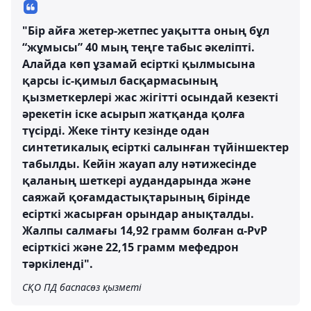
"Бір айға жетер-жетпес уақытта оның бұл
“жұмысы” 40 мың теңге табыс әкеліпті.
Алайда көп ұзамай есірткі қылмысына
қарсы іс-қимыл басқармасының
қызметкерлері жас жігітті осындай кезекті
әрекетін іске асырып жатқанда қолға
түсірді. Жеке тінту кезінде одан
синтетикалық есірткі салынған түйіншектер
табылды. Кейін жауап алу нәтижесінде
қаланың шеткері аудандарында және
саяжай қоғамдастықтарының бірінде
есірткі жасырған орындар анықталды.
Жалпы салмағы 14,92 грамм болған α-PvP
есірткісі және 22,15 грамм мефедрон
тәркіленді".
СҚО ПД баспасөз қызметі