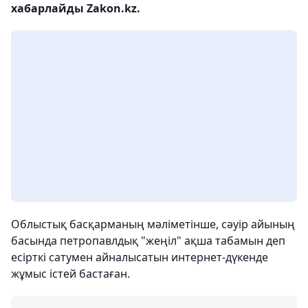
хабарлайды Zakon.kz.
Облыстық басқарманың мәліметінше, сәуір айының
басында петропавлдық "жеңіл" ақша табамын деп
есірткі сатумен айналысатын интернет-дүкенде
жұмыс істей бастаған.