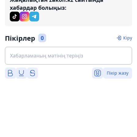
хабардар болыңыз:
Пікірлер
0
Кіру
Пікір жазу