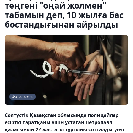
теңгені "оңай жолмен"
табамын деп, 10 жылға бас
бостандығынан айрылды
Фото: pexels
Солтүстік Қазақстан облысында полицейлер
есірткі таратқаны үшін ұстаған Петропавл
қаласының 22 жастағы тұрғыны сотталды, деп