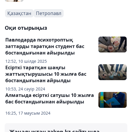
Қазақстан
Петропавл
Оқи отырыңыз
Павлодарда психотроптық
заттарды таратқан студент бас
бостандығынан айырылды
12:52, 10 шілде 2025
Есірткі таратқан шаңғы
жаттықтырушысы 10 жылға бас
бостандығынан айрылды
10:53, 24 сәуір 2024
Алматыда есірткі сатушы 10 жылға
бас бостандығынан айырылды
16:25, 17 маусым 2024
Жаңалықтан zakon.kz сайтында