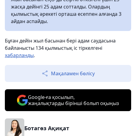
жасқа дейінгі 25 адам сотталды. Олардың
қылмыстық әрекеті орташа есеппен алғанда 3
айдан аспайды.
Бұған дейін жыл басынан бері адам саудасына
байланысты 134 қылмыстық іс тіркелгені
хабарланды
.
Мақаламен бөлісу
Google-ға қосылып,
жаңалықтарды бірінші болып оқыңыз
Ботагөз Ақиқат