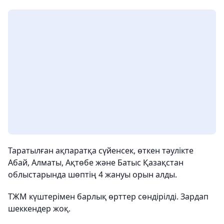
Таратылған ақпаратқа сүйенсек, өткен тәулікте
Абай, Алматы, Ақтөбе және Батыс Қазақстан
облыстарында шөптің 4 жануы орын алды.
ТЖМ күштерімен барлық өрттер сөндірілді. Зардап
шеккендер жоқ.