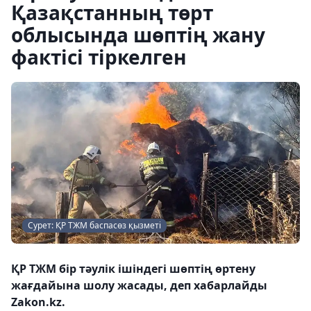
Қазақстанның төрт
облысында шөптің жану
фактісі тіркелген
Сурет: ҚР ТЖМ баспасөз қызметі
ҚР ТЖМ бір тәулік ішіндегі шөптің өртену
жағдайына шолу жасады, деп хабарлайды
Zakon.kz.