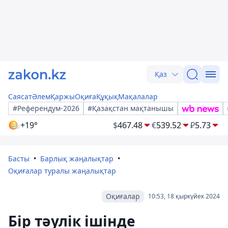
Қаз
Саясат
Әлем
Қаржы
Оқиға
Құқық
Мақалалар
#Референдум-2026
#Қазақстан мақтанышы
+19°
$
467.48
€
539.52
₽
5.73
Басты
Барлық жаңалықтар
Оқиғалар туралы жаңалықтар
Оқиғалар
10:53, 18 қыркүйек 2024
Бір тәулік ішінде