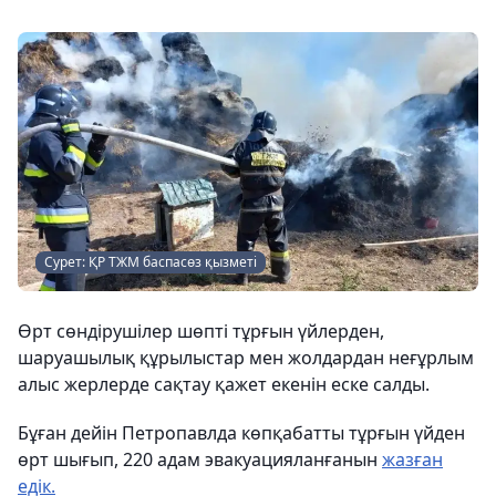
Сурет: ҚР ТЖМ баспасөз қызметі
Өрт сөндірушілер шөпті тұрғын үйлерден,
шаруашылық құрылыстар мен жолдардан неғұрлым
алыс жерлерде сақтау қажет екенін еске салды.
Бұған дейін Петропавлда көпқабатты тұрғын үйден
өрт шығып, 220 адам эвакуацияланғанын
жазған
едік.