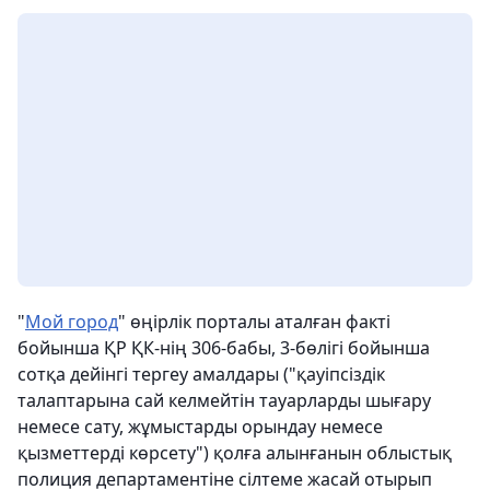
"
Мой город
" өңірлік порталы аталған факті
бойынша ҚР ҚК-нің 306-бабы, 3-бөлігі бойынша
сотқа дейінгі тергеу амалдары ("қауіпсіздік
талаптарына сай келмейтін тауарларды шығару
немесе сату, жұмыстарды орындау немесе
қызметтерді көрсету") қолға алынғанын облыстық
полиция департаментіне сілтеме жасай отырып