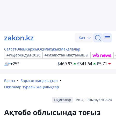
Қаз
Саясат
Әлем
Қаржы
Оқиға
Құқық
Мақалалар
#Референдум-2026
#Қазақстан мақтанышы
+25°
$
469.93
€
541.64
₽
5.71
Басты
Барлық жаңалықтар
Оқиғалар туралы жаңалықтар
Оқиғалар
19:37, 19 қыркүйек 2024
Ақтөбе облысында тоғыз