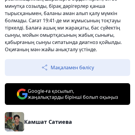
минутқа созылды, бірақ дәрігерлер қанша
тырысқанымен, баланы аман алып қалу мүмкін
болмады. Сағат 19:41-де ми жұмысының тоқтауы
тіркелді. Балаға ашық ми жарақаты, бас сүйектің
сынуы, мойын омыртқасының жабық сынығы,
қабырғаның сынуы сипатында диагноз қойылды.
Оқиғаның мән-жайы анықталу үстінде.
Мақаламен бөлісу
Google-ға қосылып,
жаңалықтарды бірінші болып оқыңыз
Камшат Сатиева