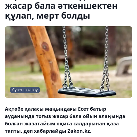
жасар бала әткеншектен
құлап, мерт болды
Сурет: pixabay
Ақтөбе қаласы маңындағы Есет батыр
ауданында тоғыз жасар бала ойын алаңында
болған жазатайым оқиға салдарынан қаза
тапты, деп хабарлайды Zakon.kz.