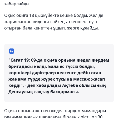
хабарлайды.
Оқыс оқиға 18 қыркүйекте кешке болды. Желіде
жарияланған видеоға сәйкес, әткеншек теуіп
отырған бала кенеттен ұшып, жерге құлайды.
"Сағат 19: 09-да оқиға орнына жедел жәрдем
бригадасы келді. Бала ес-түссіз болды,
көршілері дәрігерлер келгенге дейін оған
жанама түрде жүрек тұсына массаж жасап
көрді", - деп хабарлады Ақтөбе облысының
Денсаулық сақтау басқармасы.
Оқиға орнына жеткен жедел жәрдем мамандары
реанимациялық шараларға бірден кірісті, ол 30