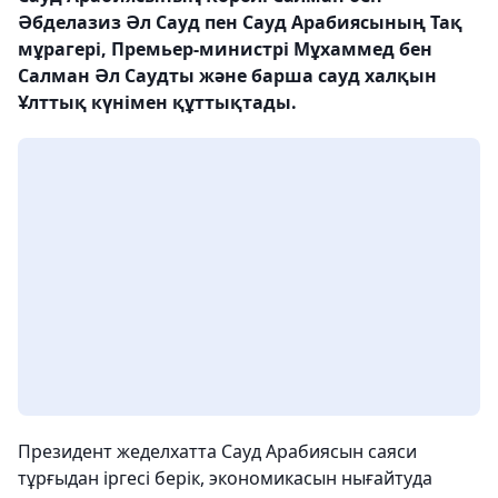
Әбделазиз Әл Сауд пен Сауд Арабиясының Тақ
мұрагері, Премьер-министрі Мұхаммед бен
Салман Әл Саудты және барша сауд халқын
Ұлттық күнімен құттықтады.
Президент жеделхатта Сауд Арабиясын саяси
тұрғыдан іргесі берік, экономикасын нығайтуда