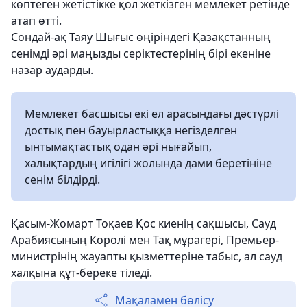
көптеген жетістікке қол жеткізген мемлекет ретінде
атап өтті.
Сондай-ақ Таяу Шығыс өңіріндегі Қазақстанның
сенімді әрі маңызды серіктестерінің бірі екеніне
назар аударды.
Мемлекет басшысы екі ел арасындағы дәстүрлі
достық пен бауырластыққа негізделген
ынтымақтастық одан әрі нығайып,
халықтардың игілігі жолында дами беретініне
сенім білдірді.
Қасым-Жомарт Тоқаев Қос киенің сақшысы, Сауд
Арабиясының Королі мен Тақ мұрагері, Премьер-
министрінің жауапты қызметтеріне табыс, ал сауд
халқына құт-береке тіледі.
Мақаламен бөлісу