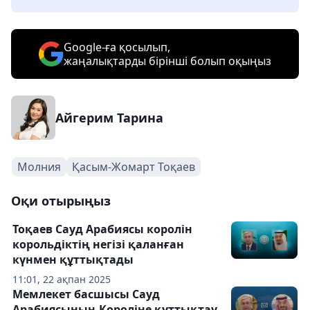
Google-ға қосылып,
жаңалықтарды бірінші болып оқыңыз
Айгерим Тарина
Молния
Қасым-Жомарт Тоқаев
Оқи отырыңыз
Тоқаев Сауд Арабиясы королін
корольдіктің негізі қаланған
күнмен құттықтады
11:01, 22 ақпан 2025
Мемлекет басшысы Сауд
Арабиясының Короліне құттықтау