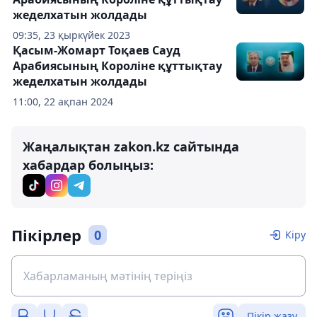
жеделхатын жолдады
09:35, 23 қыркүйек 2023
Қасым-Жомарт Тоқаев Сауд
Арабиясының Короліне құттықтау
жеделхатын жолдады
11:00, 22 ақпан 2024
Жаңалықтан zakon.kz сайтында
хабардар болыңыз:
Пікірлер
0
Кіру
Пікір жазу