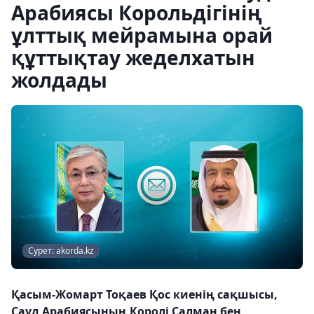
Арабиясы Корольдігінің
ұлттық мейрамына орай
құттықтау жеделхатын
жолдады
Сурет: akorda.kz
Қасым-Жомарт Тоқаев Қос киенің сақшысы,
Сауд Арабиясының Королі Салман бен