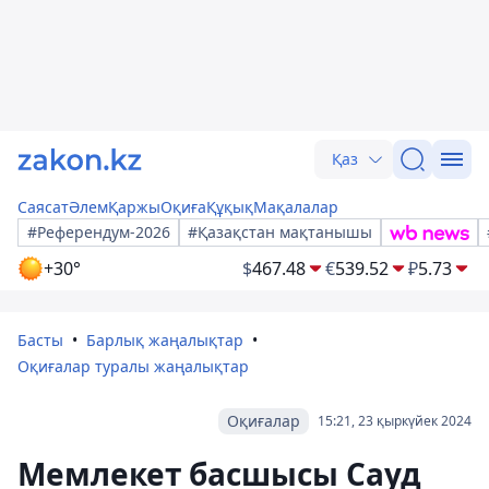
Қаз
Саясат
Әлем
Қаржы
Оқиға
Құқық
Мақалалар
#Референдум-2026
#Қазақстан мақтанышы
+30°
$
467.48
€
539.52
₽
5.73
Басты
Барлық жаңалықтар
Оқиғалар туралы жаңалықтар
Оқиғалар
15:21, 23 қыркүйек 2024
Мемлекет басшысы Сауд