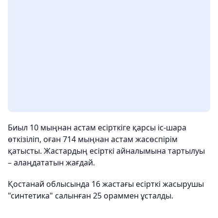
Биыл 10 мыңнан астам есірткіге қарсы іс-шара
өткізіліп, оған 714 мыңнан астам жасөспірім
қатысты. Жастардың есірткі айналымына тартылуы
– алаңдататын жағдай.
Қостанай облысында 16 жастағы есірткі жасырушы
"синтетика" салынған 25 ораммен ұсталды.