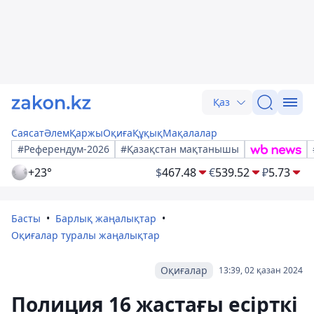
Қаз
Саясат
Әлем
Қаржы
Оқиға
Құқық
Мақалалар
#Референдум-2026
#Қазақстан мақтанышы
+23°
$
467.48
€
539.52
₽
5.73
Басты
Барлық жаңалықтар
Оқиғалар туралы жаңалықтар
Оқиғалар
13:39, 02 қазан 2024
Полиция 16 жастағы есірткі