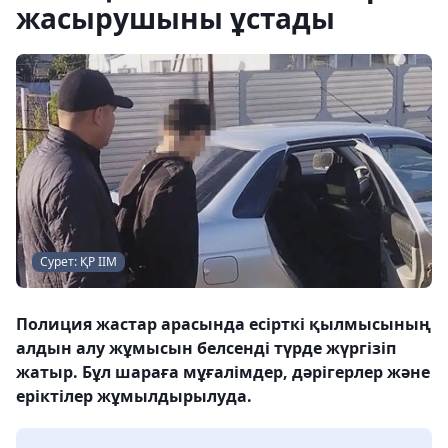
жасырушыны ұстады
Сурет: ҚР ІІМ
Полиция жастар арасында есірткі қылмысының
алдын алу жұмысын белсенді түрде жүргізіп
жатыр. Бұл шараға мұғалімдер, дәрігерлер және
еріктілер жұмылдырылуда.