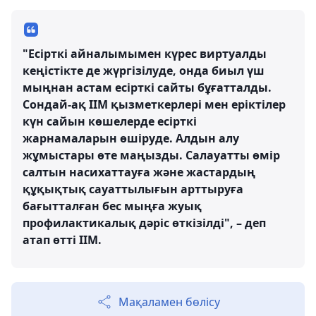
"Есірткі айналымымен күрес виртуалды
кеңістікте де жүргізілуде, онда биыл үш
мыңнан астам есірткі сайты бұғатталды.
Сондай-ақ ІІМ қызметкерлері мен еріктілер
күн сайын көшелерде есірткі
жарнамаларын өшіруде. Алдын алу
жұмыстары өте маңызды. Салауатты өмір
салтын насихаттауға және жастардың
құқықтық сауаттылығын арттыруға
бағытталған бес мыңға жуық
профилактикалық дәріс өткізілді", – деп
атап өтті ІІМ.
Мақаламен бөлісу