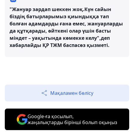
"Жануар зардап шеккен жоқ.Күн сайын
біздің батырларымыз қиындыққа тап
болған адамдарды ғана емес, жануарларды
да құтқарады, өйткені олар үшін басты
міндет – уақытында көмекке келу",деп
хабарлайды ҚР ТЖМ баспасөз қызметі.
Мақаламен бөлісу
Google-ға қосылып,
жаңалықтарды бірінші болып оқыңыз