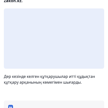
Zakon.kz.
Дер кезінде келген құтқарушылар итті құдықтан
құтқару арқанының көмегімен шығарды.