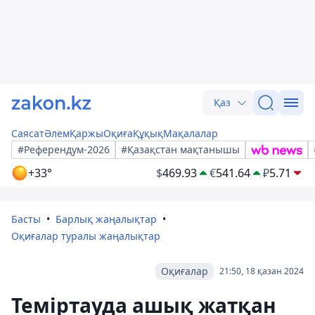
Қаз
Саясат
Әлем
Қаржы
Оқиға
Құқық
Мақалалар
#Референдум-2026
#Қазақстан мақтанышы
+33°
$
469.93
€
541.64
₽
5.71
Басты
Барлық жаңалықтар
Оқиғалар туралы жаңалықтар
Оқиғалар
21:50, 18 қазан 2024
Теміртауда ашық жатқан