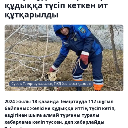
құдыққа түсіп кеткен ит
құтқарылды
Сурет: Теміртау қалалық ТЖД баспасөз қызметі
2024 жылы 18 қазанда Теміртауда 112 шұғыл
байланыс желісіне құдыққа иттің түсіп кетіп,
өздігінен шыға алмай тұрғаны туралы
хабарлама келіп түскен, деп хабарлайды