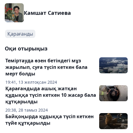
Камшат Сатиева
Қарағанды
Оқи отырыңыз
Теміртауда өзен бетіндегі мұз
жарылып, суға түсіп кеткен бала
мерт болды
19:41, 13 желтоқсан 2024
Қарағандыда ашық жатқан
құдыққа түсіп кеткен 10 жасар бала
құтқарылды
20:38, 28 тамыз 2024
Байқоңырда құдыққа түсіп кеткен
түйе құтқарылды