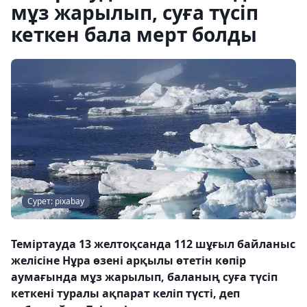
мұз жарылып, суға түсіп
кеткен бала мерт болды
Сурет: pixabay
Теміртауда 13 желтоқсанда 112 шұғыл байланыс
желісіне Нұра өзені арқылы өтетін көпір
аумағында мұз жарылып, баланың суға түсіп
кеткені туралы ақпарат келіп түсті, деп