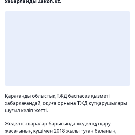
хабарлайды Zakon.kz.
Қарағанды облыстық ТЖД баспасөз қызметі
хабарлағандай, оқиға орнына ТЖД құтқарушылары
шұғыл келіп жетті.
Жедел іс-шаралар барысында жедел құтқару
жасағының күшімен 2018 жылы туған баланың