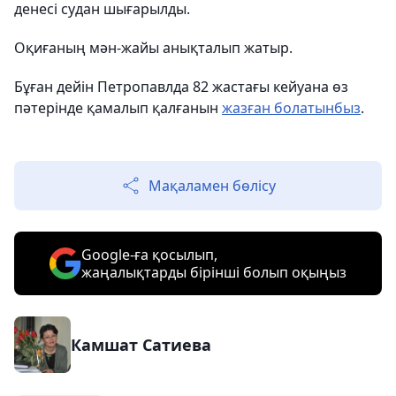
денесі судан шығарылды.
Оқиғаның мән-жайы анықталып жатыр.
Бұған дейін Петропавлда 82 жастағы кейуана өз
пәтерінде қамалып қалғанын
жазған болатынбыз
.
Мақаламен бөлісу
Google-ға қосылып,
жаңалықтарды бірінші болып оқыңыз
Камшат Сатиева