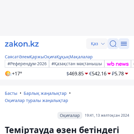
Қаз
Саясат
Әлем
Қаржы
Оқиға
Құқық
Мақалалар
#Референдум-2026
#Қазақстан мақтанышы
+17°
$
469.85
€
542.16
₽
5.78
Басты
Барлық жаңалықтар
Оқиғалар туралы жаңалықтар
Оқиғалар
19:41, 13 желтоқсан 2024
Теміртауда өзен бетіндегі