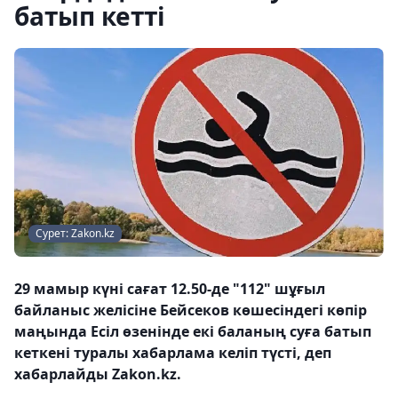
батып кетті
Сурет: Zakon.kz
29 мамыр күні сағат 12.50-де "112" шұғыл
байланыс желісіне Бейсеков көшесіндегі көпір
маңында Есіл өзенінде екі баланың суға батып
кеткені туралы хабарлама келіп түсті, деп
хабарлайды Zakon.kz.