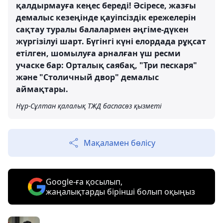
қалдырмауға кеңес береді! Әсіресе, жазғы
демалыс кезеңінде қауіпсіздік ережелерін
сақтау туралы балалармен әңгіме-дүкен
жүргізілуі шарт. Бүгінгі күні елордада рұқсат
етілген, шомылуға арналған үш ресми
учаске бар: Орталық саябақ, "Три пескаря"
және "Столичный двор" демалыс
аймақтары.
Нұр-Сұлтан қалалық ТЖД баспасөз қызметі
Мақаламен бөлісу
Google-ға қосылып,
жаңалықтарды бірінші болып оқыңыз