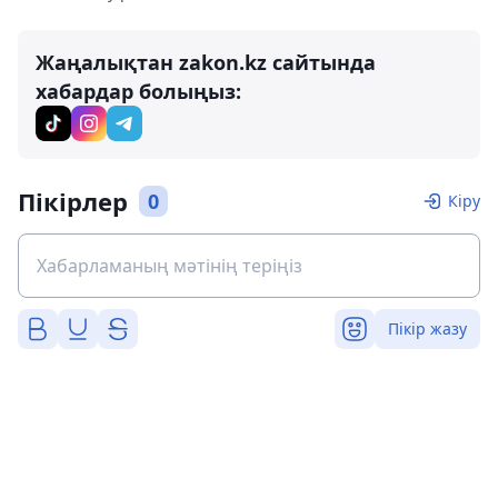
Жаңалықтан zakon.kz сайтында
хабардар болыңыз:
Пікірлер
0
Кіру
Пікір жазу