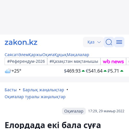
Қаз
Саясат
Әлем
Қаржы
Оқиға
Құқық
Мақалалар
#Референдум-2026
#Қазақстан мақтанышы
+25°
$
469.93
€
541.64
₽
5.71
Басты
Барлық жаңалықтар
Оқиғалар туралы жаңалықтар
Оқиғалар
17:29, 29 мамыр 2022
Елордада екі бала суға