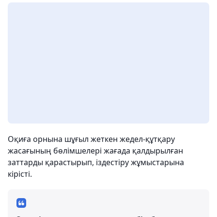
Оқиға орнына шұғыл жеткен жедел-құтқару
жасағының бөлімшелері жағада қалдырылған
заттарды қарастырып, іздестіру жұмыстарына
кірісті.