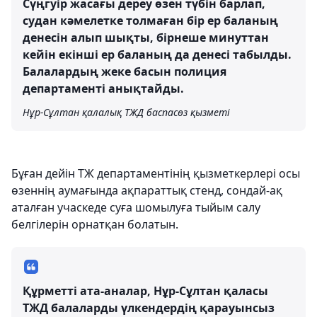
Сүңгуір жасағы дереу өзен түбін барлап,
судан кәмелетке толмаған бір ер баланың
денесін алып шықты, бірнеше минуттан
кейін екінші ер баланың да денесі табылды.
Балалардың жеке басын полиция
департаменті анықтайды.
Нұр-Сұлтан қалалық ТЖД баспасөз қызметі
Бұған дейін ТЖ департаментінің қызметкерлері осы
өзеннің аумағында ақпараттық стенд, сондай-ақ
аталған учаскеде суға шомылуға тыйым салу
белгілерін орнатқан болатын.
Құрметті ата-аналар, Нұр-Сұлтан қаласы
ТЖД балаларды үлкендердің қарауынсыз