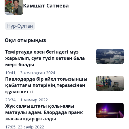
Камшат Сатиева
Нұр-Сұлтан
Оқи отырыңыз
Теміртауда өзен бетіндегі мұз
жарылып, суға түсіп кеткен бала
мерт болды
19:41, 13 желтоқсан 2024
Павлодарда бір әйел тоғызыншы
қабаттағы пәтерінің терезесінен
құлап кетті
23:34, 11 мамыр 2022
Жүк салғыштағы қолы-аяғы
матаулы адам. Елордада пранк
жасағандар ұсталды
17:05, 23 сәуір 2022