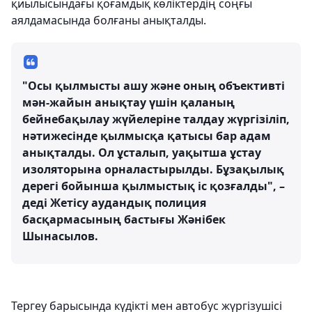
қиылысындағы қоғамдық көліктердің соңғы
аялдамасында болғаны анықталды.
"Осы қылмысты ашу және оның объективті
мән-жайын анықтау үшін қаланың
бейнебақылау жүйелеріне талдау жүргізіліп,
нәтижесінде қылмысқа қатысы бар адам
анықталды. Ол ұсталып, уақытша ұстау
изоляторына орналастырылды. Бұзақылық
дерегі бойынша қылмыстық іс қозғалды", –
деді Жетісу аудандық полиция
басқармасының бастығы Жәнібек
Шынасылов.
Тергеу барысында күдікті мен автобус жүргізушісі