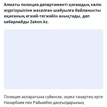
Алматы полиция департаменті қоғамдық көлік
жүргізушісіне жасалған шабуылға байланысты
оқиғаның егжей-тегжейін анықтады, деп
хабарлайды Zakon.kz.
Полиция ақпаратына сүйенсек, оқиға таңертең ерте
Назарбаев пен Райымбек даңғылдарының