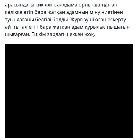
арасындағы кикілжің аялдама орнында тұрған
көлікке өтіп бара жатқан адамның міну ниетінен
туындағаны белгілі болды. Жүргізуші оған ескерту
айтты, ал өтіп бара жатқан адам құрылыс пышағын
шығарған. Ешкім зардап шеккен жоқ.