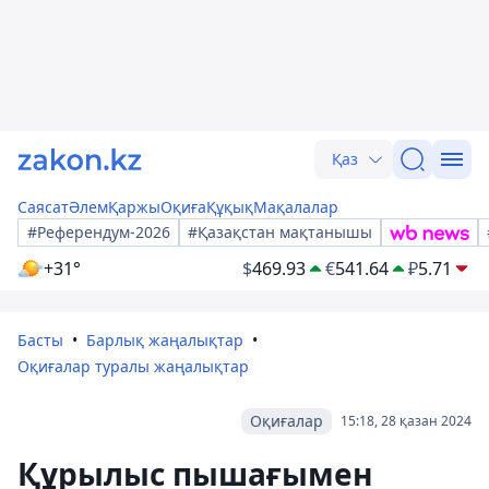
Қаз
Саясат
Әлем
Қаржы
Оқиға
Құқық
Мақалалар
#Референдум-2026
#Қазақстан мақтанышы
+31°
$
469.93
€
541.64
₽
5.71
Басты
Барлық жаңалықтар
Оқиғалар туралы жаңалықтар
Оқиғалар
15:18, 28 қазан 2024
Құрылыс пышағымен