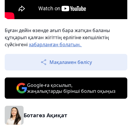
Бұған дейін өзенде ағып бара жатқан баланы
құтқарып қалған жігіттің ерлігіне көпшіліктің
сүйсінгені
хабарланған болатын.
Мақаламен бөлісу
Google-ға қосылып,
жаңалықтарды бірінші болып оқыңыз
Ботагөз Ақиқат