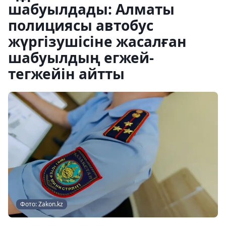
шабуылдады: Алматы
полициясы автобус
жүргізушісіне жасалған
шабуылдың егжей-
тегжейін айтты
Фото: Zakon.kz