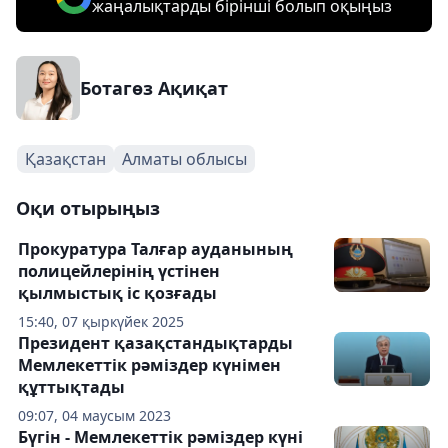
жаңалықтарды бірінші болып оқыңыз
Ботагөз Ақиқат
Қазақстан
Алматы облысы
Оқи отырыңыз
Прокуратура Талғар ауданының
полицейлерінің үстінен
қылмыстық іс қозғады
15:40, 07 қыркүйек 2025
Президент қазақстандықтарды
Мемлекеттік рәміздер күнімен
құттықтады
09:07, 04 маусым 2023
Бүгін - Мемлекеттік рәміздер күні