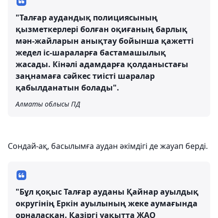
"Талғар аудандық полициясының
қызметкерлері болған оқиғаның барлық
мән-жайларын анықтау бойынша қажетті
жедел іс-шараларға бастамашылық
жасады. Кінәлі адамдарға қолданыстағы
заңнамаға сәйкес тиісті шаралар
қабылданатын болады".
Алматы облысы ПД
Сондай-ақ, басылымға аудан әкімдігі де жауап берді.
"Бұл қоқыс Талғар ауданы Қайнар ауылдық
округінің Еркін ауылының жеке аумағында
орналасқан. Қазіргі уақытта ЖАО