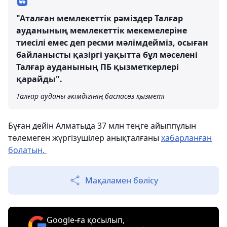
"Аталған мемлекеттік рәміздер Талғар
ауданының мемлекеттік мекемелеріне
тиесілі емес деп ресми мәлімдейміз, осыған
байланысты қазіргі уақытта бұл мәселені
Талғар ауданының ПБ қызметкерлері
қарайды".
Талғар ауданы әкімдігінің баспасөз қызметі
Бұған дейін Алматыда 37 млн теңге айыппұлын
төлемеген жүргізушілер анықталғаны
хабарланған
болатын.
Мақаламен бөлісу
Google-ға қосылып,