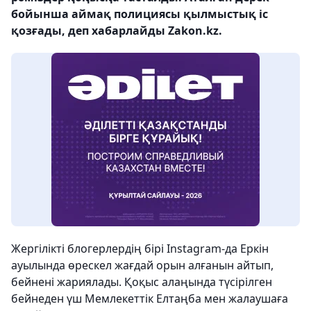
бойынша аймақ полициясы қылмыстық іс
қозғады, деп хабарлайды Zakon.kz.
Жергілікті блогерлердің бірі Instagram-да Еркін
ауылында өрескел жағдай орын алғанын айтып,
бейнені жариялады. Қоқыс алаңында түсірілген
бейнеден үш Мемлекеттік Елтаңба мен жалаушаға