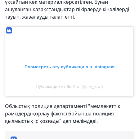
ұқсайтын көк материал көрсетілген. Бұған
ашуланған қазақстандықтар пікірлерде кінәлілерді
тауып, жазалауды талап етті.
Посмотреть эту публикацию в Instagram
Публикация от Ile Krai (@ile_krai)
Облыстық полиция департаменті "мемлекеттік
рәміздерді қорлау фактісі бойынша полиция
қылмыстық іс қозғады" деп мәлімдеді.