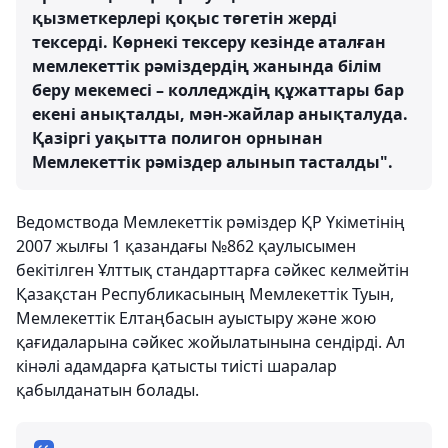
қызметкерлері қоқыс төгетін жерді
тексерді. Көрнекі тексеру кезінде аталған
мемлекеттік рәміздердің жанында білім
беру мекемесі – колледждің құжаттары бар
екені анықталды, мән-жайлар анықталуда.
Қазіргі уақытта полигон орнынан
Мемлекеттік рәміздер алынып тасталды".
Ведомствода Мемлекеттік рәміздер ҚР Үкіметінің
2007 жылғы 1 қазандағы №862 қаулысымен
бекітілген Ұлттық стандарттарға сәйкес келмейтін
Қазақстан Республикасының Мемлекеттік Туын,
Мемлекеттік Елтаңбасын ауыстыру және жою
қағидаларына сәйкес жойылатынына сендірді. Ал
кінәлі адамдарға қатысты тиісті шаралар
қабылданатын болады.