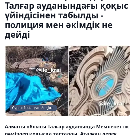
Талғар ауданындағы қоқыс
үйіндісінен табылды -
полиция мен әкімдік не
дейді
Сурет: Instagram/ile_krai
Алматы облысы Талғар ауданында Мемлекеттік
рәміздер қоқысқа тасталды. Аталған дерек