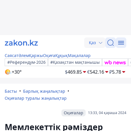
Қаз
Саясат
Әлем
Қаржы
Оқиға
Құқық
Мақалалар
#Референдум-2026
#Қазақстан мақтанышы
+30°
$
469.85
€
542.16
₽
5.78
Басты
Барлық жаңалықтар
Оқиғалар туралы жаңалықтар
Оқиғалар
13:33, 04 қараша 2024
Мемлекеттік рәміздер