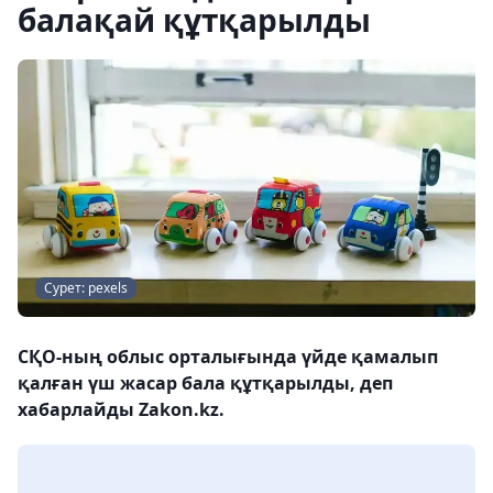
балақай құтқарылды
Сурет: pexels
СҚО-ның облыс орталығында үйде қамалып
қалған үш жасар бала құтқарылды, деп
хабарлайды Zakon.kz.