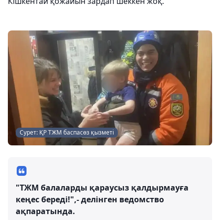
Кішкентай қожайын зардап шеккен жоқ.
Сурет: ҚР ТЖМ баспасөз қызметі
"ТЖМ балаларды қараусыз қалдырмауға
кеңес береді!",- делінген ведомство
ақпаратында.