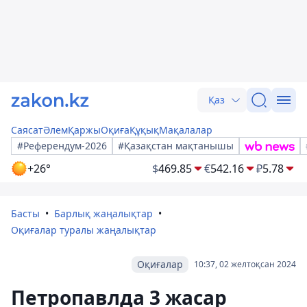
Қаз
Саясат
Әлем
Қаржы
Оқиға
Құқық
Мақалалар
#Референдум-2026
#Қазақстан мақтанышы
+26°
$
469.85
€
542.16
₽
5.78
Басты
Барлық жаңалықтар
Оқиғалар туралы жаңалықтар
Оқиғалар
10:37, 02 желтоқсан 2024
Петропавлда 3 жасар