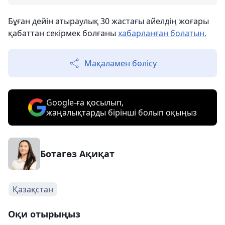
Бұған дейін атыраулық 30 жастағы әйелдің жоғары
қабаттан секірмек болғаны
хабарланған болатын.
Мақаламен бөлісу
Google-ға қосылып,
жаңалықтарды бірінші болып оқыңыз
Ботагөз Ақиқат
Қазақстан
Оқи отырыңыз