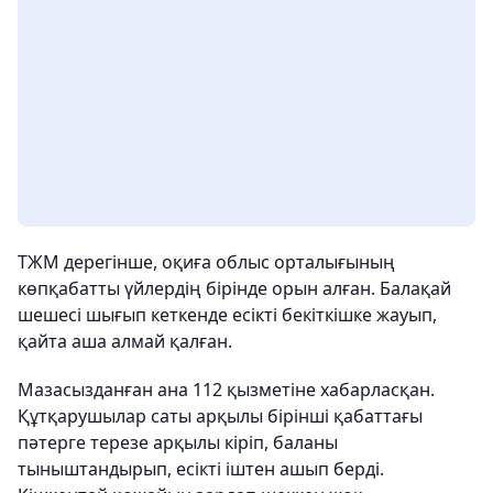
ТЖМ дерегінше, оқиға облыс орталығының
көпқабатты үйлердің бірінде орын алған. Балақай
шешесі шығып кеткенде есікті бекіткішке жауып,
қайта аша алмай қалған.
Мазасызданған ана 112 қызметіне хабарласқан.
Құтқарушылар саты арқылы бірінші қабаттағы
пәтерге терезе арқылы кіріп, баланы
тыныштандырып, есікті іштен ашып берді.