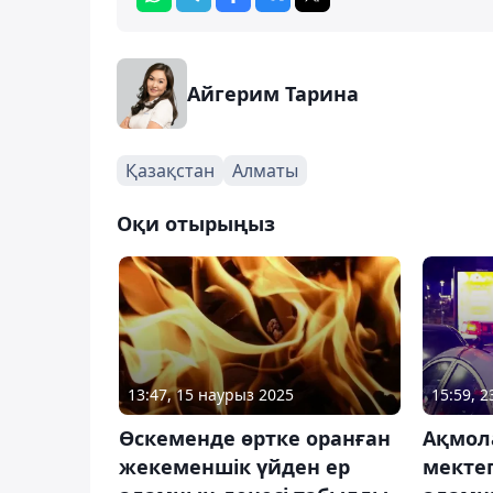
Айгерим Тарина
Қазақстан
Алматы
Оқи отырыңыз
13:47, 15 наурыз 2025
15:59, 
Өскеменде өртке оранған
Ақмол
жекеменшік үйден ер
мекте