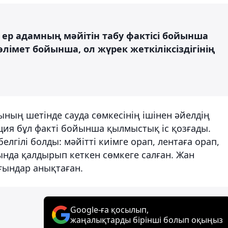
ер адамның мәйітін табу фактісі бойынша
лімет бойынша, ол жүрек жеткіліксіздігінің
ның шетінде сауда сөмкесінің ішінен әйелдің
иция бұл факті бойынша қылмыстық іс қозғады.
елгілі болды: мәйітті киімге орап, лентаға орап,
сында қалдырып кеткен сөмкеге салған. Жан
рғындар анықтаған.
Google-ға қосылып,
жаңалықтарды бірінші болып оқыңыз