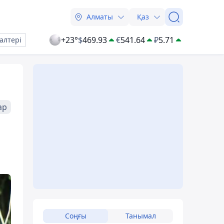
Алматы
Қаз
+23°
$
469.93
€
541.64
₽
5.71
алтері
ар
Соңғы
Танымал