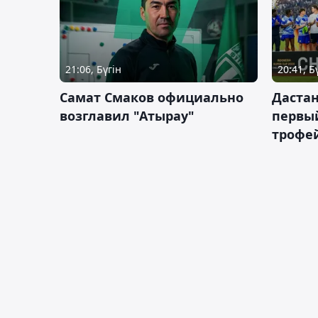
21:06, Бүгін
20:41, Б
Самат Смаков официально
Дастан
возглавил "Атырау"
первы
трофей