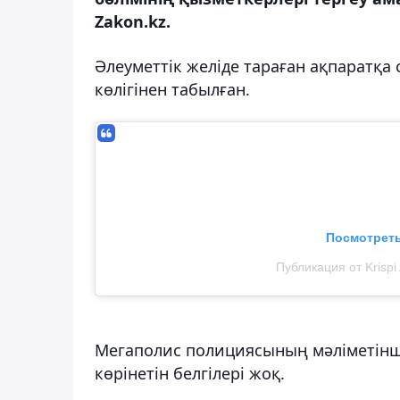
Zakon.kz.
Әлеуметтік желіде тараған ақпаратқа 
көлігінен табылған.
Посмотреть
Публикация от Krispi
Мегаполис полициясының мәліметінше
көрінетін белгілері жоқ.