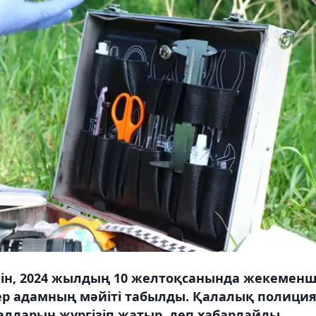
ін, 2024 жылдың 10 желтоқсанында жекеменш
н ер адамның мәйіті табылды. Қалалық полици
малдарын жүргізіп жатыр, деп хабарлайды