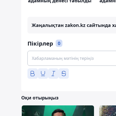
адамның денесі табылды
адамн
Жаңалықтан zakon.kz сайтында х
Пікірлер
0
Оқи отырыңыз