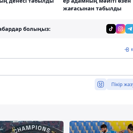
ер адамның мәйіті өзен
ың денесі табылды
жағасынан табылды
абардар болыңыз:
Пікір жаз