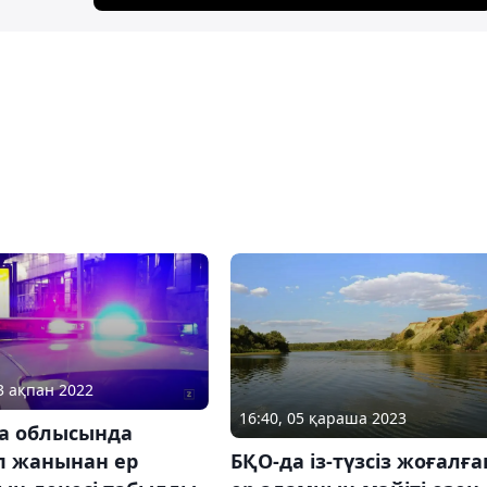
23 ақпан 2022
16:40, 05 қараша 2023
а облысында
БҚО-да із-түзсіз жоғалға
п жанынан ер