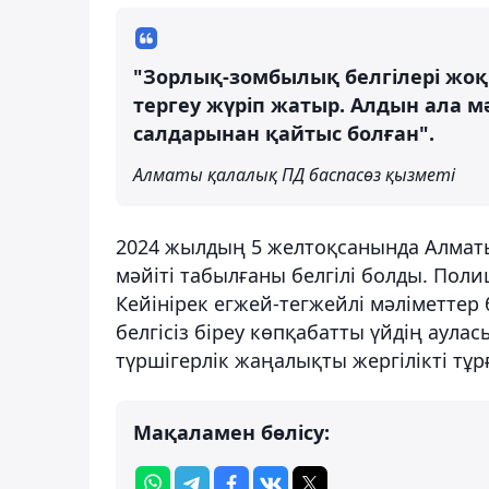
"Зорлық-зомбылық белгілері жоқ 
тергеу жүріп жатыр. Алдын ала мә
салдарынан қайтыс болған".
Алматы қалалық ПД баспасөз қызметі
2024 жылдың 5 желтоқсанында Алматы
мәйіті табылғаны белгілі болды. Пол
Кейінірек егжей-тегжейлі мәліметтер б
белгісіз біреу көпқабатты үйдің аула
түршігерлік жаңалықты жергілікті тұ
Мақаламен бөлісу: