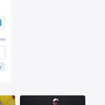
Кіру
у