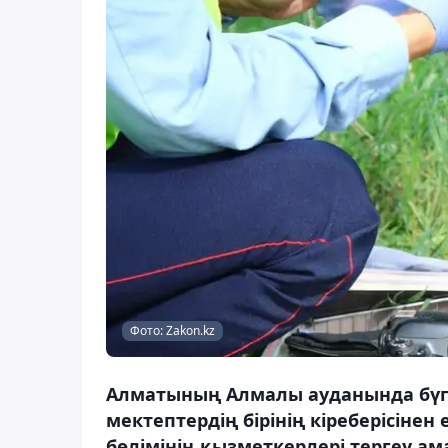
Фото: Zakon.kz
Алматының Алмалы ауданында бүг
мектептердің бірінің кіреберісіне
бөлімінің қызметкерлері тергеу а