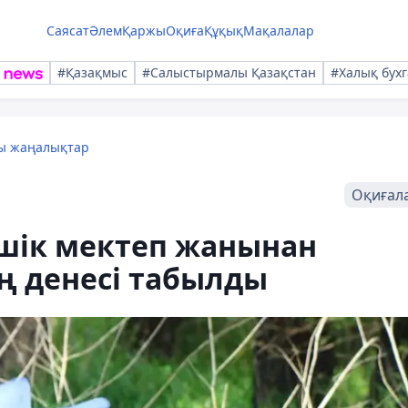
Саясат
Әлем
Қаржы
Оқиға
Құқық
Мақалалар
#Қазақмыс
#Салыстырмалы Қазақстан
#Халық бухг
лы жаңалықтар
Оқиғал
шік мектеп жанынан
ң денесі табылды