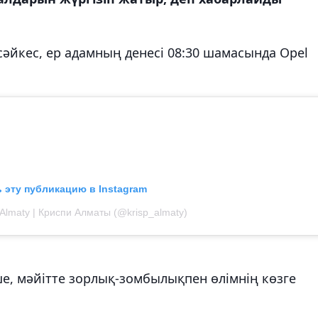
сәйкес, ер адамның денесі 08:30 шамасында Opel
 эту публикацию в Instagram
 Almaty | Криспи Алматы (@krisp_almaty)
, мәйітте зорлық-зомбылықпен өлімнің көзге