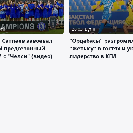
үгін
20:03, Бүгін
 Сатпаев завоевал
"Ордабасы" разгроми
й предсезонный
"Жетысу" в гостях и у
 с "Челси" (видео)
лидерство в КПЛ