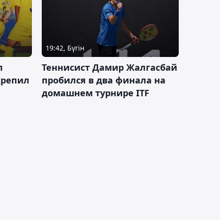
19:42, Бүгін
л
Теннисист Дамир Жалгасбай
крепил
пробился в два финала на
домашнем турнире ITF