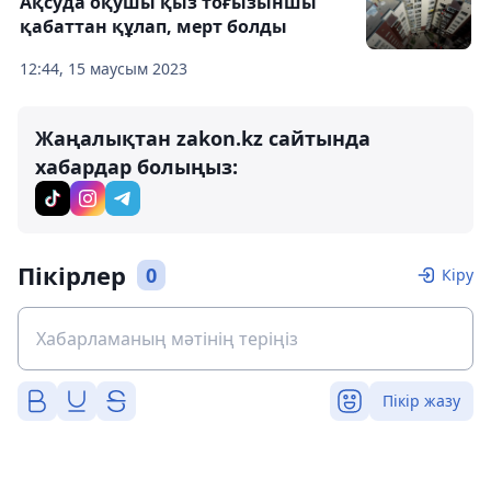
Ақсуда оқушы қыз тоғызыншы
қабаттан құлап, мерт болды
12:44, 15 маусым 2023
Жаңалықтан zakon.kz сайтында
хабардар болыңыз:
Пікірлер
0
Кіру
Пікір жазу