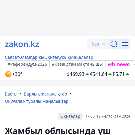
Қаз
Саясат
Әлем
Қаржы
Оқиға
Құқық
Мақалалар
#Референдум-2026
#Қазақстан мақтанышы
+30°
$
469.93
€
541.64
₽
5.71
Басты
Барлық жаңалықтар
Оқиғалар туралы жаңалықтар
Оқиғалар
17:00, 12 желтоқсан 2024
Жамбыл облысында үш