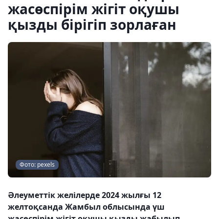
жасөспірім жігіт оқушы
қызды бірігіп зорлаған
Фото: pexels
Әлеуметтік желілерде 2024 жылғы 12
желтоқсанда Жамбыл облысында үш
жасөспірім жігіт оқушы қызды жабылып