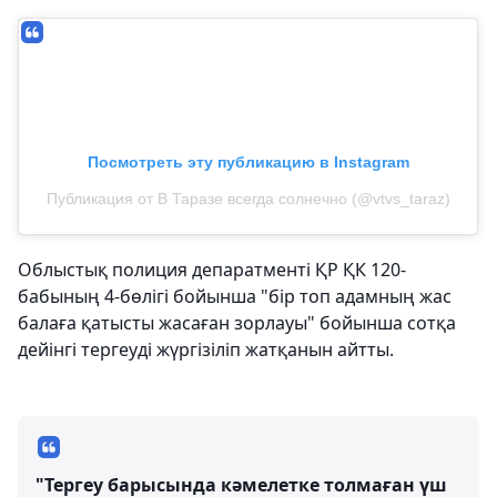
Посмотреть эту публикацию в Instagram
Публикация от В Таразе всегда солнечно (@vtvs_taraz)
Облыстық полиция депаратменті ҚР ҚК 120-
бабының 4-бөлігі бойынша "бір топ адамның жас
балаға қатысты жасаған зорлауы" бойынша сотқа
дейінгі тергеуді жүргізіліп жатқанын айтты.
"Тергеу барысында кәмелетке толмаған үш