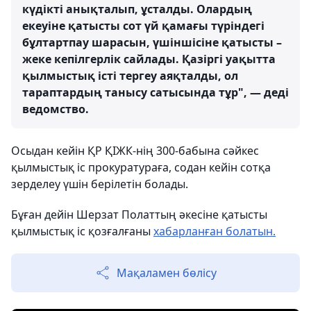
күдікті анықталып, ұсталды. Олардың
екеуіне қатысты сот үй қамағы түріндегі
бұлтартпау шарасын, үшіншісіне қатысты –
жеке кепілгерлік сайлады. Қазіргі уақытта
қылмыстық істі тергеу аяқталды, ол
тараптардың танысу сатысында тұр", — деді
ведомство.
Осыдан кейін ҚР ҚІЖК-нің 300-бабына сәйкес
қылмыстық іс прокуратураға, содан кейін сотқа
зерделеу үшін берілетін болады.
Бұған дейін Шерзат Полаттың әкесіне қатысты
қылмыстық іс қозғалғаны
хабарланған болатын.
Мақаламен бөлісу