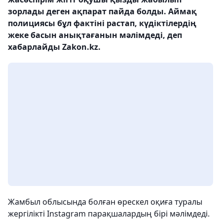
зорлады деген ақпарат пайда болды. Аймақ
полициясы бұл фактіні растап, күдіктілердің
жеке басын анықтағанын мәлімдеді, деп
хабарлайды Zakon.kz.
Жамбыл облысында болған өрескел оқиға туралы
жергілікті Instagram парақшалардың бірі мәлімдеді.