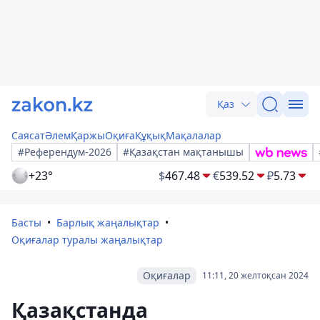
Қаз
Саясат
Әлем
Қаржы
Оқиға
Құқық
Мақалалар
#Референдум-2026
#Қазақстан мақтанышы
+23°
$
467.48
€
539.52
₽
5.73
Басты
Барлық жаңалықтар
Оқиғалар туралы жаңалықтар
Оқиғалар
11:11, 20 желтоқсан 2024
Қазақстанда