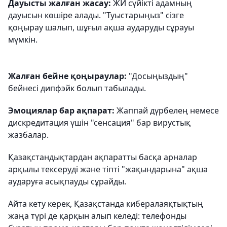
Дауысты жалған жасау:
ЖИ сүйікті адамның
дауысын көшіре алады. "Туыстарыңыз" сізге
қоңырау шалып, шұғыл ақша аударуды сұрауы
мүмкін.
Жалған бейне қоңыраулар:
"Досыңыздың"
бейнесі дипфэйк болып табылады.
Эмоциялар бар ақпарат:
Жаппай дүрбелең немесе
дискредитация үшін "сенсация" бар вирустық
жазбалар.
Қазақстандықтардан ақпаратты басқа арналар
арқылы тексеруді және тіпті "жақындарына" ақша
аударуға асықпауды сұрайды.
Айта кету керек, Қазақстанда кибералаяқтықтың
жаңа түрі де қарқын алып келеді: телефонды