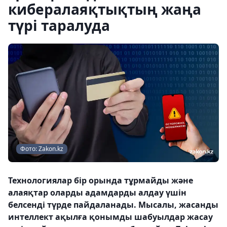
кибералаяқтықтың жаңа
түрі таралуда
Фото: Zakon.kz
Технологиялар бір орында тұрмайды және
алаяқтар оларды адамдарды алдау үшін
белсенді түрде пайдаланады. Мысалы, жасанды
интеллект ақылға қонымды шабуылдар жасау