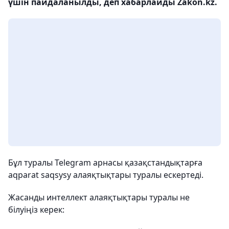
үшін пайдаланылды, деп хабарлайды Zakon.kz.
Бұл туралы Telegram арнасы қазақстандықтарға
aqparat saqsysy алаяқтықтары туралы ескертеді.
Жасанды интеллект алаяқтықтары туралы не
білуіңіз керек: