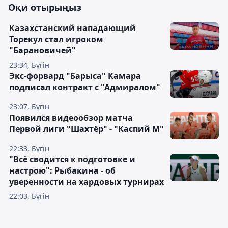
Оқи отырыңыз
Казахстанский нападающий
Торекул стал игроком
"Барановичей"
23:34, Бүгін
Экс-форвард "Барыса" Камара
подписал контракт с "Адмиралом"
23:07, Бүгін
Появился видеообзор матча
Первой лиги "Шахтёр" - "Каспий М"
22:33, Бүгін
"Всё сводится к подготовке и
настрою": Рыбакина - об
уверенности на хардовых турнирах
22:03, Бүгін