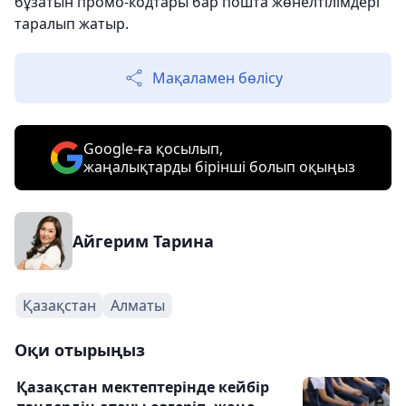
бұзатын промо-кодтары бар пошта жөнелтілімдері
таралып жатыр.
Мақаламен бөлісу
Google-ға қосылып,
жаңалықтарды бірінші болып оқыңыз
Айгерим Тарина
Қазақстан
Алматы
Оқи отырыңыз
Қазақстан мектептерінде кейбір