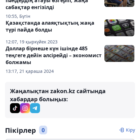
пәндердің атауы өзгеріп, жаңа
сабақтар енгізілді
10:55, Бүгін
Қазақстанда алаяқтықтың жаңа
түрі пайда болды
12:07, 19 қыркүйек 2023
Доллар бірнеше күн ішінде 485
теңгеге дейін әлсірейді – экономист
болжамы
13:17, 21 қараша 2024
Жаңалықтан zakon.kz сайтында
хабардар болыңыз:
Пікірлер
0
Кіру