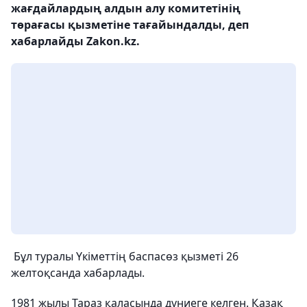
жағдайлардың алдын алу комитетінің
төрағасы қызметіне тағайындалды, деп
хабарлайды Zakon.kz.
Бұл туралы Үкіметтің баспасөз қызметі 26
желтоқсанда хабарлады.
1981 жылы Тараз қаласында дүниеге келген. Қазақ