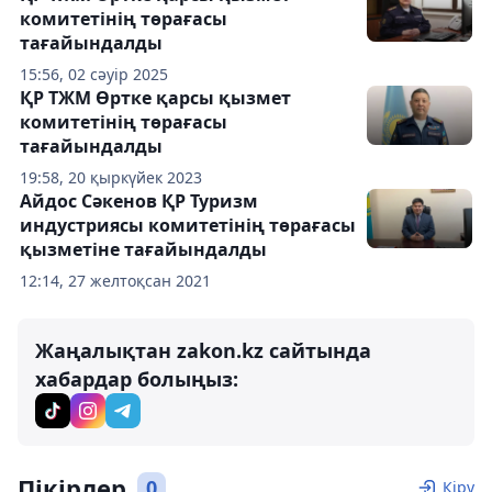
комитетінің төрағасы
тағайындалды
15:56, 02 сәуір 2025
ҚР ТЖМ Өртке қарсы қызмет
комитетінің төрағасы
тағайындалды
19:58, 20 қыркүйек 2023
Айдос Сәкенов ҚР Туризм
индустриясы комитетінің төрағасы
қызметіне тағайындалды
12:14, 27 желтоқсан 2021
Жаңалықтан zakon.kz сайтында
хабардар болыңыз:
Пікірлер
0
Кіру