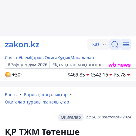
Қаз
Саясат
Әлем
Қаржы
Оқиға
Құқық
Мақалалар
#Референдум-2026
#Қазақстан мақтанышы
+30°
$
469.85
€
542.16
₽
5.78
Басты
Барлық жаңалықтар
Оқиғалар туралы жаңалықтар
Оқиғалар
22:24, 26 желтоқсан 2024
ҚР ТЖМ Төтенше