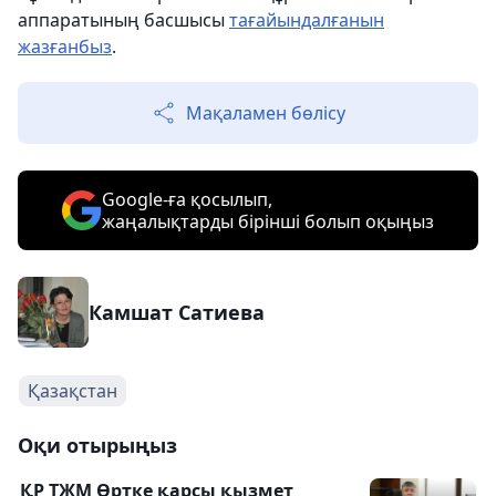
аппаратының басшысы
тағайындалғанын
жазғанбыз
.
Мақаламен бөлісу
Google-ға қосылып,
жаңалықтарды бірінші болып оқыңыз
Камшат Сатиева
Қазақстан
Оқи отырыңыз
ҚР ТЖМ Өртке қарсы қызмет