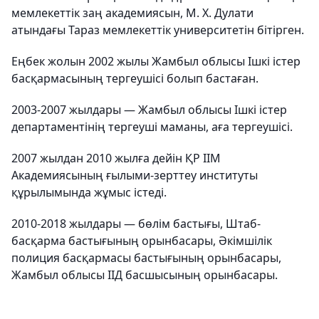
мемлекеттік заң академиясын, М. Х. Дулати
атындағы Тараз мемлекеттік университетін бітірген.
Еңбек жолын 2002 жылы Жамбыл облысы Ішкі істер
басқармасының тергеушісі болып бастаған.
2003-2007 жылдары — Жамбыл облысы Ішкі істер
департаментінің тергеуші маманы, аға тергеушісі.
2007 жылдан 2010 жылға дейін ҚР ІІМ
Академиясының ғылыми-зерттеу институты
құрылымында жұмыс істеді.
2010-2018 жылдары — бөлім бастығы, Штаб-
басқарма бастығының орынбасары, Әкімшілік
полиция басқармасы бастығының орынбасары,
Жамбыл облысы ІІД басшысының орынбасары.