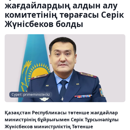
жағдайлардың алдын алу
комитетінің төрағасы Серік
Жүнісбеков болды
Сурет: primeminister.kz
Қазақстан Республикасы төтенше жағдайлар
министрінің бұйрығымен Серік Тұрсынәліұлы
Жүнісбеков министрліктің Төтенше