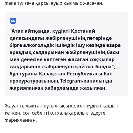
жеке тұлғаға қарсы ауыр қылмыс жасаған.
"Атап айтқанда, күдікті Қостанай
қаласындағы жәбірленушінің пәтерінде
бірге алкогольдік ішімдік ішу кезінде өзара
араздық салдарынан жәбірленушінің басы
мен денесіне көптеген жасаған соққылар
салдарынан жәбірленуші қайтыс болды", —
бұл туралы Қазақстан Республикасы Бас
прокуратурасының Telegram-каналында
жарияланған хабарламада жазылған.
Жауаптылықтан құтылғысы келген күдікті қашып
кеткен, сол себепті ол халықаралық іздеуге
жарияланған.