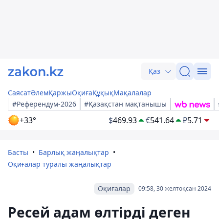
Қаз
Саясат
Әлем
Қаржы
Оқиға
Құқық
Мақалалар
#Референдум-2026
#Қазақстан мақтанышы
+33°
$
469.93
€
541.64
₽
5.71
Басты
Барлық жаңалықтар
Оқиғалар туралы жаңалықтар
Оқиғалар
09:58, 30 желтоқсан 2024
Ресей адам өлтірді деген