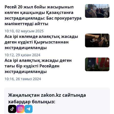
Ресей 20 жыл бойы жасырынып
келген қашқынды Қазақстанға
экстрадициялады: Бас прокуратура
мәліметтерді айтты
10:10, 02 маусым 2025
Аса ірі көлемде алаяқтық жасады
деген күдікті Қырғызстаннан
экстрадицияланды
10:12, 29 қазан 2024
Аса ірі алаяқтық жасады деген
тағы бір күдікті Ресейден
экстрадицияланды
10:16, 26 тамыз 2024
Жаңалықтан zakon.kz сайтында
хабардар болыңыз: