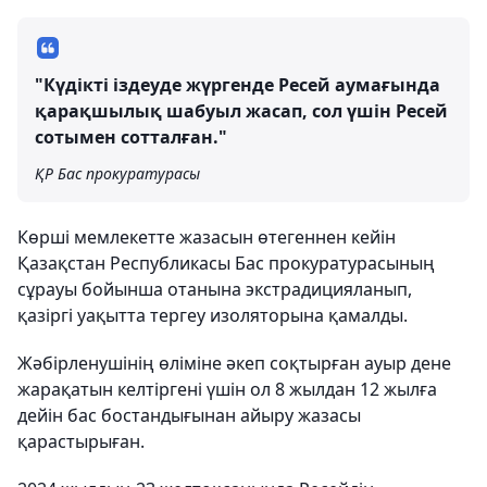
"Күдікті іздеуде жүргенде Ресей аумағында
қарақшылық шабуыл жасап, сол үшін Ресей
сотымен сотталған."
ҚР Бас прокуратурасы
Көрші мемлекетте жазасын өтегеннен кейін
Қазақстан Республикасы Бас прокуратурасының
сұрауы бойынша отанына экстрадицияланып,
қазіргі уақытта тергеу изоляторына қамалды.
Жәбірленушінің өліміне әкеп соқтырған ауыр дене
жарақатын келтіргені үшін ол 8 жылдан 12 жылға
дейін бас бостандығынан айыру жазасы
қарастырыған.