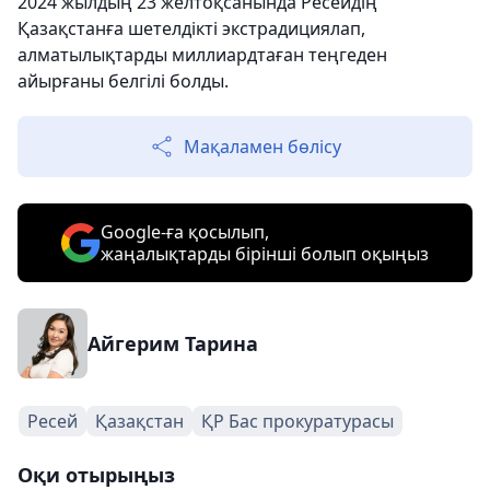
2024 жылдың 23 желтоқсанында Ресейдің
Қазақстанға шетелдікті экстрадициялап,
алматылықтарды миллиардтаған теңгеден
айырғаны белгілі болды.
Мақаламен бөлісу
Google-ға қосылып,
жаңалықтарды бірінші болып оқыңыз
Айгерим Тарина
Ресей
Қазақстан
ҚР Бас прокуратурасы
Оқи отырыңыз