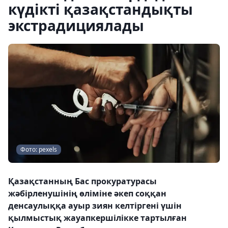
күдікті қазақстандықты
экстрадициялады
Фото: pexels
Қазақстанның Бас прокуратурасы
жәбірленушінің өліміне әкеп соққан
денсаулыққа ауыр зиян келтіргені үшін
қылмыстық жауапкершілікке тартылған