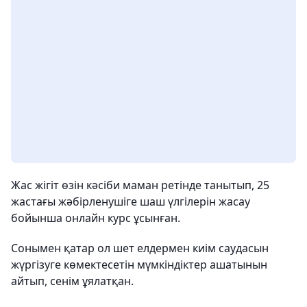
Жас жігіт өзін кәсіби маман ретінде танытып, 25
жастағы жәбірленушіге шаш үлгілерін жасау
бойынша онлайн курс ұсынған.
Сонымен қатар ол шет елдермен киім саудасын
жүргізуге көмектесетін мүмкіндіктер ашатынын
айтып, сенім ұялатқан.