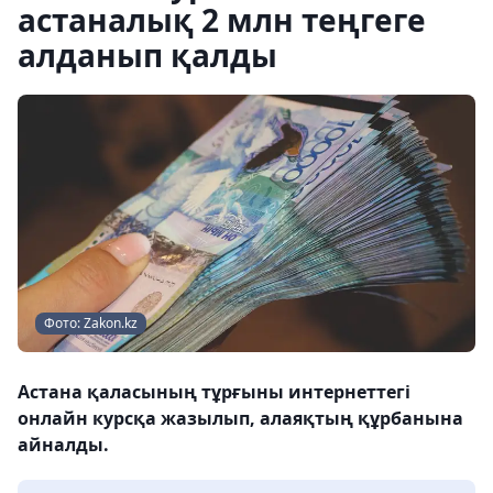
астаналық 2 млн теңгеге
алданып қалды
Фото: Zakon.kz
Астана қаласының тұрғыны интернеттегі
онлайн курсқа жазылып, алаяқтың құрбанына
айналды.