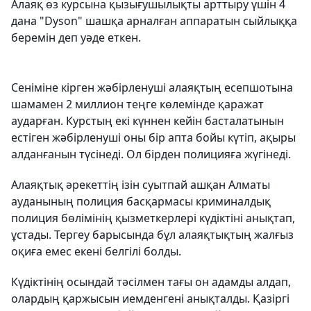
Алаяқ өз курсына қызығушылықты арттыру үшін 4
дана "Dyson" шашқа арналған аппаратын сыйлыққа
беремін деп уәде еткен.
Сеніміне кірген жәбірленуші алаяқтың есепшотына
шамамен 2 миллион теңге көлемінде қаражат
аударған. Курстың екі күннен кейін басталатынын
естіген жәбірленуші оны бір апта бойы күтіп, ақыры
алданғанын түсінеді. Ол бірден полицияға жүгінеді.
Алаяқтық әрекеттің ізін суытпай ашқан Алматы
ауданының полиция басқармасы криминалдық
полиция бөлімінің қызметкерлері күдіктіні анықтап,
ұстады. Тергеу барысында бұл алаяқтықтың жалғыз
оқиға емес екені белгілі болды.
Күдіктінің осындай тәсілмен тағы он адамды алдап,
олардың қаржысын иемденгені анықталды. Қазіргі