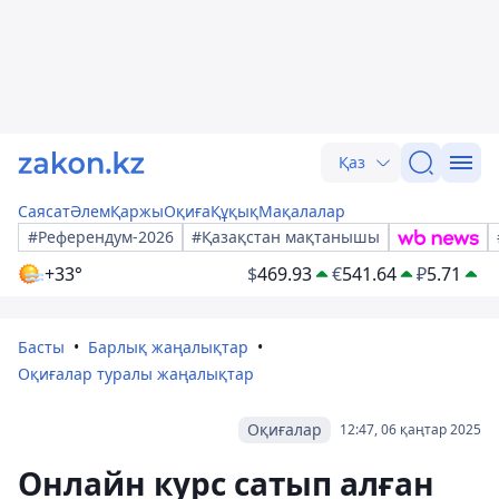
Қаз
Саясат
Әлем
Қаржы
Оқиға
Құқық
Мақалалар
#Референдум-2026
#Қазақстан мақтанышы
+33°
$
469.93
€
541.64
₽
5.71
Басты
Барлық жаңалықтар
Оқиғалар туралы жаңалықтар
Оқиғалар
12:47, 06 қаңтар 2025
Онлайн курс сатып алған