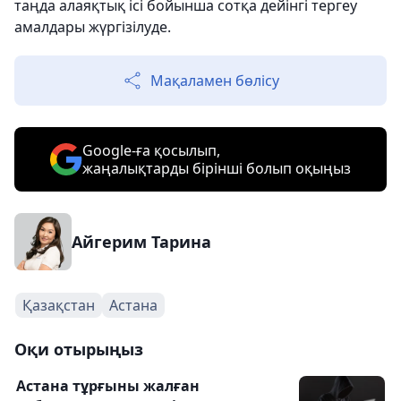
таңда алаяқтық ісі бойынша сотқа дейінгі тергеу
амалдары жүргізілуде.
Мақаламен бөлісу
Google-ға қосылып,
жаңалықтарды бірінші болып оқыңыз
Айгерим Тарина
Қазақстан
Астана
Оқи отырыңыз
Астана тұрғыны жалған