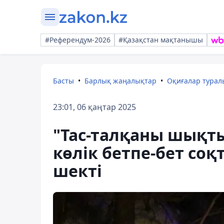
#Референдум-2026
#Қазақстан мақтанышы
Басты
Барлық жаңалықтар
Оқиғалар тура
23:01, 06 қаңтар 2025
"Тас-талқаны шықты
көлік бетпе-бет соқ
шекті