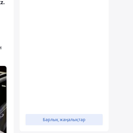
z.
н
Барлық жаңалықтар