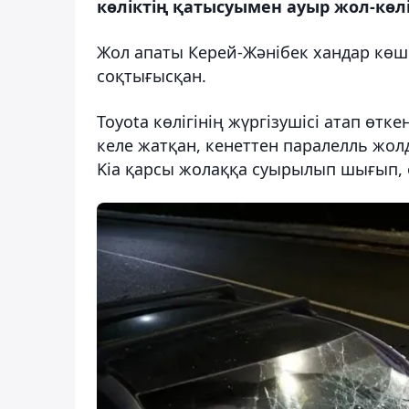
көліктің қатысуымен ауыр жол-көлі
Жол апаты Керей-Жәнібек хандар көшес
соқтығысқан.
Toyota көлігінің жүргізушісі атап өт
келе жатқан, кенеттен паралелль жолд
Kia қарсы жолаққа суырылып шығып, о