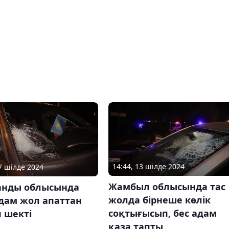
14:44, 13 шілде 2024
17 шілде 2024
Жамбыл облысында тас
анды облысында
жолда бірнеше көлік
адам жол апаттан
соқтығысып, бес адам
 шекті
қаза тапты