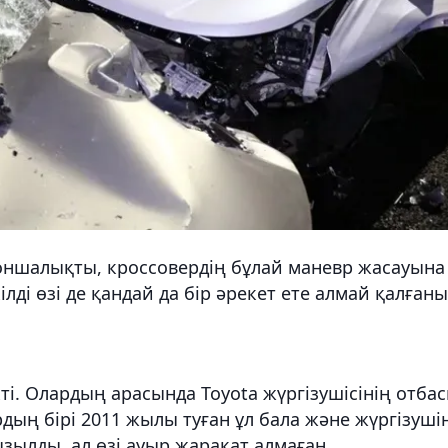
соншалықты, кроссовердің бұлай маневр жасауына
ілді өзі де қандай да бір әрекет ете алмай қалған
ті. Олардың арасында Toyota жүргізушісінің отба
рдың бірі 2011 жылы туған ұл бала және жүргізуші
ылды, ал өзі ауыр жарақат алмаған.