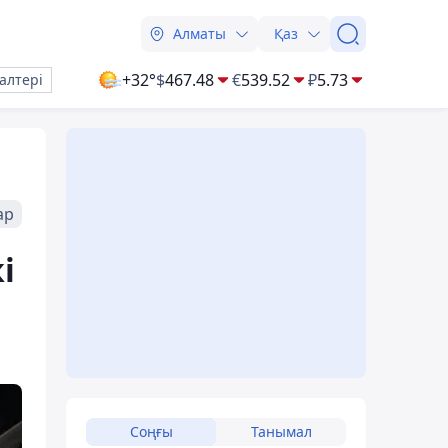
Алматы
Қаз
+32°
$
467.48
€
539.52
₽
5.73
алтері
ар
і
Соңғы
Танымал