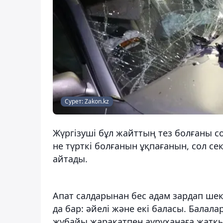
Сурет: Zakon.kz
Жүргізуші бұл жайттың тез болғаны 
не түрткі болғанын ұқпағанын, сол сек
айтады.
Апат салдарынан бес адам зардап шек
да бар: әйелі және екі баласы. Балала
жұбайы жарақатпен ауруханаға жатқыз