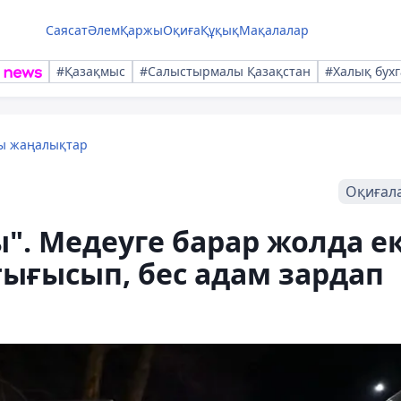
Саясат
Әлем
Қаржы
Оқиға
Құқық
Мақалалар
#Қазақмыс
#Салыстырмалы Қазақстан
#Халық бухг
лы жаңалықтар
Оқиғал
". Медеуге барар жолда ек
тығысып, бес адам зардап