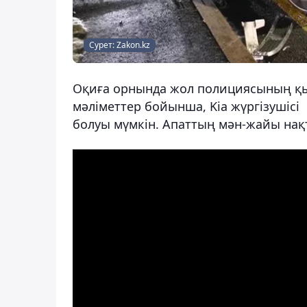
Сурет: Zakon.kz
Оқиға орнында жол полициясының қыз
мәліметтер бойынша, Kia жүргізушісі
болуы мүмкін. Апаттың мән-жайы нақ