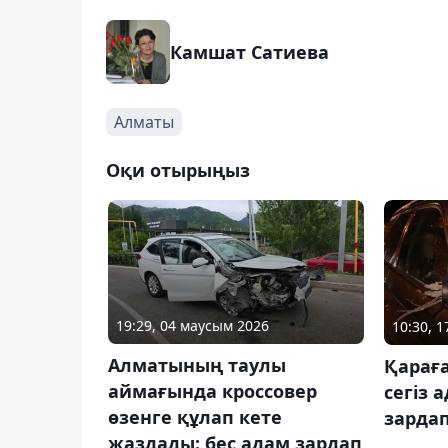
Камшат Сатиева
Алматы
Оқи отырыңыз
19:29, 04 маусым 2026
10:30, 
Алматының таулы
Қарағ
аймағында кроссовер
сегіз 
өзенге құлап кете
зардап
жаздады: бес адам зардап