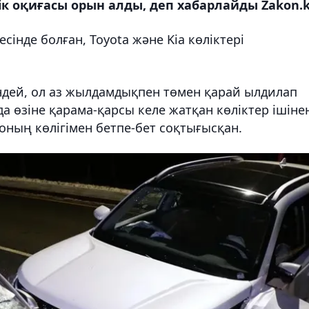
к оқиғасы орын алды, деп хабарлайды Zakon.k
інде болған, Toyota және Kia көліктері
кендей, ол аз жылдамдықпен төмен қарай ылдилап
а өзіне қарама-қарсы келе жатқан көліктер ішіне
ның көлігімен бетпе-бет соқтығысқан.