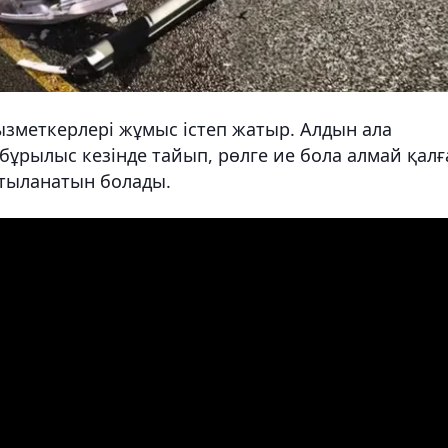
меткерлері жұмыс істеп жатыр. Алдын ала
 бұрылыс кезінде тайып, рөлге ие бола алмай қалғ
тыланатын болады.