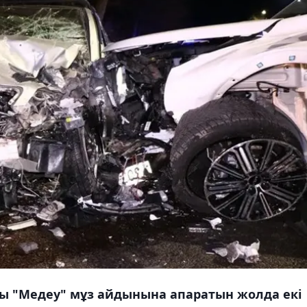
ғы "Медеу" мұз айдынына апаратын жолда екі