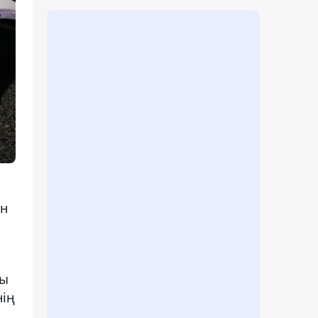
ын
сы
нің