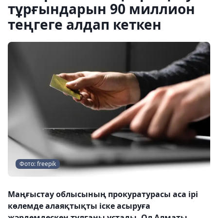
тұрғындарын 90 миллион
теңгеге алдап кеткен
Фото: freepik
Маңғыстау облысының прокуратурасы аса ірі
көлемде алаяқтықты іске асыруға
жәрдемдескен тұлғаны ұстады. Ол Алматы