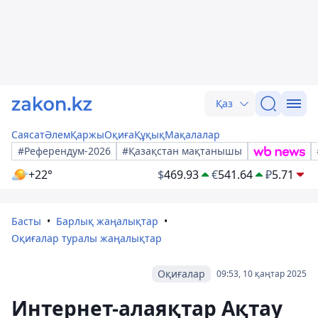
Қаз
Саясат
Әлем
Қаржы
Оқиға
Құқық
Мақалалар
#Референдум-2026
#Қазақстан мақтанышы
+22°
$
469.93
€
541.64
₽
5.71
Басты
Барлық жаңалықтар
Оқиғалар туралы жаңалықтар
Оқиғалар
09:53, 10 қаңтар 2025
Интернет-алаяқтар Ақтау