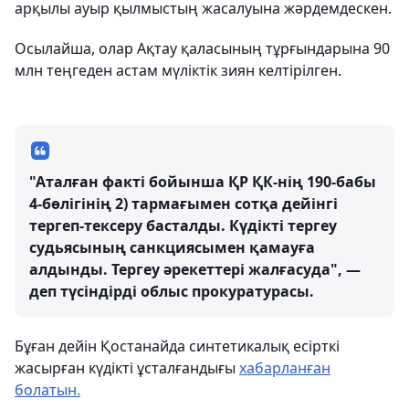
арқылы ауыр қылмыстың жасалуына жәрдемдескен.
Осылайша, олар Ақтау қаласының тұрғындарына 90
млн теңгеден астам мүліктік зиян келтірілген.
"Аталған факті бойынша ҚР ҚК-нің 190-бабы
4-бөлігінің 2) тармағымен сотқа дейінгі
тергеп-тексеру басталды. Күдікті тергеу
судьясының санкциясымен қамауға
алдынды. Тергеу әрекеттері жалғасуда", —
деп түсіндірді облыс прокуратурасы.
Бұған дейін Қостанайда синтетикалық есірткі
жасырған күдікті ұсталғандығы
хабарланған
болатын.