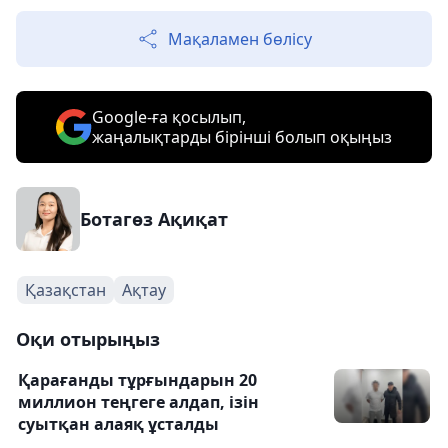
Мақаламен бөлісу
Google-ға қосылып,
жаңалықтарды бірінші болып оқыңыз
Ботагөз Ақиқат
Қазақстан
Ақтау
Оқи отырыңыз
Қарағанды тұрғындарын 20
миллион теңгеге алдап, ізін
суытқан алаяқ ұсталды