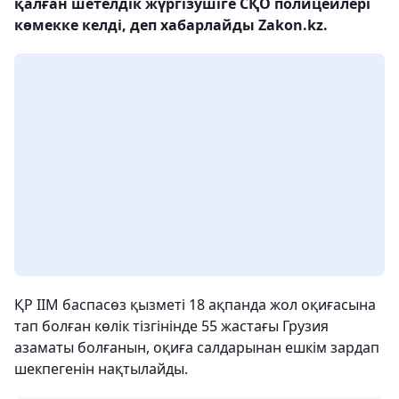
қалған шетелдік жүргізушіге СҚО полицейлері
көмекке келді, деп хабарлайды Zakon.kz.
ҚР ІІМ баспасөз қызметі 18 ақпанда жол оқиғасына
тап болған көлік тізгінінде 55 жастағы Грузия
азаматы болғанын, оқиға салдарынан ешкім зардап
шекпегенін нақтылайды.