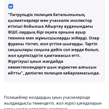
"Патрульдік полиция батальонының
қызметкерлері мен учаскелік инспектор
өтініші бойынша Айыртау ауданындағы
ЖШС-лардың бірі оқиға орнына ауыр
техника мен жұмысшыларды жіберді. Олар
фураны тіктеп, жол үстіне шығарды. Тәртіп
сақшылары соңына дейін сол жерде болып,
жол қауіпсіздігін қамтамасыз етті.
Жүргізуші қиын жағдайда
көмектескендерге шын жүректен алғысын
айтты", делінген полиция хабарламасында.
Полицейлер жолдардың қиын учаскелерінде
жылдамдықты төмендетіп, жол жүрісі қағидаларын