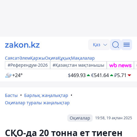
Қаз
Саясат
Әлем
Қаржы
Оқиға
Құқық
Мақалалар
#Референдум-2026
#Қазақстан мақтанышы
+24°
$
469.93
€
541.64
₽
5.71
Басты
Барлық жаңалықтар
Оқиғалар туралы жаңалықтар
Оқиғалар
19:58, 19 ақпан 2025
СҚО-да 20 тонна ет тиеген