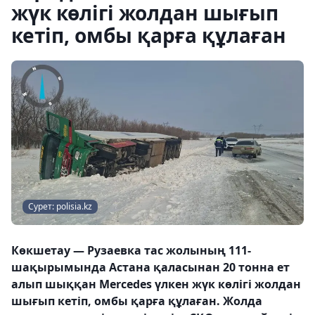
жүк көлігі жолдан шығып
кетіп, омбы қарға құлаған
Сурет: polisia.kz
Көкшетау — Рузаевка тас жолының 111-
шақырымында Астана қаласынан 20 тонна ет
алып шыққан Mercedes үлкен жүк көлігі жолдан
шығып кетіп, омбы қарға құлаған. Жолда