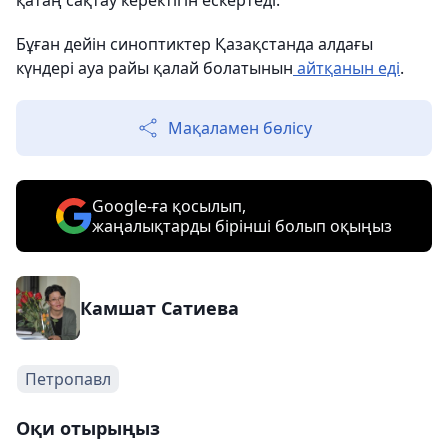
қатаң сақтау керектігін ескертеді.
Бұған дейін синоптиктер Қазақстанда алдағы
күндері ауа райы қалай болатынын
айтқанын еді
.
Мақаламен бөлісу
Google-ға қосылып,
жаңалықтарды бірінші болып оқыңыз
Камшат Сатиева
Петропавл
Оқи отырыңыз