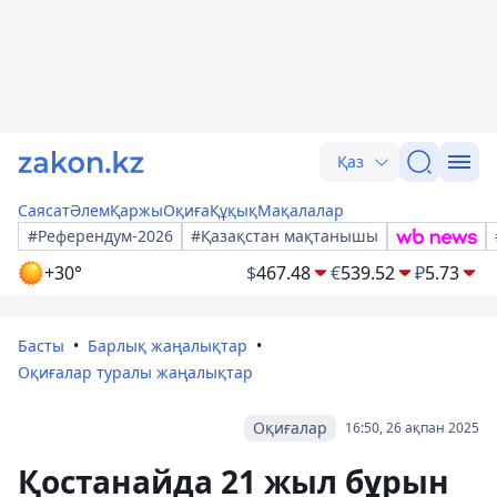
Қаз
Саясат
Әлем
Қаржы
Оқиға
Құқық
Мақалалар
#Референдум-2026
#Қазақстан мақтанышы
+30°
$
467.48
€
539.52
₽
5.73
Басты
Барлық жаңалықтар
Оқиғалар туралы жаңалықтар
Оқиғалар
16:50, 26 ақпан 2025
Қостанайда 21 жыл бұрын