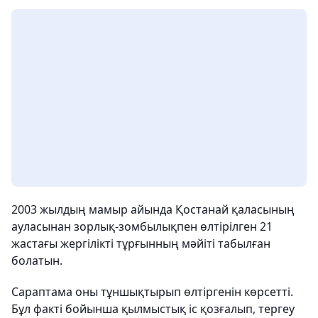
2003 жылдың мамыр айында Қостанай қаласының
ауласынан зорлық-зомбылықпен өлтірілген 21
жастағы жергілікті тұрғынның мәйіті табылған
болатын.
Сараптама оны тұншықтырып өлтіргенін көрсетті.
Бұл факті бойынша қылмыстық іс қозғалып, тергеу