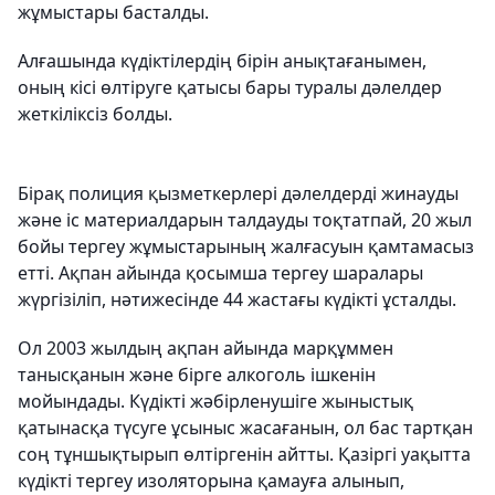
жұмыстары басталды.
Алғашында күдіктілердің бірін анықтағанымен,
оның кісі өлтіруге қатысы бары туралы дәлелдер
жеткіліксіз болды.
Бірақ полиция қызметкерлері дәлелдерді жинауды
және іс материалдарын талдауды тоқтатпай, 20 жыл
бойы тергеу жұмыстарының жалғасуын қамтамасыз
етті. Ақпан айында қосымша тергеу шаралары
жүргізіліп, нәтижесінде 44 жастағы күдікті ұсталды.
Ол 2003 жылдың ақпан айында марқұммен
танысқанын және бірге алкоголь ішкенін
мойындады. Күдікті жәбірленушіге жыныстық
қатынасқа түсуге ұсыныс жасағанын, ол бас тартқан
соң тұншықтырып өлтіргенін айтты. Қазіргі уақытта
күдікті тергеу изоляторына қамауға алынып,