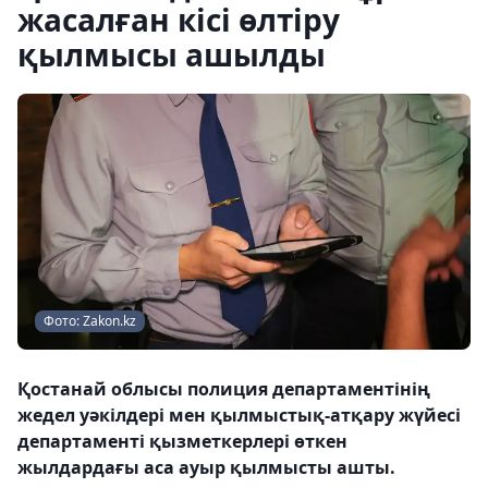
жасалған кісі өлтіру
қылмысы ашылды
Фото: Zakon.kz
Қостанай облысы полиция департаментінің
жедел уәкілдері мен қылмыстық-атқару жүйесі
департаменті қызметкерлері өткен
жылдардағы аса ауыр қылмысты ашты.