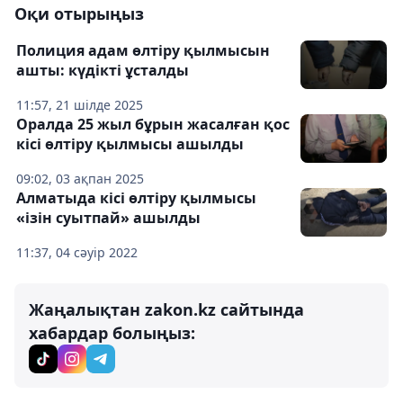
Оқи отырыңыз
Полиция адам өлтіру қылмысын
ашты: күдікті ұсталды
11:57, 21 шілде 2025
Оралда 25 жыл бұрын жасалған қос
кісі өлтіру қылмысы ашылды
09:02, 03 ақпан 2025
Алматыда кісі өлтіру қылмысы
«ізін суытпай» ашылды
11:37, 04 сәуір 2022
Жаңалықтан zakon.kz сайтында
хабардар болыңыз: