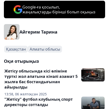
Google-ға қосылып,
жаңалықтарды бірінші болып оқыңыз
Айгерим Тарина
Қазақстан
Алматы облысы
Оқи отырыңыз
Жетісу облысында кісі өліміне
түрткі жол апатына кінәлі азамат 5
жылға бас бостандығынан
айырылды
13:58, 06 желтоқсан 2025
"Жетісу" футбол клубының спорт
директоры сотталды