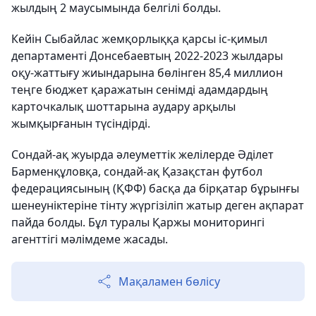
жылдың 2 маусымында белгілі болды.
Кейін Сыбайлас жемқорлыққа қарсы іс-қимыл
департаменті Донсебаевтың 2022-2023 жылдары
оқу-жаттығу жиындарына бөлінген 85,4 миллион
теңге бюджет қаражатын сенімді адамдардың
карточкалық шоттарына аудару арқылы
жымқырғанын түсіндірді.
Сондай-ақ жуырда әлеуметтік желілерде Әділет
Барменқұловқа, сондай-ақ Қазақстан футбол
федерациясының (ҚФФ) басқа да бірқатар бұрынғы
шенеуніктеріне тінту жүргізіліп жатыр деген ақпарат
пайда болды. Бұл туралы Қаржы мониторингі
агенттігі мәлімдеме жасады.
Мақаламен бөлісу