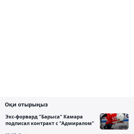
Оқи отырыңыз
Экс-форвард "Барыса" Камара
подписал контракт с "Адмиралом"