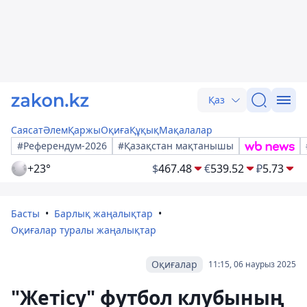
Қаз
Саясат
Әлем
Қаржы
Оқиға
Құқық
Мақалалар
#Референдум-2026
#Қазақстан мақтанышы
+23°
$
467.48
€
539.52
₽
5.73
Басты
Барлық жаңалықтар
Оқиғалар туралы жаңалықтар
Оқиғалар
11:15, 06 наурыз 2025
"Жетісу" футбол клубының