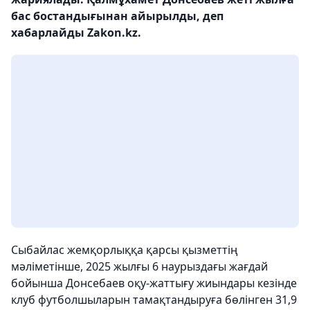
бас бостандығынан айырылды, деп
хабарлайды Zakon.kz.
Сыбайлас жемқорлыққа қарсы қызметтің
мәліметінше, 2025 жылғы 6 наурыздағы жағдай
бойынша Донсебаев оқу-жаттығу жиындары кезінде
клуб футболшыларын тамақтандыруға бөлінген 31,9