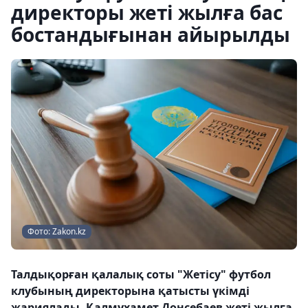
директоры жеті жылға бас
бостандығынан айырылды
Фото: Zakon.kz
Талдықорған қалалық соты "Жетісу" футбол
клубының директорына қатысты үкімді
жариялады. Қалмұхамет Донсебаев жеті жылға