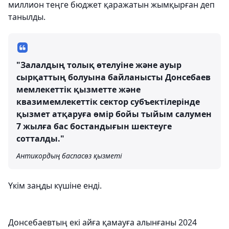
миллион теңге бюджет қаражатын жымқырған деп
танылды.
"Залалдың толық өтелуіне және ауыр
сырқаттың болуына байланысты Донсебаев
мемлекеттік қызметте және
квазимемлекеттік сектор субъектілерінде
қызмет атқаруға өмір бойы тыйым салумен
7 жылға бас бостандығын шектеуге
сотталды."
Антикордың баспасөз қызметі
Үкім заңды күшіне енді.
Донсебаевтың екі айға қамауға алынғаны 2024