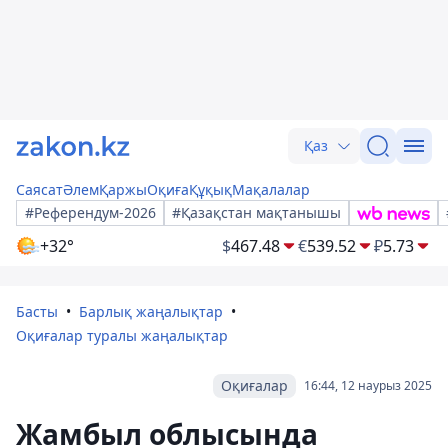
Қаз
Саясат
Әлем
Қаржы
Оқиға
Құқық
Мақалалар
#Референдум-2026
#Қазақстан мақтанышы
+32°
$
467.48
€
539.52
₽
5.73
Басты
Барлық жаңалықтар
Оқиғалар туралы жаңалықтар
Оқиғалар
16:44, 12 наурыз 2025
Жамбыл облысында