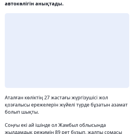
автокөлігін анықтады.
Аталған көліктің 27 жастағы жүргізушісі жол
қозғалысы ережелерін жүйелі түрде бұзатын азамат
болып шықты.
Соңғы екі ай ішінде ол Жамбыл облысында
жылдамдық режимін 89 рет бұзып, жалпы сомасы