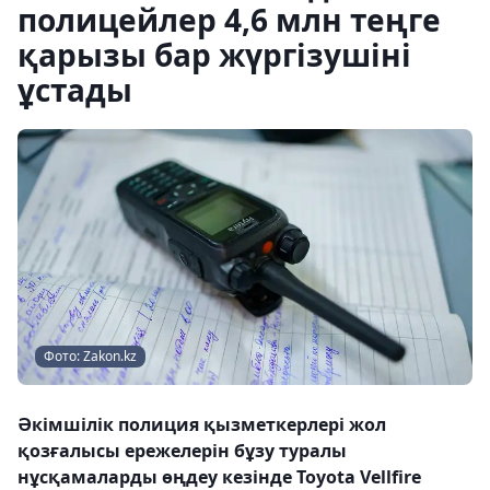
полицейлер 4,6 млн теңге
қарызы бар жүргізушіні
ұстады
Фото: Zakon.kz
Әкімшілік полиция қызметкерлері жол
қозғалысы ережелерін бұзу туралы
нұсқамаларды өңдеу кезінде Toyota Vellfire