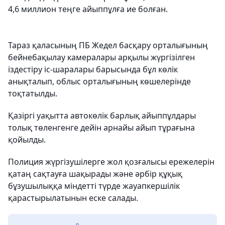
4,6 миллион теңге айыппұлға ие болған.
Тараз қаласының ПБ Жедел басқару орталығының
бейнебақылау камералары арқылы жүргізілген
іздестіру іс-шаралары барысында бұл көлік
анықталып, облыс орталығының көшелерінде
тоқтатылды.
Қазіргі уақытта автокөлік барлық айыппұлдары
толық төленгенге дейін арнайы айып тұрағына
қойылды.
Полиция жүргізушілерге жол қозғалысы ережелерін
қатаң сақтауға шақырады және әрбір құқық
бұзушылыққа міндетті түрде жауапкершілік
қарастырылатынын еске салады.