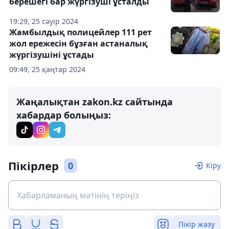
берешегі бар жүргізуші ұсталды
19:29, 25 сәуір 2024
Жамбылдық полицейлер 111 рет
жол ережесін бұзған астаналық
жүргізушіні ұстады
09:49, 25 қаңтар 2024
Жаңалықтан zakon.kz сайтында
хабардар болыңыз:
Пікірлер
0
Кіру
Пікір жазу