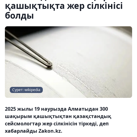
қашықтықта жер сілкінісі
болды
Сурет: wikipedia
2025 жылы 19 наурызда Алматыдан 300
шақырым қашықтықтан қазақстандық
сейсмологтар жер сілкінісін тіркеді, деп
хабарлайды Zakon.kz.