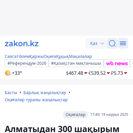
Қаз
Саясат
Әлем
Қаржы
Оқиға
Құқық
Мақалалар
#Референдум-2026
#Қазақстан мақтанышы
+33°
$
467.48
€
539.52
₽
5.73
Басты
Барлық жаңалықтар
Оқиғалар туралы жаңалықтар
Оқиғалар
17:40, 19 наурыз 2025
Алматыдан 300 шақырым