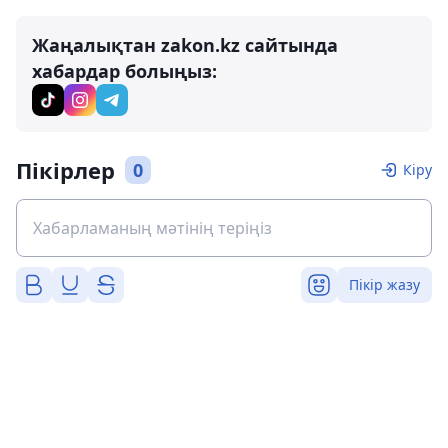
Жаңалықтан zakon.kz сайтында
хабардар болыңыз:
Пікірлер
0
Кіру
Пікір жазу