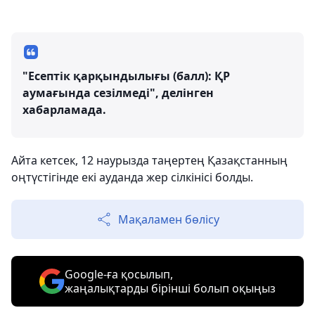
"Есептік қарқындылығы (балл): ҚР
аумағында сезілмеді", делінген
хабарламада.
Айта кетсек, 12 наурызда таңертең Қазақстанның
оңтүстігінде екі ауданда жер сілкінісі болды.
Мақаламен бөлісу
Google-ға қосылып,
жаңалықтарды бірінші болып оқыңыз