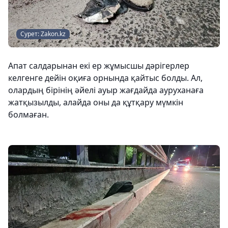
Сурет: Zakon.kz
Апат салдарынан екі ер жұмысшы дәрігерлер
келгенге дейін оқиға орнында қайтыс болды. Ал,
олардың бірінің әйелі ауыр жағдайда ауруханаға
жатқызылды, алайда оны да құтқару мүмкін
болмаған.