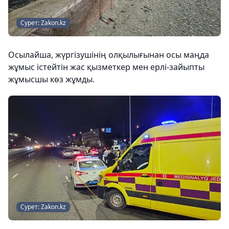
Сурет: Zakon.kz
Осылайша, жүргізушінің олқылығынан осы маңда
жұмыс істейтін жас қызметкер мен ерлі-зайыпты
жұмысшы көз жұмды.
Сурет: Zakon.kz