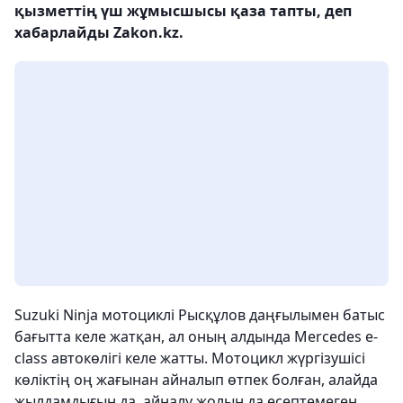
қызметтің үш жұмысшысы қаза тапты, деп
хабарлайды Zakon.kz.
Suzuki Ninja мотоциклі Рысқұлов даңғылымен батыс
бағытта келе жатқан, ал оның алдында Mercedes e-
class автокөлігі келе жатты. Мотоцикл жүргізушісі
көліктің оң жағынан айналып өтпек болған, алайда
жылдамдығын да, айналу жолын да есептемеген.