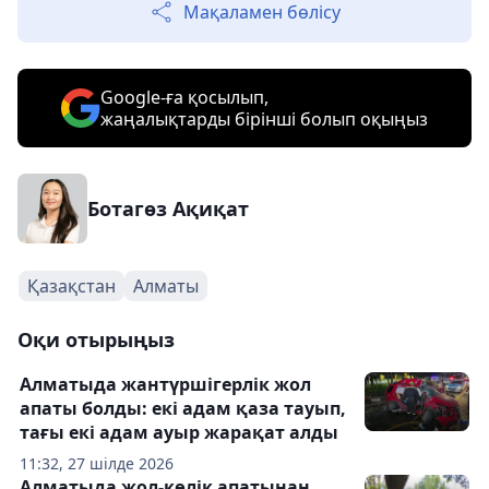
Мақаламен бөлісу
Google-ға қосылып,
жаңалықтарды бірінші болып оқыңыз
Ботагөз Ақиқат
Қазақстан
Алматы
Оқи отырыңыз
Алматыда жантүршігерлік жол
апаты болды: екі адам қаза тауып,
тағы екі адам ауыр жарақат алды
11:32, 27 шілде 2026
Алматыда жол-көлік апатынан