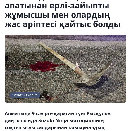
апатынан ерлі-зайыпты
жұмысшы мен олардың
жас әріптесі қайтыс болды
Сурет: Zakon.kz
Алматыда 9 сәуірге қараған түні Рысқұлов
даңғылында Suzuki Ninja мотоциклінің
соқтығысуы салдарынан коммуналдық