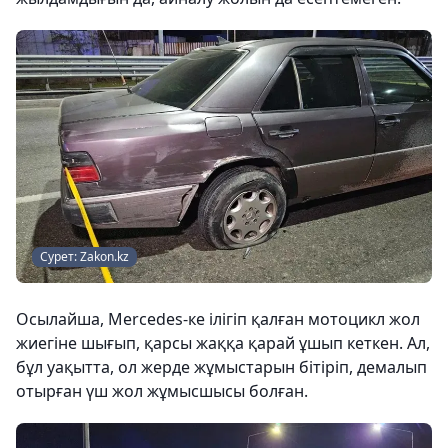
Сурет: Zakon.kz
Осылайша, Mercedes-ке ілігіп қалған мотоцикл жол
жиегіне шығып, қарсы жаққа қарай ұшып кеткен. Ал,
бұл уақытта, ол жерде жұмыстарын бітіріп, демалып
отырған үш жол жұмысшысы болған.