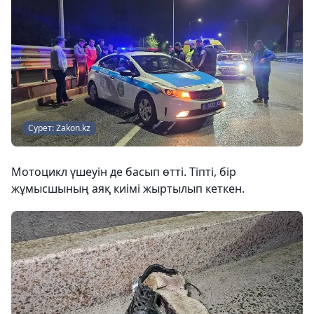
Сурет: Zakon.kz
Мотоцикл үшеуін де басып өтті. Тіпті, бір
жұмысшының аяқ киімі жыртылып кеткен.