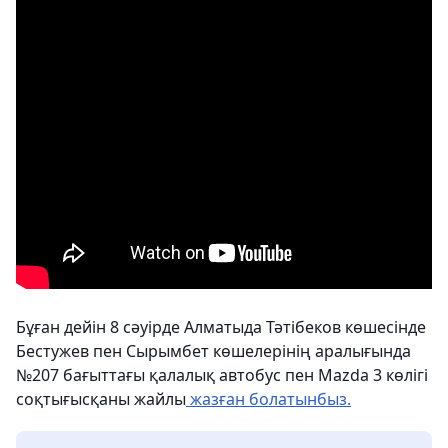
Бұған дейін 8 сәуірде Алматыда Тәтібеков көшесінде
Бестужев пен Сырымбет көшелерінің аралығында
№207 бағыттағы қалалық автобус пен Mazda 3 көлігі
соқтығысқаны жайлы
жазған болатынбыз.