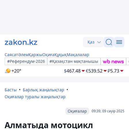
Қаз
Саясат
Әлем
Қаржы
Оқиға
Құқық
Мақалалар
#Референдум-2026
#Қазақстан мақтанышы
+20°
$
467.48
€
539.52
₽
5.73
Басты
Барлық жаңалықтар
Оқиғалар туралы жаңалықтар
Оқиғалар
09:39, 09 сәуір 2025
Алматыда мотоцикл