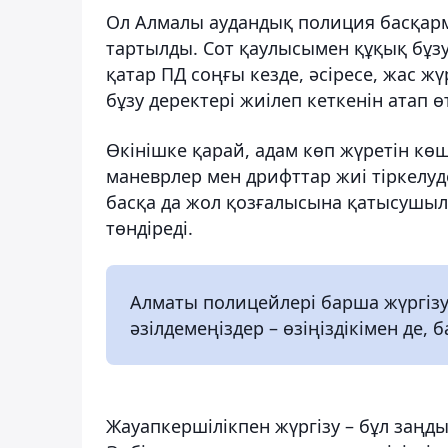
Ол Алмалы аудандық полиция басқар
тартылды. Сот қаулысымен құқық бұзу
қатар ПД соңғы кезде, әсіресе, жас ж
бұзу деректері жиілеп кеткенін атап өт
Өкінішке қарай, адам көп жүретін кө
маневрлер мен дрифттар жиі тіркелуд
басқа да жол қозғалысына қатысушыл
төндіреді.
Алматы полицейлері барша жүргізуш
әзілдемеңіздер – өзіңіздікімен де, 
Жауапкершілікпен жүргізу – бұл заңды 