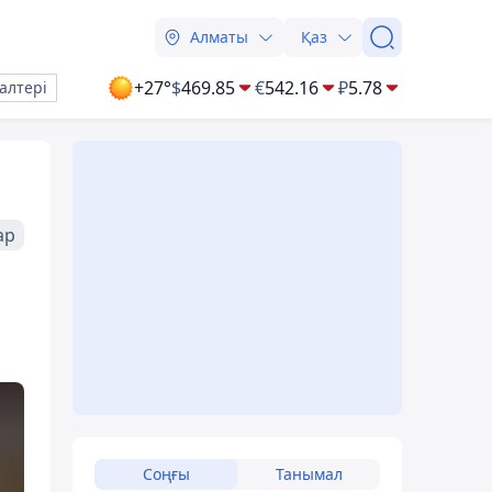
Алматы
Қаз
+27°
$
469.85
€
542.16
₽
5.78
алтері
ар
Соңғы
Танымал