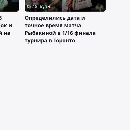
08:18, Бүгін
8
Определились дата и
ок и
точное время матча
й на
Рыбакиной в 1/16 финала
турнира в Торонто