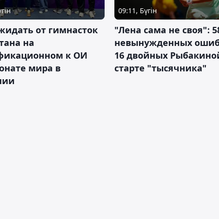
үгін
09:11, Бүгін
жидать от гимнасток
"Лена сама не своя": 5
тана на
невынужденных ошиб
фикационном к ОИ
16 двойных Рыбакино
онате мира в
старте "тысячника"
нии