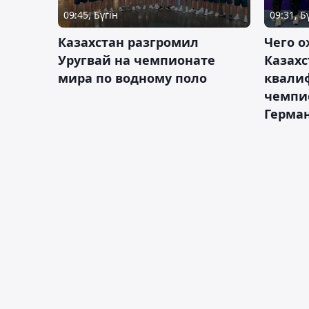
09:45, Бүгін
09:31, Б
Казахстан разгромил
Чего о
Уругвай на чемпионате
Казахс
мира по водному поло
квали
чемпи
Герма