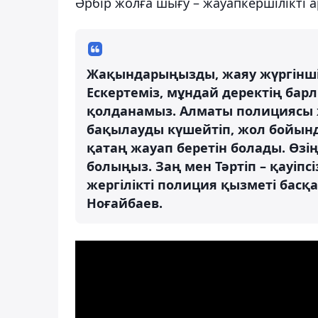
Әрбір жолға шығу – жауапкершілікті 
Жақындарыңызды, жаяу жүргіншіл
Ескертеміз, мұндай деректің бар
қолданамыз. Алматы полициясы 
бақылауды күшейтiп, жол бойынд
қатаң жауап беретін болады. Өз
болыңыз. Заң мен Тәртіп – қауіпсі
жергілікті полиция қызметі бас
Ноғайбаев.