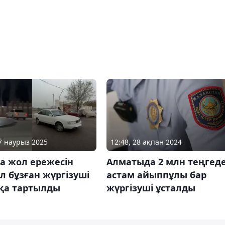
27 наурыз 2025
12:48, 28 ақпан 2024
а жол ережесін
Алматыда 2 млн теңгед
л бұзған жүргізуші
астам айыппұлы бар
қа тартылды
жүргізуші ұсталды