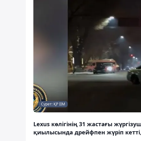
Сурет: ҚР ІІМ
Lexus көлігінің 31 жастағы жүргіз
қиылысында дрейфпен жүріп кетті,