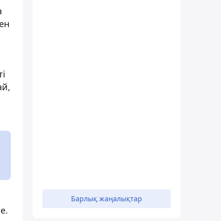
а
ен
ті
ай,
Барлық жаңалықтар
е.