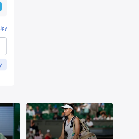
Кіру
у