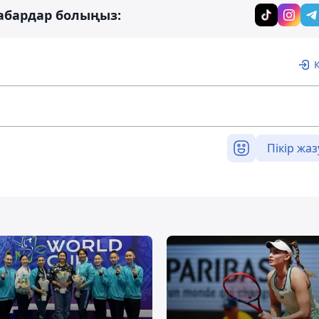
абардар болыңыз:
Пікір жаз