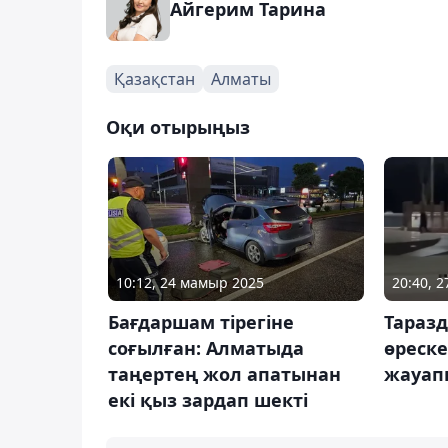
Айгерим Тарина
Қазақстан
Алматы
Оқи отырыңыз
10:12, 24 мамыр 2025
20:40, 
Бағдаршам тірегіне
Таразд
соғылған: Алматыда
өреске
таңертең жол апатынан
жауап
екі қыз зардап шекті