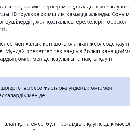
масының қызметкерлерімен ұсталды және жауапқ
шы 10 тәулікке әкімшілік қамаққа алынды. Соным
үргізушілердің жол қозғалысы ережелерін өрескел
ті.
шелер мен халық көп шоғырланған жерлерде қауіп
е. Мұндай әрекеттер тек заңсыз болып қана қойм
ардың өмірі мен денсаулығына нақты қауіп
ілерге, әсіресе жастарға үндейді: өмірмен
басқалардікімен де.
талап қана емес, бұл – қоғамдық қауіпсіздік мәсел