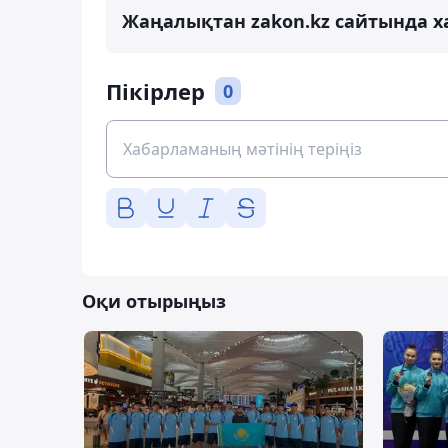
Жаңалықтан zakon.kz сайтында х
Пікірлер
0
Оқи отырыңыз