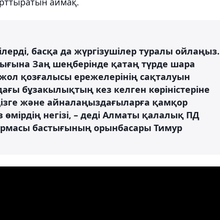
арттыратын аймақ.
ерді, басқа да жүргізушілер туралы ойлаңыз.
лығына Заң шеңберінде қатаң түрде шара
жол қозғалысы ережелерiнiң сақталуын
ағы бұзакылықтың кез келген көріністеріне
іңізге және айналаңыздағыларға қамқор
з өмірдің негізі, – деді Алматы қалалық ПД
қармасы бастығының орынбасары Тимур