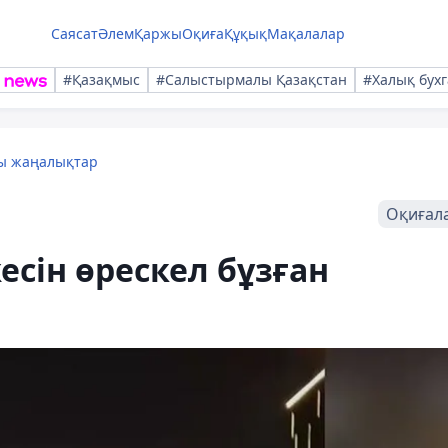
Саясат
Әлем
Қаржы
Оқиға
Құқық
Мақалалар
#Қазақмыс
#Салыстырмалы Қазақстан
#Халық бухг
лы жаңалықтар
Оқиғал
сін өрескел бұзған