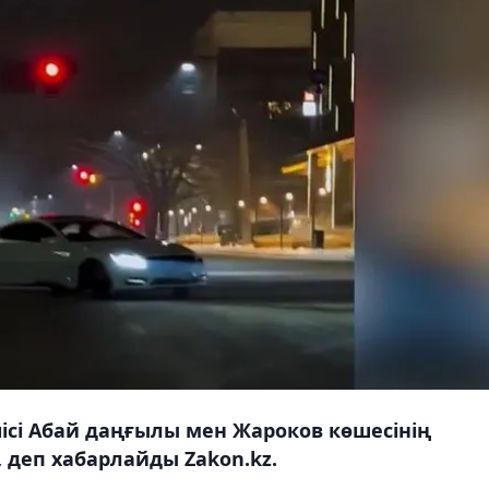
ушісі Абай даңғылы мен Жароков көшесінің
 деп хабарлайды Zakon.kz.