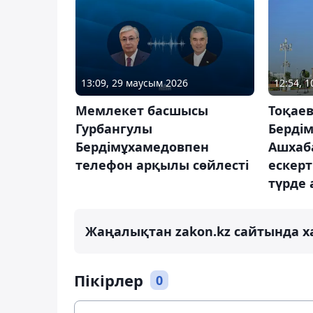
13:09, 29 маусым 2026
12:54, 1
Мемлекет басшысы
Тоқаев
Гурбангулы
Берді
Бердімұхамедовпен
Ашхаб
телефон арқылы сөйлесті
ескерт
түрде
Жаңалықтан zakon.kz сайтында х
Пікірлер
0