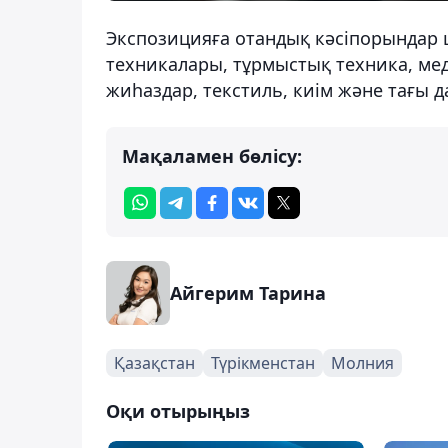
Экспозицияға отандық кәсіпорындар
техникалары, тұрмыстық техника, мед
жиһаздар, текстиль, киім және тағы д
Мақаламен бөлісу:
Айгерим Тарина
Қазақстан
Түрікменстан
Молния
Оқи отырыңыз