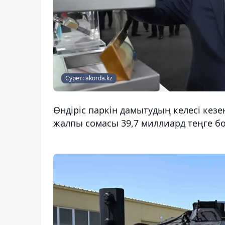
Сурет: akorda.kz
Өндіріс паркін дамытудың келесі кезең
жалпы сомасы 39,7 миллиард теңге бо