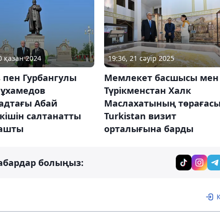
0 қазан 2024
19:36, 21 сәуір 2025
 пен Гурбангулы
Мемлекет басшысы мен
мұхамедов
Түрікменстан Халк
адтағы Абай
Маслахатының төрағас
кішін салтанатты
Turkistan визит
 ашты
орталығына барды
абардар болыңыз: