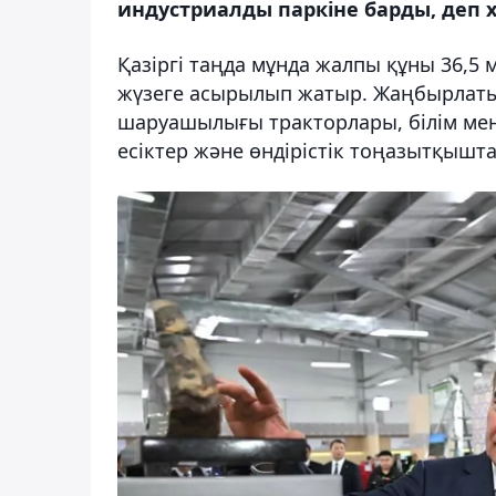
индустриалды паркіне барды, деп 
Қазіргі таңда мұнда жалпы құны 36,5
жүзеге асырылып жатыр. Жаңбырлаты
шаруашылығы тракторлары, білім мен
есіктер және өндірістік тоңазытқышта