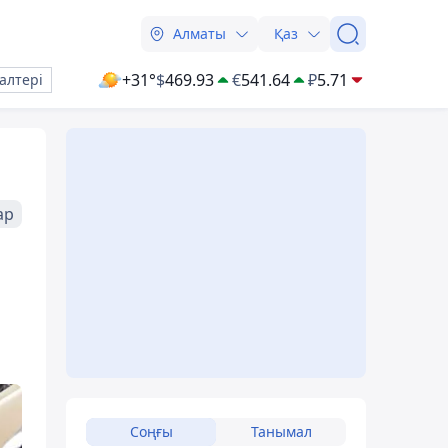
Алматы
Қаз
+31°
$
469.93
€
541.64
₽
5.71
алтері
ар
Соңғы
Танымал