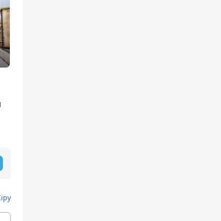
ы
Кіру