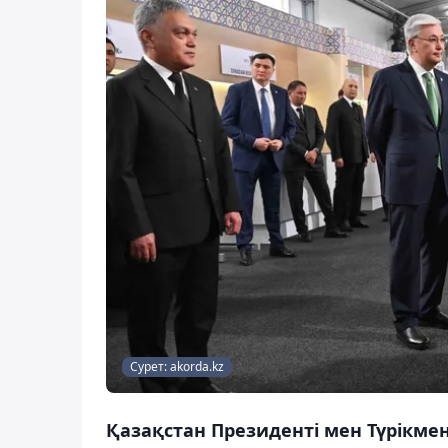
Сурет: akorda.kz
Қазақстан Президенті мен Түрікмен