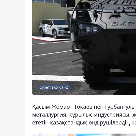
Сурет: akorda.kz
Қасым-Жомарт Тоқаев пен Гурбангулы
металлургия, құрылыс индустриясы, ж
ететін қазақстандық өндірушілердің 