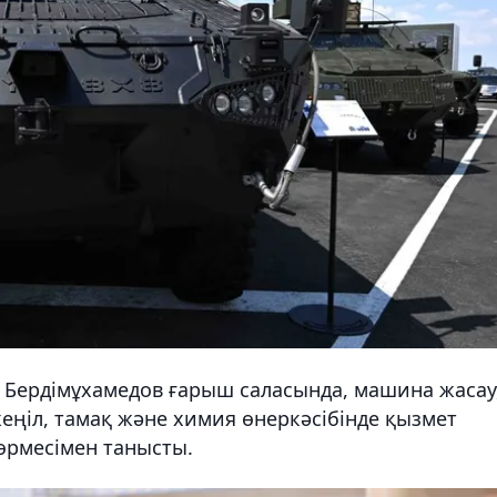
 Бердімұхамедов ғарыш саласында, машина жасау
еңіл, тамақ және химия өнеркәсібінде қызмет
көрмесімен танысты.