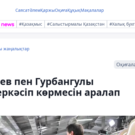
Саясат
Әлем
Қаржы
Оқиға
Құқық
Мақалалар
#Қазақмыс
#Салыстырмалы Қазақстан
#Халық бухг
лы жаңалықтар
Оқиғал
ев пен Гурбангулы
ркәсіп көрмесін аралап