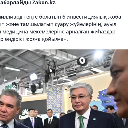
хабарлайды Zakon.kz.
 миллиард теңге болатын 6 инвестициялық жоба
п және тамшылатып суару жүйелерінің, ауыл
 медицина мекемелеріне арналған жиһаздар,
р өндірісі жолға қойылған.