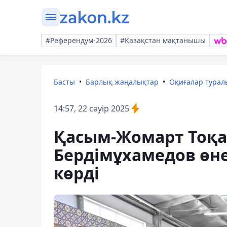
#Референдум-2026
#Қазақстан мақтанышы
Басты
Барлық жаңалықтар
Оқиғалар тура
14:57, 22 сәуір 2025
Қасым-Жомарт Тоқа
Бердімұхамедов өне
көрді