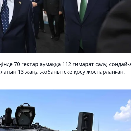
інде 70 гектар аумаққа 112 ғимарат салу, сондай-
латын 13 жаңа жобаны іске қосу жоспарланған.