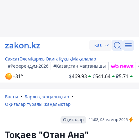
Қаз
Саясат
Әлем
Қаржы
Оқиға
Құқық
Мақалалар
#Референдум-2026
#Қазақстан мақтанышы
+31°
$
469.93
€
541.64
₽
5.71
Басты
Барлық жаңалықтар
Оқиғалар туралы жаңалықтар
Оқиғалар
11:08, 08 мамыр 2025
Тоқаев "Отан Ана"