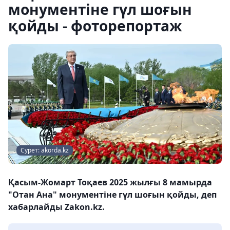
монументіне гүл шоғын
қойды - фоторепортаж
Сурет: akorda.kz
Қасым-Жомарт Тоқаев 2025 жылғы 8 мамырда
"Отан Ана" монументіне гүл шоғын қойды, деп
хабарлайды Zakon.kz.