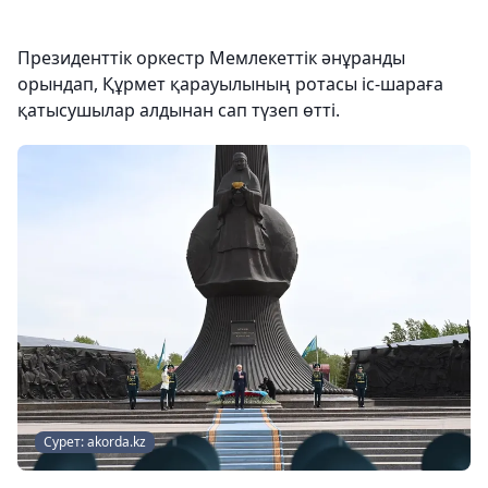
Президенттік оркестр Мемлекеттік әнұранды
орындап, Құрмет қарауылының ротасы іс-шараға
қатысушылар алдынан сап түзеп өтті.
Сурет: akorda.kz