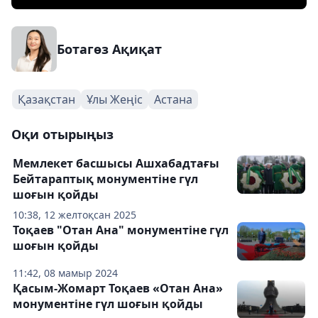
Ботагөз Ақиқат
Қазақстан
Ұлы Жеңіс
Астана
Оқи отырыңыз
Мемлекет басшысы Ашхабадтағы
Бейтараптық монументіне гүл
шоғын қойды
10:38, 12 желтоқсан 2025
Тоқаев "Отан Ана" монументіне гүл
шоғын қойды
11:42, 08 мамыр 2024
Қасым-Жомарт Тоқаев «Отан Ана»
монументіне гүл шоғын қойды