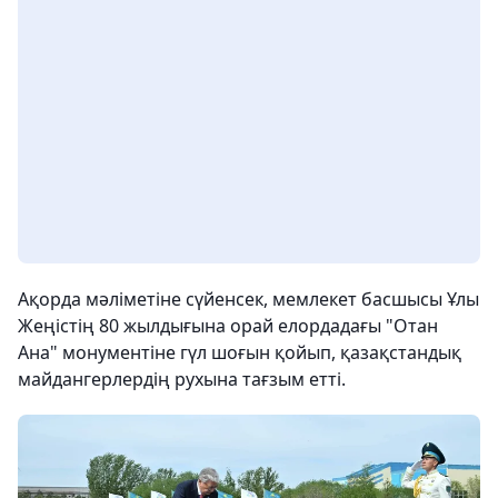
Ақорда мәліметіне сүйенсек, мемлекет басшысы Ұлы
Жеңістің 80 жылдығына орай елордадағы "Отан
Ана" монументіне гүл шоғын қойып, қазақстандық
майдангерлердің рухына тағзым етті.