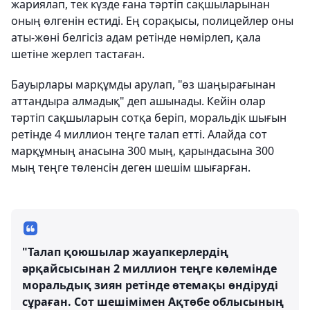
жариялап, тек күзде ғана тәртіп сақшыларынан
оның өлгенін естиді. Ең сорақысы, полицейлер оны
аты-жөні белгісіз адам ретінде нөмірлеп, қала
шетіне жерлеп тастаған.
Бауырлары марқұмды арулап, "өз шаңырағынан
аттандыра алмадық" деп ашынады. Кейін олар
тәртіп сақшыларын сотқа беріп, моральдік шығын
ретінде 4 миллион теңге талап етті. Алайда сот
марқұмның анасына 300 мың, қарындасына 300
мың теңге төленсін деген шешім шығарған.
"Талап қоюшылар жауапкерлердің
әрқайсысынан 2 миллион теңге көлемінде
моральдық зиян ретінде өтемақы өндіруді
сұраған. Сот шешімімен Ақтөбе облысының