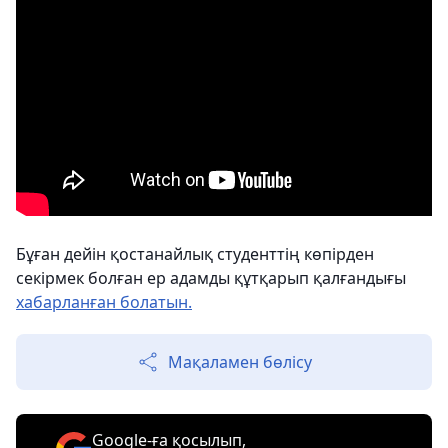
Бұған дейін қостанайлық студенттің көпірден
секірмек болған ер адамды құтқарып қалғандығы
хабарланған болатын.
Мақаламен бөлісу
Google-ға қосылып,