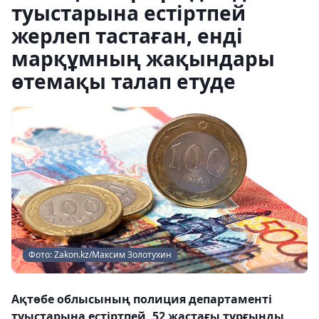
туыстарына естіртпей
жерлеп тастаған, енді
марқұмның жақындары
өтемақы талап етуде
Фото: Zakon.kz/Максим Золотухин
Ақтөбе облысының полиция департаменті
туыстарына естіртпей, 52 жастағы тұрғынды