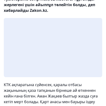
жерлегені үшін айыппұл төлейтін болды, деп
хабарлайды Zakon.kz.
KTK ақпаратына сүйенсек, қаралы отбасы
жақынының қаза тапқанын бірнеше ай өткеннен
кейін ғана білген. Аман Жақаев былтыр жазда суға
кетіп мерт болады. Қарт анасы мен бауыры іздеу