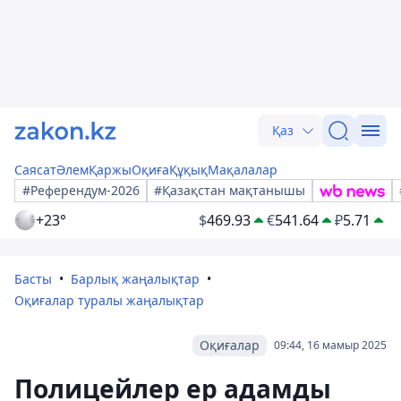
Қаз
Саясат
Әлем
Қаржы
Оқиға
Құқық
Мақалалар
#Референдум-2026
#Қазақстан мақтанышы
+23°
$
469.93
€
541.64
₽
5.71
Басты
Барлық жаңалықтар
Оқиғалар туралы жаңалықтар
Оқиғалар
09:44, 16 мамыр 2025
Полицейлер ер адамды