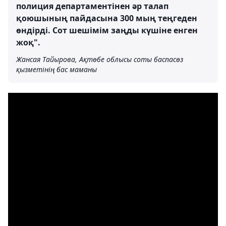
полиция департаментінен әр талап
қоюшының пайдасына 300 мың теңгеден
өндірді. Сот шешімім заңды күшіне енген
жоқ".
Жансая Тайырова, Ақтөбе облысы соты баспасөз
қызметінің бас маманы