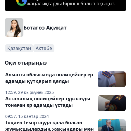
жаңалықтарды бірінші болып оқыңыз
Ботагөз Ақиқат
Қазақстан
Ақтөбе
Оқи отырыңыз
Алматы облысында полицейлер ер
адамды құтқарып қалды
12:59, 29 қыркүйек 2025
Астаналық полицейлер тұрғынды
тонаған ер адамды ұстады
09:57, 15 қаңтар 2024
Тоқаев Теміртауда қаза болған
жұмысшылардың жақындары мен