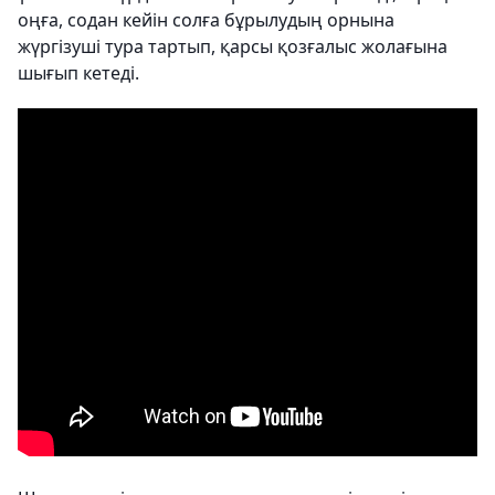
оңға, содан кейін солға бұрылудың орнына
жүргізуші тура тартып, қарсы қозғалыс жолағына
шығып кетеді.