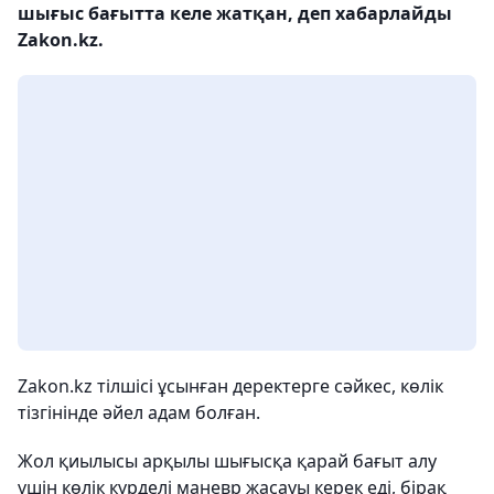
шығыс бағытта келе жатқан, деп хабарлайды
Zakon.kz.
Zakon.kz тілшісі ұсынған деректерге сәйкес, көлік
тізгінінде әйел адам болған.
Жол қиылысы арқылы шығысқа қарай бағыт алу
үшін көлік күрделі маневр жасауы керек еді, бірақ