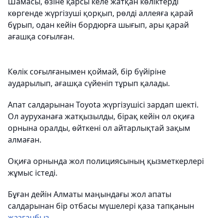
Шамасы, өзіне қарсы келе жатқан көліктерді
көргенде жүргізуші қорқып, рөлді аллеяға қарай
бұрып, одан кейін бордюрға шығып, ары қарай
ағашқа соғылған.
Көлік соғылғанымен қоймай, бір бүйіріне
аударылып, ағашқа сүйеніп тұрып қалады.
Апат салдарынан Toyota жүргізушісі зардап шекті.
Ол ауруханаға жатқызылды, бірақ кейін ол оқиға
орнына оралды, өйткені ол айтарлықтай зақым
алмаған.
Оқиға орнында жол полициясының қызметкерлері
жұмыс істеді.
Бұған дейін Алматы маңындағы жол апаты
салдарынан бір отбасы мүшелері қаза тапқанын
жазғанбыз
.