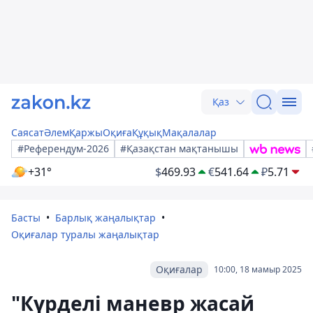
Қаз
Саясат
Әлем
Қаржы
Оқиға
Құқық
Мақалалар
#Референдум-2026
#Қазақстан мақтанышы
+31°
$
469.93
€
541.64
₽
5.71
Басты
Барлық жаңалықтар
Оқиғалар туралы жаңалықтар
Оқиғалар
10:00, 18 мамыр 2025
"Күрделі маневр жасай