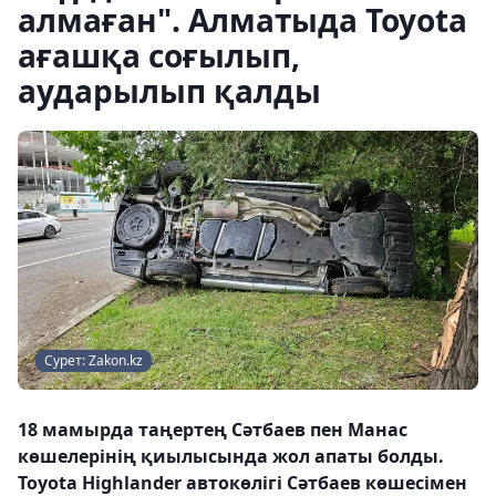
алмаған". Алматыда Toyota
ағашқа соғылып,
аударылып қалды
Сурет: Zakon.kz
18 мамырда таңертең Сәтбаев пен Манас
көшелерінің қиылысында жол апаты болды.
Toyota Highlander автокөлігі Сәтбаев көшесімен