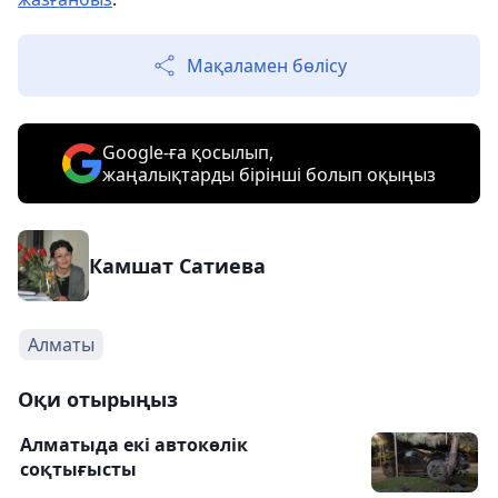
Мақаламен бөлісу
Google-ға қосылып,
жаңалықтарды бірінші болып оқыңыз
Камшат Сатиева
Алматы
Оқи отырыңыз
Алматыда екі автокөлік
соқтығысты