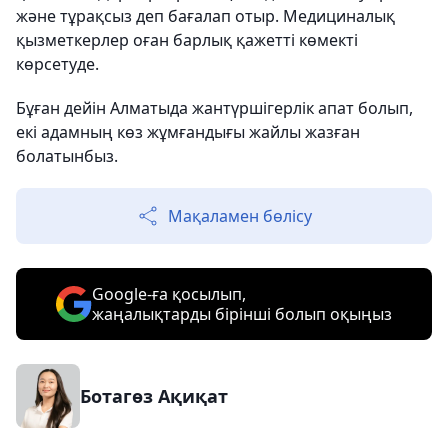
және тұрақсыз деп бағалап отыр. Медициналық
қызметкерлер оған барлық қажетті көмекті
көрсетуде.
Бұған дейін Алматыда жантүршігерлік апат болып,
екі адамның көз жұмғандығы жайлы жазған
болатынбыз.
Мақаламен бөлісу
Google-ға қосылып,
жаңалықтарды бірінші болып оқыңыз
Ботагөз Ақиқат