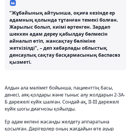
"Жұбайының айтуынша, оқиға кезінде ер
адамның қолында тұтанған темекі болған.
Жарылыс болып, киімі өртенген. Зардап
шеккен адам дереу қабылдау бөлмесін
айналып өтіп, жансақтау бөліміне
жеткізілді", – деп хабарлады облыстық
денсаулық сақтау басқармасының баспасөз
қызметі.
Алдын ала мәлімет бойынша, пациенттің басы,
денесі, аяқ-қолдары және тыныс алу жолдарын 2-3А-
Б дәрежелі күйік шалған. Сондай-ақ, II-III дәрежелі
күйік шогы диагнозы қойылды.
Ер адам өкпені жасанды желдету аппаратына
қосылған. Дәрігерлер оның жағдайын өте ауыр