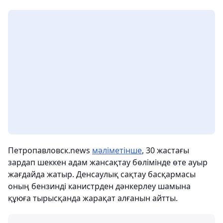
Петропавловск.news
мәліметінше
, 30 жастағы
зардап шеккен адам жансақтау бөлімінде өте ауыр
жағдайда жатыр. Денсаулық сақтау басқармасы
оның бензинді канистрден дәнкерлеу шамына
құюға тырысқанда жарақат алғанын айтты.