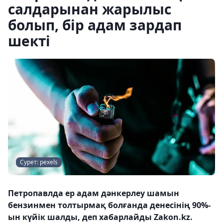
салдарынан жарылыс
болып, бір адам зардап
шекті
Сурет: pexels
Петропавлда ер адам дәнкерлеу шамын
бензинмен толтырмақ болғанда денесінің 90%-
ын күйік шалды, деп хабарлайды Zakon.kz.