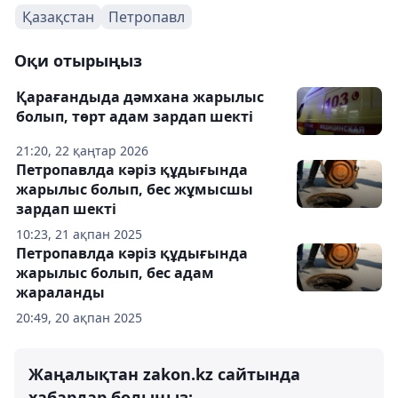
Қазақстан
Петропавл
Оқи отырыңыз
Қарағандыда дәмхана жарылыс
болып, төрт адам зардап шекті
21:20, 22 қаңтар 2026
Петропавлда кәріз құдығында
жарылыс болып, бес жұмысшы
зардап шекті
10:23, 21 ақпан 2025
Петропавлда кәріз құдығында
жарылыс болып, бес адам
жараланды
20:49, 20 ақпан 2025
Жаңалықтан zakon.kz сайтында
хабардар болыңыз: