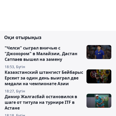
Оқи отырыңыз
"Челси" сыграл вничью с
"Джохором" в Малайзии, Дастан
Сатпаев вышел на замену
18:53, Бүгін
Казахстанский штангист Бейбарыс
Ерсеит за один день выиграл две
медали на чемпионате Азии
18:27, Бүгін
Дамир Жалгасбай остановился в
шаге от титула на турнире ITF в
Астане
18:18, Бүгін