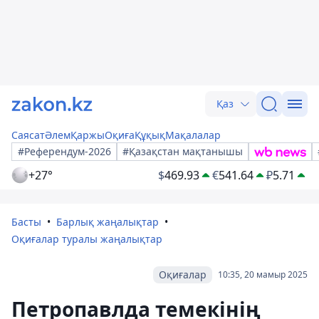
Қаз
Саясат
Әлем
Қаржы
Оқиға
Құқық
Мақалалар
#Референдум-2026
#Қазақстан мақтанышы
+27°
$
469.93
€
541.64
₽
5.71
Басты
Барлық жаңалықтар
Оқиғалар туралы жаңалықтар
Оқиғалар
10:35, 20 мамыр 2025
Петропавлда темекінің