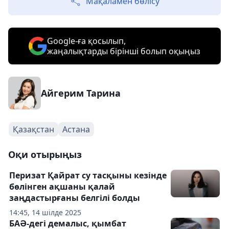
Мақаламен бөлісу
Google-ға қосылып,
жаңалықтарды бірінші болып оқыңыз
Айгерим Тарина
Қазақстан
Астана
Оқи отырыңыз
Перизат Қайрат су тасқыны кезінде
бөлінген ақшаны қалай
заңдастырғаны белгілі болды
14:45, 14 шілде 2025
БАӘ-дегі демалыс, қымбат