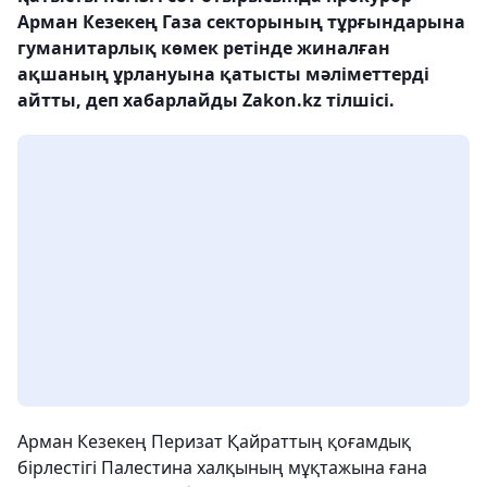
Арман Кезекең Газа секторының тұрғындарына
гуманитарлық көмек ретінде жиналған
ақшаның ұрлануына қатысты мәліметтерді
айтты, деп хабарлайды Zakon.kz тілшісі.
Арман Кезекең Перизат Қайраттың қоғамдық
бірлестігі Палестина халқының мұқтажына ғана