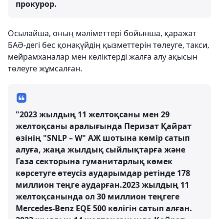
прокурор.
Осылайша, оның мәліметтері бойынша, қаражат
БАӘ-дегі бес қонақүйдің қызметтерін төлеуге, такси,
мейрамханалар мен көліктерді жалға алу ақысын
төлеуге жұмсалған.
"2023 жылдың 11 желтоқсаны мен 29
желтоқсаны аралығында Перизат Қайрат
өзінің "SNLP – W" АЖ шотына көмір сатып
алуға, жаңа жылдық сыйлықтарға және
Газа секторына гуманитарлық көмек
көрсетуге өтеусіз аударымдар ретінде 178
миллион теңге аударған.2023 жылдың 11
желтоқсанында ол 30 миллион теңгеге
Mercedes-Benz EQE 500 көлігін сатып алған.