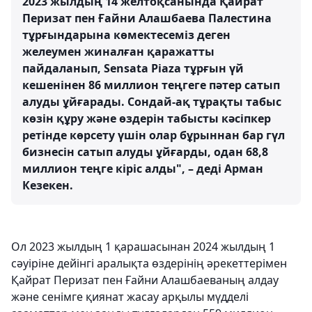
2023 жылдың 14 желтоқсанында Қайрат
Перизат пен Ғайни Алашбаева Палестина
тұрғындарына көмектесеміз деген
желеумен жиналған қаражатты
пайдаланып, Sensata Piaza тұрғын үй
кешенінен 86 миллион теңгеге пәтер сатып
алуды ұйғарады. Сондай-ақ тұрақты табыс
көзін құру және өздерін табысты кәсіпкер
ретінде көрсету үшін олар бұрыннан бар гүл
бизнесін сатып алуды ұйғарды, одан 68,8
миллион теңге кіріс алды", – деді Арман
Кезекен.
Ол 2023 жылдың 1 қарашасынан 2024 жылдың 1
сәуіріне дейінгі аралықта өздерінің әрекеттерімен
Қайрат Перизат пен Ғайни Алашбаеваның алдау
және сенімге қиянат жасау арқылы мүдделі