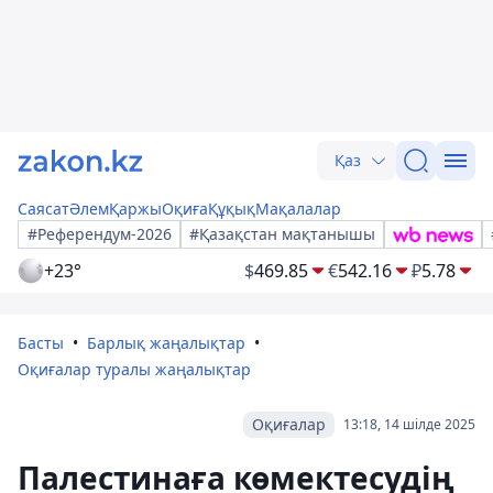
Қаз
Саясат
Әлем
Қаржы
Оқиға
Құқық
Мақалалар
#Референдум-2026
#Қазақстан мақтанышы
+23°
$
469.85
€
542.16
₽
5.78
Басты
Барлық жаңалықтар
Оқиғалар туралы жаңалықтар
Оқиғалар
13:18, 14 шілде 2025
Палестинаға көмектесудің