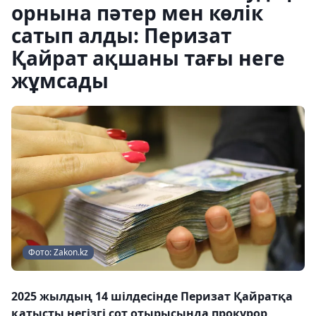
орнына пәтер мен көлік
сатып алды: Перизат
Қайрат ақшаны тағы неге
жұмсады
Фото: Zakon.kz
2025 жылдың 14 шілдесінде Перизат Қайратқа
қатысты негізгі сот отырысында прокурор