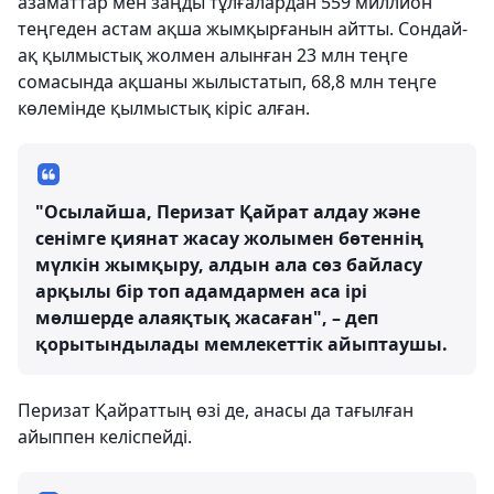
азаматтар мен заңды тұлғалардан 559 миллион
теңгеден астам ақша жымқырғанын айтты. Сондай-
ақ қылмыстық жолмен алынған 23 млн теңге
сомасында ақшаны жылыстатып, 68,8 млн теңге
көлемінде қылмыстық кіріс алған.
"Осылайша, Перизат Қайрат алдау және
сенімге қиянат жасау жолымен бөтеннің
мүлкін жымқыру, алдын ала сөз байласу
арқылы бір топ адамдармен аса ірі
мөлшерде алаяқтық жасаған", – деп
қорытындылады мемлекеттік айыптаушы.
Перизат Қайраттың өзі де, анасы да тағылған
айыппен келіспейді.