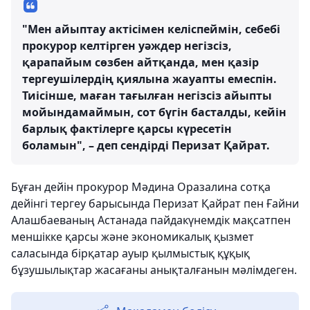
"Мен айыптау актісімен келіспеймін, себебі
прокурор келтірген уәждер негізсіз,
қарапайым сөзбен айтқанда, мен қазір
тергеушілердің қиялына жауапты емеспін.
Тиісінше, маған тағылған негізсіз айыпты
мойындамаймын, сот бүгін басталды, кейін
барлық фактілерге қарсы күресетін
боламын", – деп сендірді Перизат Қайрат.
Бұған дейін прокурор Мәдина Оразалина сотқа
дейінгі тергеу барысында Перизат Қайрат пен Ғайни
Алашбаеваның Астанада пайдакүнемдік мақсатпен
меншікке қарсы және экономикалық қызмет
саласында бірқатар ауыр қылмыстық құқық
бұзушылықтар жасағаны анықталғанын мәлімдеген.