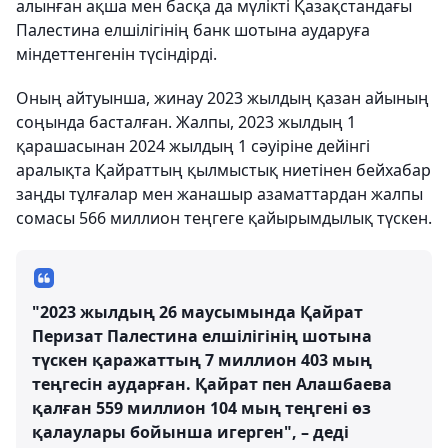
алынған ақша мен басқа да мүлікті Қазақстандағы
Палестина елшілігінің банк шотына аударуға
міндеттенгенін түсіндірді.
Оның айтуынша, жинау 2023 жылдың қазан айының
соңында басталған. Жалпы, 2023 жылдың 1
қарашасынан 2024 жылдың 1 сәуіріне дейінгі
аралықта Қайраттың қылмыстық ниетінен бейхабар
заңды тұлғалар мен жанашыр азаматтардан жалпы
сомасы 566 миллион теңгеге қайырымдылық түскен.
"2023 жылдың 26 маусымында Қайрат
Перизат Палестина елшілігінің шотына
түскен қаражаттың 7 миллион 403 мың
теңгесін аударған. Қайрат пен Алашбаева
қалған 559 миллион 104 мың теңгені өз
қалаулары бойынша игерген", – деді