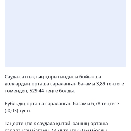
Сауда-саттықтың қорытындысы бойынша
доллардың орташа сараланған бағамы 3,89 теңгеге
төмендеп, 529,44 теңге болды.
Рубльдің орташа сараланған бағамы 6,78 теңгеге
(-0,03) түсті.
Таңертеңгілік саудада қытай юанінің орташа
сараланған бағамы 73,78 теңге (-0,63) болды.