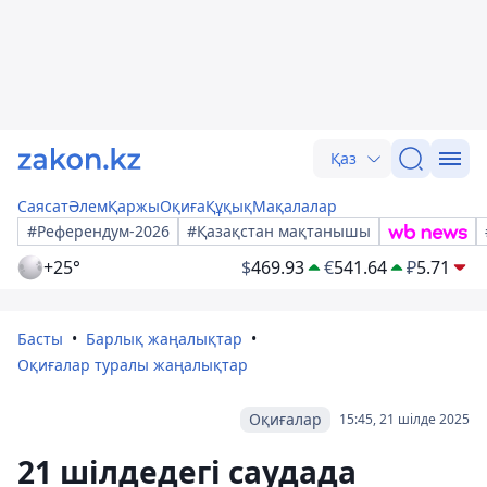
Қаз
Саясат
Әлем
Қаржы
Оқиға
Құқық
Мақалалар
#Референдум-2026
#Қазақстан мақтанышы
+25°
$
469.93
€
541.64
₽
5.71
Басты
Барлық жаңалықтар
Оқиғалар туралы жаңалықтар
Оқиғалар
15:45, 21 шілде 2025
21 шілдедегі саудада