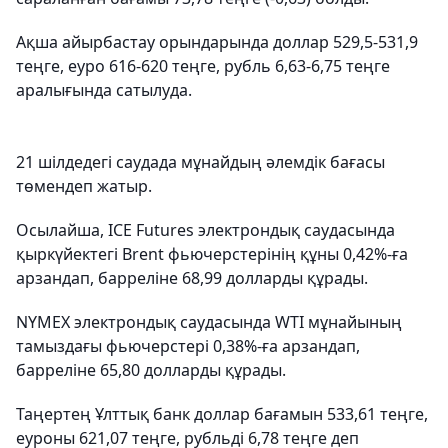
Ақша айырбастау орындарында доллар 529,5-531,9
теңге, еуро 616-620 теңге, рубль 6,63-6,75 теңге
аралығында сатылуда.
21 шілдедегі саудада мұнайдың әлемдік бағасы
төмендеп жатыр.
Осылайша, ICE Futures электрондық саудасында
қыркүйектегі Brent фьючерстерінің құны 0,42%-ға
арзандап, барреліне 68,99 долларды құрады.
NYMEX электрондық саудасында WTI мұнайының
тамыздағы фьючерстері 0,38%-ға арзандап,
барреліне 65,80 долларды құрады.
Таңертең Ұлттық банк доллар бағамын 533,61 теңге,
еуроны 621,07 теңге, рубльді 6,78 теңге деп